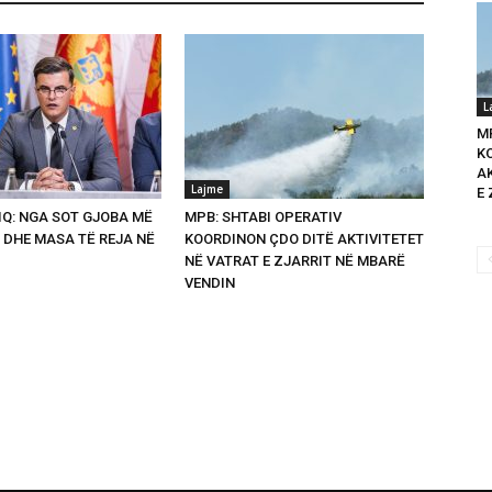
L
M
K
A
Lajme
E 
Q: NGA SOT GJOBA MË
MPB: SHTABI OPERATIV
 DHE MASA TË REJA NË
KOORDINON ÇDO DITË AKTIVITETET
NË VATRAT E ZJARRIT NË MBARË
VENDIN