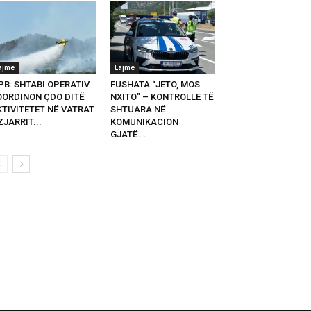
ajme
Lajme
PB: SHTABI OPERATIV
FUSHATA “JETO, MOS
OORDINON ÇDO DITË
NXITO” – KONTROLLE TË
KTIVITETET NË VATRAT
SHTUARA NË
ZJARRIT...
KOMUNIKACION
GJATË...