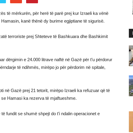
ës të mërkurën, për herë të parë prej kur Izraeli ka vënë
 Hamasin, kanë thënë dy burime egjiptiane të sigurisë.
zatë terroriste prej Shteteve të Bashkuara dhe Bashkimit
r dërgimin e 24.000 litrave naftë në Gazë për t’u përdorur
ndarje të ndihmës, mirëpo jo për përdorim në spitale,
i në Gazë prej 21 tetorit, mirëpo Izraeli ka refuzuar që të
ënë se Hamasi ka rezerva të mjaftueshme.
 fundit se shumë shpejt do t’i ndalin operacionet e