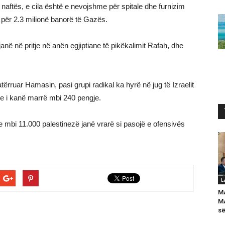
ftës, e cila është e nevojshme për spitale dhe furnizim
për 2.3 milionë banorë të Gazës.
në në pritje në anën egjiptiane të pikëkalimit Rafah, dhe
tërruar Hamasin, pasi grupi radikal ka hyrë në jug të Izraelit
dhe i kanë marrë mbi 240 pengje.
 mbi 11.000 palestinezë janë vrarë si pasojë e ofensivës
L
M
MA
së