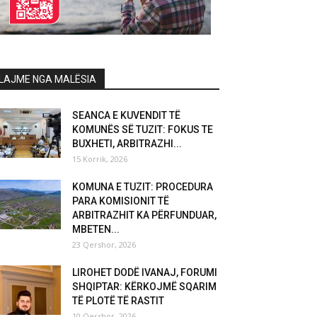
LAJME NGA MALËSIA
SEANCA E KUVENDIT TË
KOMUNËS SË TUZIT: FOKUS TE
BUXHETI, ARBITRAZHI...
15 Korrik, 2026
KOMUNA E TUZIT: PROCEDURA
PARA KOMISIONIT TË
ARBITRAZHIT KA PËRFUNDUAR,
MBETEN...
23 Qershor, 2026
LIROHET DODË IVANAJ, FORUMI
SHQIPTAR: KËRKOJMË SQARIM
TË PLOTË TË RASTIT
10 Qershor, 2026