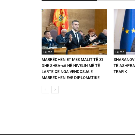
Lajme
Lajme
MARRËDHËNIET MES MALIT TË ZI
SHARANOVI
DHE SHBA-së NË NIVELIN MË TË
TË ASHPRA
LARTË QË NGA VENDOSJA E
TRAFIK
MARRËDHËNIEVE DIPLOMATIKE