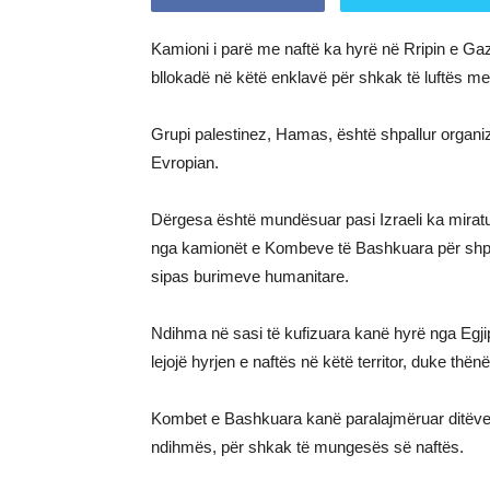
Kamioni i parë me naftë ka hyrë në Rripin e Gaz
bllokadë në këtë enklavë për shkak të luftës me
Grupi palestinez, Hamas, është shpallur organi
Evropian.
Dërgesa është mundësuar pasi Izraeli ka miratua
nga kamionët e Kombeve të Bashkuara për shpër
sipas burimeve humanitare.
Ndihma në sasi të kufizuara kanë hyrë nga Egjipt
lejojë hyrjen e naftës në këtë territor, duke th
Kombet e Bashkuara kanë paralajmëruar ditëve të
ndihmës, për shkak të mungesës së naftës.