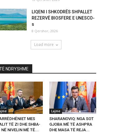
LIQENI I SHKODRËS SHPALLET
REZERVË BIOSFERE E UNESCO-
s
8 Qershor, 2026
Load more
TË NDRYSHME
ajme
Lajme
ARRËDHËNIET MES
SHARANOVIQ: NGA SOT
LIT TË ZI DHE SHBA-
GJOBA MË TË ASHPRA
 NË NIVELIN MË TË...
DHE MASA TË REJA...