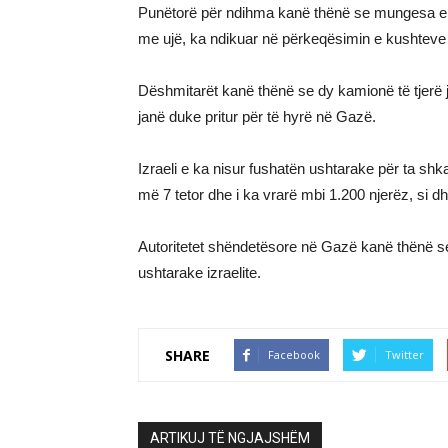
Punëtorë për ndihma kanë thënë se mungesa e na
me ujë, ka ndikuar në përkeqësimin e kushteve 
Dëshmitarët kanë thënë se dy kamionë të tjerë ja
janë duke pritur për të hyrë në Gazë.
Izraeli e ka nisur fushatën ushtarake për ta shka
më 7 tetor dhe i ka vrarë mbi 1.200 njerëz, si 
Autoritetet shëndetësore në Gazë kanë thënë se
ushtarake izraelite.
SHARE
Facebook
Twitter
ARTIKUJ TË NGJAJSHËM