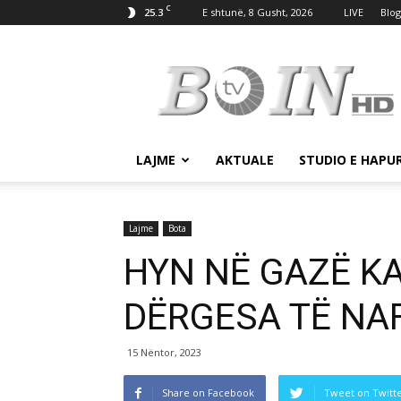
C
25.3
E shtunë, 8 Gusht, 2026
LIVE
Blog
Tv
Boin
LAJME
AKTUALE
STUDIO E HAPU
Lajme
Bota
HYN NË GAZË KA
DËRGESA TË NA
15 Nëntor, 2023
Share on Facebook
Tweet on Twitt