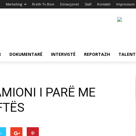
Marketing
Rreth Tv Boin
Donacjonet
Stafi
Kontakti
Impressum
R
DOKUMENTARË
INTERVISTË
REPORTAZH
TALENT
MIONI I PARË ME
FTËS
er