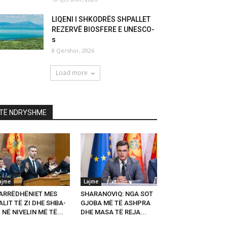
LIQENI I SHKODRËS SHPALLET
REZERVË BIOSFERE E UNESCO-
s
8 Qershor, 2026
Load more
TË NDRYSHME
ajme
Lajme
ARRËDHËNIET MES
SHARANOVIQ: NGA SOT
LIT TË ZI DHE SHBA-
GJOBA MË TË ASHPRA
 NË NIVELIN MË TË...
DHE MASA TË REJA...