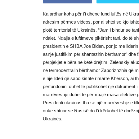
Ka ardhur koha për t’i dhënë fund luftës në Ukr
adresim përmes videos, por ai shtoi se kjo isht
plotë territorial të Ukrainës. “Jam i bindur se 
ndalet. Ndalja e luftimeve pikërisht tani, do të 
presidentin e SHBA Joe Biden, por jo me liderin
asnjë justifikim për shantazhin bërthamor” dhe 
përpjekjet e bëra në këtë drejtim. Zelenskiy aku
në termocentralin bërthamor Zaporizhzhia që mu
e një lideri që sapo kishte rimarrë Kherson, ai th
përfundonin, duhet të publikohet një dokument i 
marrëveshje duhet të përmbajë masa efektive pë
Presidenti ukrainas tha se një marrëveshje e t
duke shtuar se Rusisë do t’i kërkohet të dorëzo
Ukrainës.