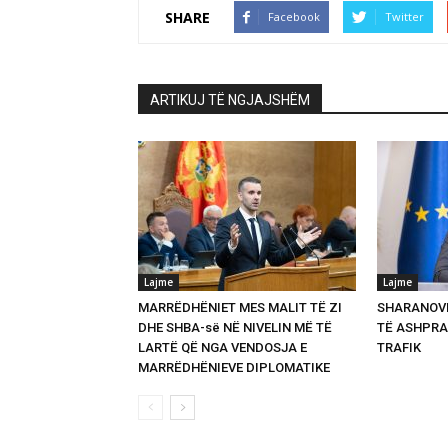
SHARE
Facebook
Twitter
ARTIKUJ TË NGJAJSHËM
Lajme
Lajme
MARRËDHËNIET MES MALIT TË ZI
SHARANOVI
DHE SHBA-së NË NIVELIN MË TË
TË ASHPRA
LARTË QË NGA VENDOSJA E
TRAFIK
MARRËDHËNIEVE DIPLOMATIKE