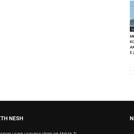
L
M
K
A
E 
ETH NESH
N
izioni i parë i pavarur shqip në Mal të Zi