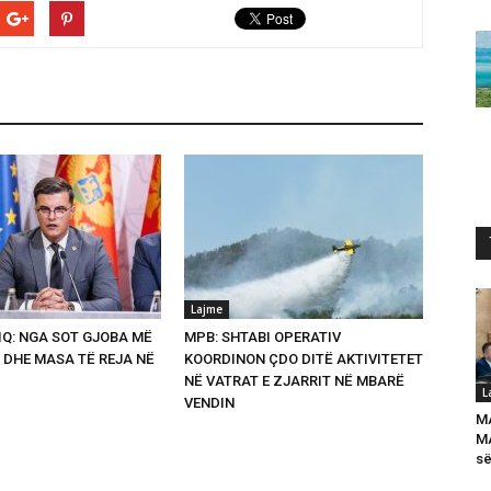
Lajme
Q: NGA SOT GJOBA MË
MPB: SHTABI OPERATIV
 DHE MASA TË REJA NË
KOORDINON ÇDO DITË AKTIVITETET
NË VATRAT E ZJARRIT NË MBARË
L
VENDIN
M
MA
së