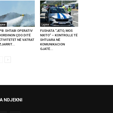
ajme
Lajme
PB: SHTABI OPERATIV
FUSHATA “JETO, MOS
OORDINON ÇDO DITË
NXITO” – KONTROLLE TË
KTIVITETET NË VATRAT
SHTUARA NË
ZJARRIT...
KOMUNIKACION
GJATË...
A NDJEKNI