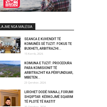
LAJME NGA MALËSIA
SEANCA E KUVENDIT TË
KOMUNËS SË TUZIT: FOKUS TE
BUXHETI, ARBITRAZHI...
15 Korrik, 2026
KOMUNA E TUZIT: PROCEDURA
PARA KOMISIONIT TË
ARBITRAZHIT KA PËRFUNDUAR,
MBETEN...
23 Qershor, 2026
LIROHET DODË IVANAJ, FORUMI
SHQIPTAR: KËRKOJMË SQARIM
TË PLOTË TË RASTIT
10 Qershor, 2026