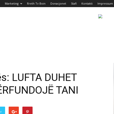
Marketing
Rreth Tv Boin
Donacjonet
Stafi
Kontakti
Impressum
s: LUFTA DUHET
ËRFUNDOJË TANI
er