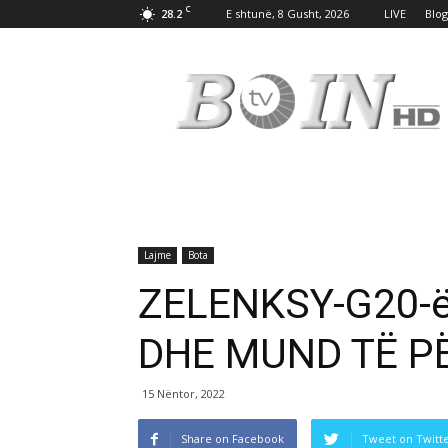
C
28.2
E shtunë, 8 Gusht, 2026
LIVE
Blog
Tv
Boin
Lajme
Bota
ZELENKSY-G20-ë
DHE MUND TË P
15 Nëntor, 2022
Share on Facebook
Tweet on Twitt