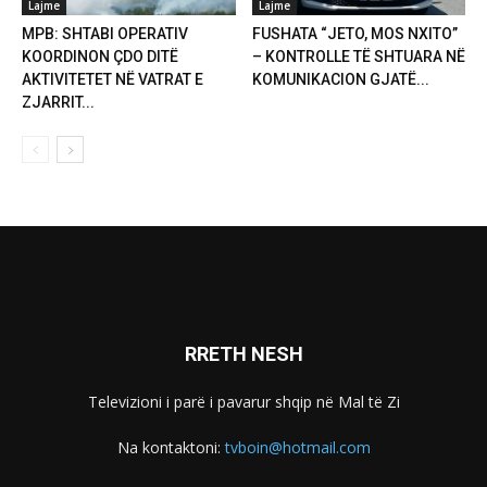
Lajme
Lajme
MPB: SHTABI OPERATIV
FUSHATA “JETO, MOS NXITO”
KOORDINON ÇDO DITË
– KONTROLLE TË SHTUARA NË
AKTIVITETET NË VATRAT E
KOMUNIKACION GJATË...
ZJARRIT...
RRETH NESH
Televizioni i parë i pavarur shqip në Mal të Zi
Na kontaktoni:
tvboin@hotmail.com