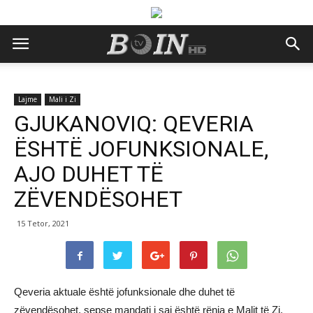
Lajme
Mali i Zi
GJUKANOVIQ: QEVERIA
ËSHTË JOFUNKSIONALE,
AJO DUHET TË
ZËVENDËSOHET
15 Tetor, 2021
Qeveria aktuale është jofunksionale dhe duhet të
zëvendësohet, sepse mandati i saj është rënia e Malit të Zi,