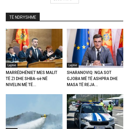
TË NDRYSHME
Lajme
Lajme
MARRËDHËNIET MES MALIT
SHARANOVIQ: NGA SOT
TË ZI DHE SHBA-së NË
GJOBA MË TË ASHPRA DHE
NIVELIN MË TË...
MASA TË REJA...