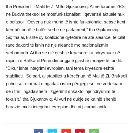
tha Presidenti i Malit të Zi Millo Gjukanoviq. Ai në forumin 2BS
në Budva theksoi se mosfunksionaliteti i qeverisë aktuale nuk
e befasoi. “Qeveria nuk mund të ishte funksionale, sepse keni
këmbësorinë e botës serbe në parlament,” tha Gjukanoviq.
Siç tha ai, kishte dy koalicione qytetare në atë aleancë, të cilat
ranë dakord të ishin në një aleancë me nacionalizmin
serbomadh. Ai tha se një çështje kryesore ka ndryshuar në
rajonin e Ballkanit Perëndimor gjatë gjashtë muajve të fundit.
“Dikur ishte integrimi evropian, tani tema kryesore është
stabiliteti. Së pari, ai stabilitet u kërcënua në Mal të Zi. Brukseli
pohoi se reformat e ngadalta ishin përgjegjëse, ne vertetuam
se ritmi i ngadalshëm i zgjerimit shkaktoi një ndryshim të
fokusit,” tha Gjukanoviq. Ai vuri në dukje se ka një shenjë
barazie midis integrimit evropian dhe atij euroatlantik.