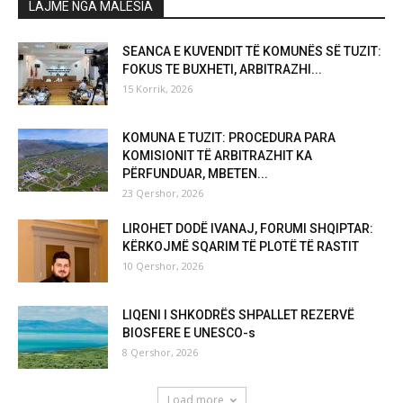
LAJME NGA MALËSIA
SEANCA E KUVENDIT TË KOMUNËS SË TUZIT:
FOKUS TE BUXHETI, ARBITRAZHI...
15 Korrik, 2026
KOMUNA E TUZIT: PROCEDURA PARA
KOMISIONIT TË ARBITRAZHIT KA
PËRFUNDUAR, MBETEN...
23 Qershor, 2026
LIROHET DODË IVANAJ, FORUMI SHQIPTAR:
KËRKOJMË SQARIM TË PLOTË TË RASTIT
10 Qershor, 2026
LIQENI I SHKODRËS SHPALLET REZERVË
BIOSFERE E UNESCO-s
8 Qershor, 2026
Load more