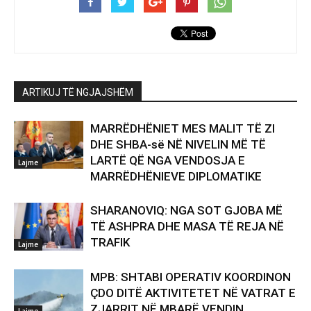
ARTIKUJ TË NGJAJSHËM
MARRËDHËNIET MES MALIT TË ZI
DHE SHBA-së NË NIVELIN MË TË
LARTË QË NGA VENDOSJA E
Lajme
MARRËDHËNIEVE DIPLOMATIKE
SHARANOVIQ: NGA SOT GJOBA MË
TË ASHPRA DHE MASA TË REJA NË
TRAFIK
Lajme
MPB: SHTABI OPERATIV KOORDINON
ÇDO DITË AKTIVITETET NË VATRAT E
ZJARRIT NË MBARË VENDIN
Lajme