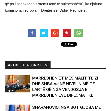
që po i bashkohen sistemit tonë të suksesshëm”, ka njoftuar
komisionari evropian i Drejtësisë, Didier Reynders.
ARTIKUJ TË NGJAJSHËM
MARRËDHËNIET MES MALIT TË ZI
DHE SHBA-së NË NIVELIN MË TË
LARTË QË NGA VENDOSJA E
Lajme
MARRËDHËNIEVE DIPLOMATIKE
SHARANOVIQ: NGA SOT GJOBA MË