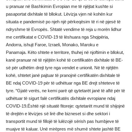
u pranuar në Bashkimin Evropian me të njëjtat kushte si
pasaportat dixhitale të bllokut. Lëvizja vjen në kohën kur
situata e pandemisë po njeh një përkeqësim të ri në pjesë të
ndryshme të Evropës. Shtatë vendime të reja u morën lidhur
me certifikatat e COVID-19 të lëshuara nga Shqipëria,
Andorra, ishujt Faroe, Izraeli, Monako, Maroku e
Panamaja. Këto shtete e territore, thuhej në njoftimin e bllokut,
kanë pranuar në të njëjtën kohë të certifikatën dixhitale të BE-
së për udhëtim drejt tyre nga vendet e unionit. Në të njëjtën
kohë, shtetet janë pajtuar të pranojnë certifikatën dixhitale të
BE ndaj COVID-19 për të udhëtuar nga BE drejt shteteve të
tyre. “Gjatë verës, ne kemi parë që qytetarët janë të aftë për të
udhëtuar të sigurt falë certifikatës dixhitale evropiane ndaj
COVID-19.Është një situatë fitoreje: qytetarët mund të shijojnë
të drejtën e lëvizjes së lirë dhe bizneset si dhe sektori i
transportit mund të fillojë të lulëzojë sërish pas humbjeve të
muajve të kaluar. Unë mirëpres më shumë shtete jashtë BE