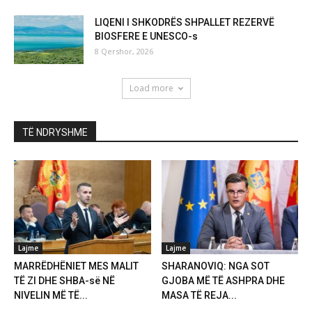
LIQENI I SHKODRËS SHPALLET REZERVË
BIOSFERE E UNESCO-s
8 Qershor, 2026
Load more
TË NDRYSHME
Lajme
Lajme
MARRËDHËNIET MES MALIT
SHARANOVIQ: NGA SOT
TË ZI DHE SHBA-së NË
GJOBA MË TË ASHPRA DHE
NIVELIN MË TË...
MASA TË REJA...