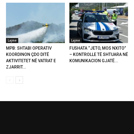
Lajme
Lajme
MPB: SHTABI OPERATIV
FUSHATA “JETO, MOS NXITO”
KOORDINON ÇDO DITË
– KONTROLLE TË SHTUARA NË
AKTIVITETET NË VATRAT E
KOMUNIKACION GJATË...
ZJARRIT...