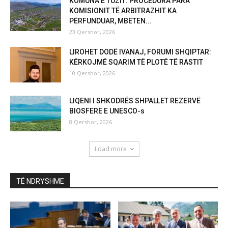
KOMUNA E TUZIT: PROCEDURA PARA
KOMISIONIT TË ARBITRAZHIT KA
PËRFUNDUAR, MBETEN...
23 Qershor, 2026
LIROHET DODË IVANAJ, FORUMI SHQIPTAR:
KËRKOJMË SQARIM TË PLOTË TË RASTIT
10 Qershor, 2026
LIQENI I SHKODRËS SHPALLET REZERVË
BIOSFERE E UNESCO-s
8 Qershor, 2026
Load more
TË NDRYSHME