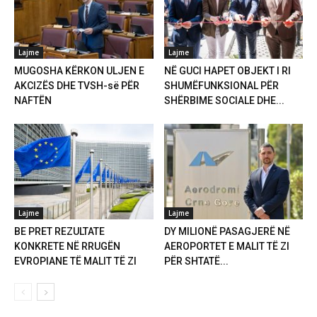
Lajme
Lajme
MUGOSHA KËRKON ULJEN E
NË GUCI HAPET OBJEKT I RI
AKCIZËS DHE TVSH-së PËR
SHUMËFUNKSIONAL PËR
NAFTËN
SHËRBIME SOCIALE DHE...
Lajme
Lajme
BE PRET REZULTATE
DY MILIONË PASAGJERË NË
KONKRETE NË RRUGËN
AEROPORTET E MALIT TË ZI
EVROPIANE TË MALIT TË ZI
PËR SHTATË...