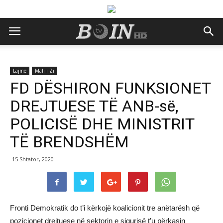
Lajme
Mali i Zi
FD DËSHIRON FUNKSIONET
DREJTUESE TË ANB-së,
POLICISË DHE MINISTRIT
TË BRENDSHËM
15 Shtator, 2020
Fronti Demokratik do t’i kërkojë koalicionit tre anëtarësh që
pozicionet drejtuese në sektorin e sigurisë t’u përkasin