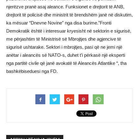
njerëzve pranë asaj aleance. Funksionet e drejtorit të ANB,
drejtorit të policisë dhe ministrit të brendshëm janë në diskutim,
ka mësuar “Dnevne Novine” nga disa burime.”Fronti
Demokratik është i interesuar kryesisht në sektorin e sigurisë,
me përjashtim të Ministrisë së Mbrojtjes dhe agjencive të
sigurisë ushtarake. Sektori i mbrojtjes, pasi që ne jemi një
anëtar i aleancës së NATO-s, duhet t’i përkasë një eksperti
nga partitë civile që janë avokatë të Aleancës Atlantike “, tha
bashkëbiseduesi nga FD.