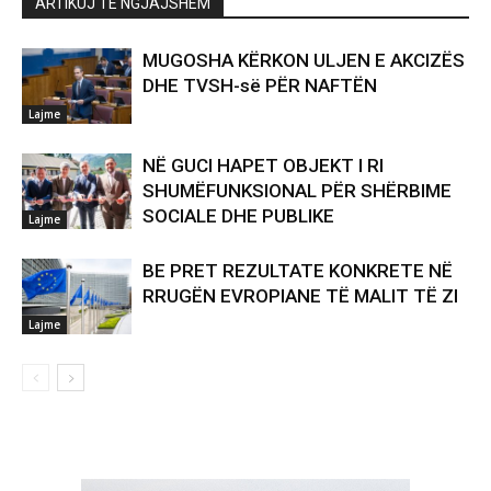
ARTIKUJ TË NGJAJSHËM
MUGOSHA KËRKON ULJEN E AKCIZËS
DHE TVSH-së PËR NAFTËN
Lajme
NË GUCI HAPET OBJEKT I RI
SHUMËFUNKSIONAL PËR SHËRBIME
SOCIALE DHE PUBLIKE
Lajme
BE PRET REZULTATE KONKRETE NË
RRUGËN EVROPIANE TË MALIT TË ZI
Lajme