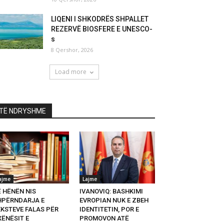
LIQENI I SHKODRËS SHPALLET
REZERVË BIOSFERE E UNESCO-
s
8 Qershor, 2026
Load more
TË NDRYSHME
ajme
Lajme
Ë HËNËN NIS
IVANOVIQ: BASHKIMI
HPËRNDARJA E
EVROPIAN NUK E ZBEH
EKSTEVE FALAS PËR
IDENTITETIN, POR E
XËNËSIT E
PROMOVON ATË