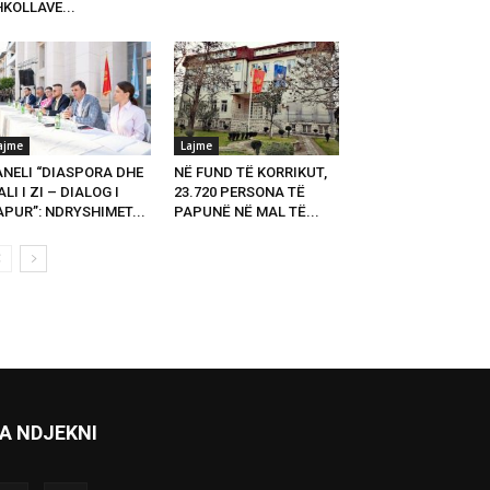
KOLLAVE...
ajme
Lajme
ANELI “DIASPORA DHE
NË FUND TË KORRIKUT,
LI I ZI – DIALOG I
23.720 PERSONA TË
PUR”: NDRYSHIMET...
PAPUNË NË MAL TË...
A NDJEKNI