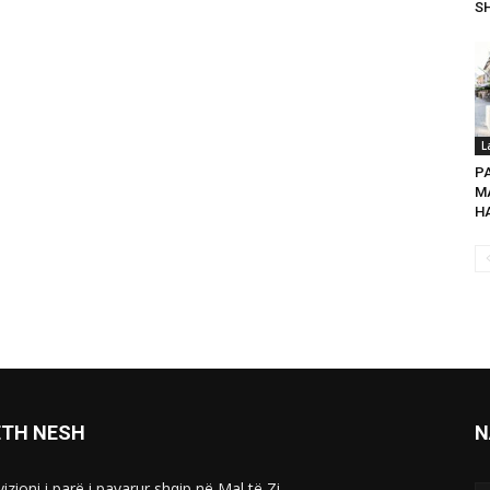
SH
L
P
MA
HA
ETH NESH
N
izioni i parë i pavarur shqip në Mal të Zi