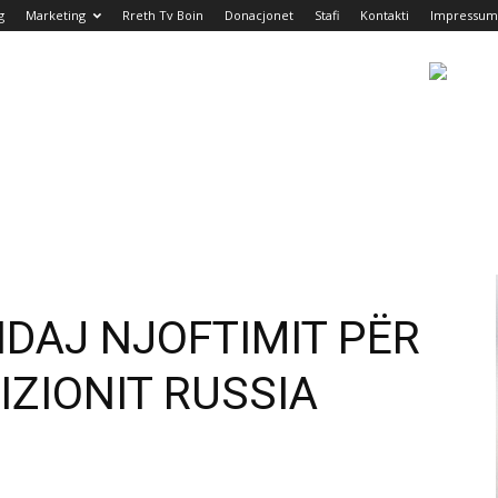
g
Marketing
Rreth Tv Boin
Donacjonet
Stafi
Kontakti
Impressum
NDAJ NJOFTIMIT PËR
IZIONIT RUSSIA