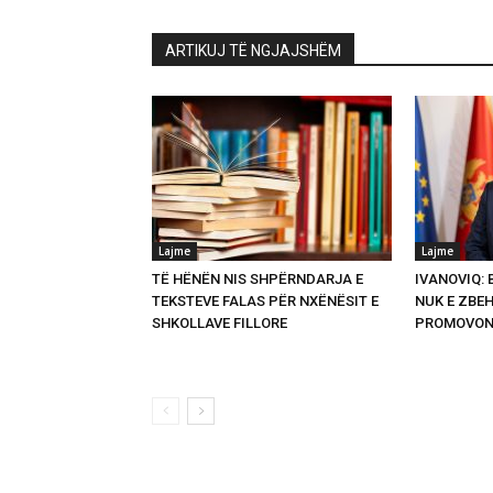
ARTIKUJ TË NGJAJSHËM
Lajme
Lajme
TË HËNËN NIS SHPËRNDARJA E
IVANOVIQ:
TEKSTEVE FALAS PËR NXËNËSIT E
NUK E ZBEH
SHKOLLAVE FILLORE
PROMOVON