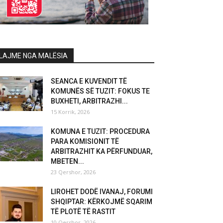
LAJME NGA MALËSIA
SEANCA E KUVENDIT TË
KOMUNËS SË TUZIT: FOKUS TE
BUXHETI, ARBITRAZHI...
15 Korrik, 2026
KOMUNA E TUZIT: PROCEDURA
PARA KOMISIONIT TË
ARBITRAZHIT KA PËRFUNDUAR,
MBETEN...
23 Qershor, 2026
LIROHET DODË IVANAJ, FORUMI
SHQIPTAR: KËRKOJMË SQARIM
TË PLOTË TË RASTIT
10 Qershor, 2026