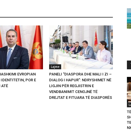
Lajme
 BASHKIMI EVROPIAN
PANELI “DIASPORA DHE MALI I ZI –
 IDENTITETIN, POR E
DIALOG I HAPUR”: NDRYSHIMET NË
 ATË
LIGJIN PËR REGJISTRIN E
VENDBANIMIT CENOJNË TË
DREJTAT E FITUARA TË DIASPORËS
L
T
S
T
N