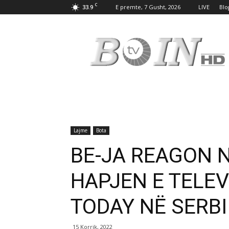
C
33.9
E premte, 7 Gusht, 2026
LIVE
Blo
Tv
Boin
Lajme
Bota
BE-JA REAGON 
HAPJEN E TELEV
TODAY NË SERBI
15 Korrik, 2022