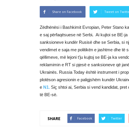
Share on Facebook
Tweet on Twitt
Zëdhënësi i Bashkimit Evropian, Peter Stano k
e saj përfaqësuese në Serbi
.
Ai kujtoi se BE-j
sanksioneve kundër Rusisë dhe se Serbia, si nj
vendimet e saja me politikën e jashtme dhe të s
qëllimeve, më lejoni t’ju kujtoj se BE-ja ka ve
reklamimin e RT si pjesë e sanksioneve që janë 
Ukrainës. Russia Today është instrument i prop
plotëson agresionin e paligjshëm kundër Ukrain
e
N1.
Siç shtoi ai, Serbia si vend kandidat, pre
të BE-së.
SHARE
Facebook
Twitter