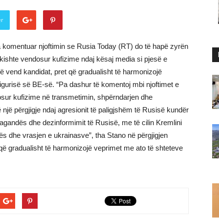
er
a komentuar njoftimin se Rusia Today (RT) do të hapë zyrën
a kishte vendosur kufizime ndaj kësaj media si pjesë e
ë vend kandidat, pret që gradualisht të harmonizojë
igurisë së BE-së. “Pa dashur të komentoj mbi njoftimet e
ndosur kufizime në transmetimin, shpërndarjen dhe
një përgjigje ndaj agresionit të paligjshëm të Rusisë kundër
agandës dhe dezinformimit të Rusisë, me të cilin Kremlini
ës dhe vrasjen e ukrainasve”, tha Stano në përgjigjen
t që gradualisht të harmonizojë veprimet me ato të shteteve