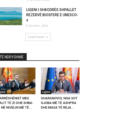
LIQENI I SHKODRËS SHPALLET
REZERVË BIOSFERE E UNESCO-
s
8 Qershor, 2026
Load more
TË NDRYSHME
ajme
Lajme
ARRËDHËNIET MES
SHARANOVIQ: NGA SOT
LIT TË ZI DHE SHBA-
GJOBA MË TË ASHPRA
 NË NIVELIN MË TË...
DHE MASA TË REJA...