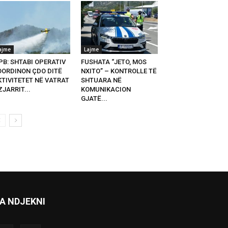
ajme
Lajme
PB: SHTABI OPERATIV
FUSHATA “JETO, MOS
OORDINON ÇDO DITË
NXITO” – KONTROLLE TË
KTIVITETET NË VATRAT
SHTUARA NË
ZJARRIT...
KOMUNIKACION
GJATË...
A NDJEKNI