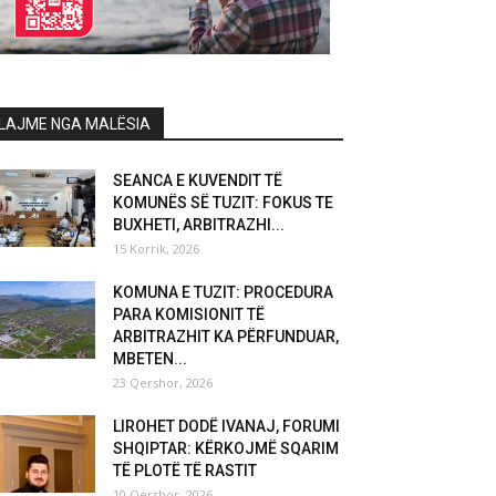
LAJME NGA MALËSIA
SEANCA E KUVENDIT TË
KOMUNËS SË TUZIT: FOKUS TE
BUXHETI, ARBITRAZHI...
15 Korrik, 2026
KOMUNA E TUZIT: PROCEDURA
PARA KOMISIONIT TË
ARBITRAZHIT KA PËRFUNDUAR,
MBETEN...
23 Qershor, 2026
LIROHET DODË IVANAJ, FORUMI
SHQIPTAR: KËRKOJMË SQARIM
TË PLOTË TË RASTIT
10 Qershor, 2026