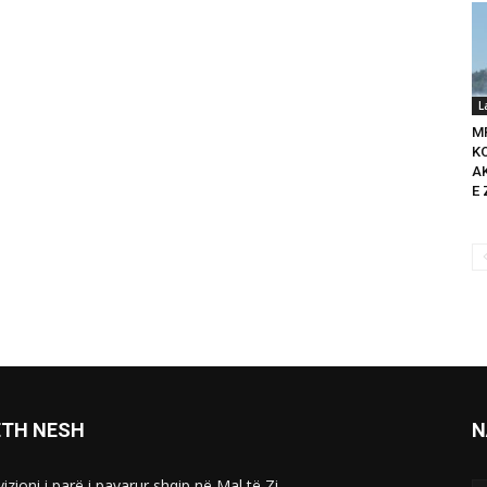
L
M
K
A
E 
ETH NESH
N
izioni i parë i pavarur shqip në Mal të Zi