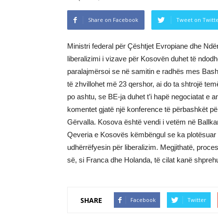
Share on Facebook
Tweet on Twitt
Ministri federal për Çështjet Evropiane dhe Ndë
liberalizimi i vizave për Kosovën duhet të ndod
paralajmërsoi se në samitin e radhës mes Bash
të zhvillohet më 23 qershor, ai do ta shtrojë tem
po ashtu, se BE-ja duhet t’i hapë negociatat e a
komentet gjatë një konference të përbashkët p
Gërvalla. Kosova është vendi i vetëm në Ballk
Qeveria e Kosovës këmbëngul se ka plotësuar çd
udhërrëfyesin për liberalizim. Megjithatë, proc
së, si Franca dhe Holanda, të cilat kanë shprehu
SHARE
Facebook
Twitter