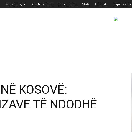
Marketing
Rreth Tv Boin
Donacjonet
Stafi
Kontakti
Impressum
NË KOSOVË:
VIZAVE TË NDODHË