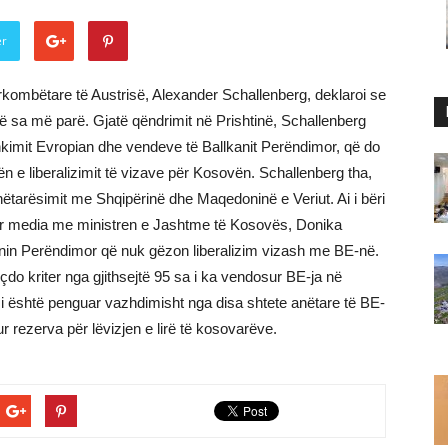
er
rkombëtare të Austrisë, Alexander Schallenberg, deklaroi se
hë sa më parë. Gjatë qëndrimit në Prishtinë, Schallenberg
kimit Evropian dhe vendeve të Ballkanit Perëndimor, që do
ën e liberalizimit të vizave për Kosovën. Schallenberg tha,
nëtarësimit me Shqipërinë dhe Maqedoninë e Veriut. Ai i bëri
ër media me ministren e Jashtme të Kosovës, Donika
anin Perëndimor që nuk gëzon liberalizim vizash me BE-në.
o kriter nga gjithsejtë 95 sa i ka vendosur BE-ja në
esi është penguar vazhdimisht nga disa shtete anëtare të BE-
r rezerva për lëvizjen e lirë të kosovarëve.