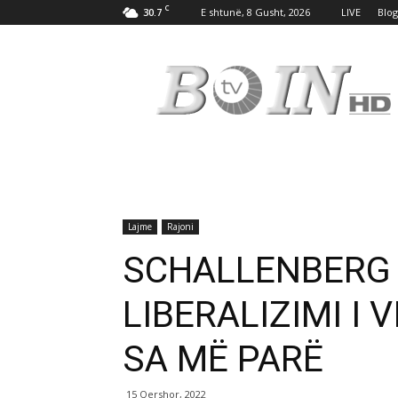
C
30.7
E shtunë, 8 Gusht, 2026
LIVE
Blog
Tv
Boin
Lajme
Rajoni
SCHALLENBERG 
LIBERALIZIMI I 
SA MË PARË
15 Qershor, 2022