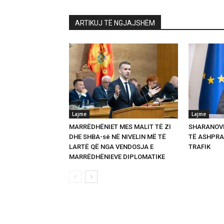
ARTIKUJ TË NGJAJSHËM
Lajme
Lajme
MARRËDHËNIET MES MALIT TË ZI
SHARANOVI
DHE SHBA-së NË NIVELIN MË TË
TË ASHPRA
LARTË QË NGA VENDOSJA E
TRAFIK
MARRËDHËNIEVE DIPLOMATIKE