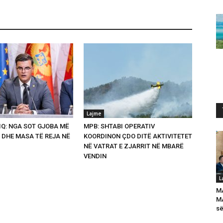
Lajme
Q: NGA SOT GJOBA MË
MPB: SHTABI OPERATIV
 DHE MASA TË REJA NË
KOORDINON ÇDO DITË AKTIVITETET
NË VATRAT E ZJARRIT NË MBARË
VENDIN
L
M
MA
së