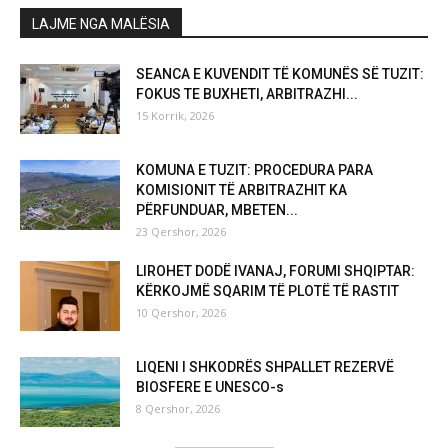
LAJME NGA MALËSIA
SEANCA E KUVENDIT TË KOMUNËS SË TUZIT:
FOKUS TE BUXHETI, ARBITRAZHI...
15 Korrik, 2026
KOMUNA E TUZIT: PROCEDURA PARA
KOMISIONIT TË ARBITRAZHIT KA
PËRFUNDUAR, MBETEN...
23 Qershor, 2026
LIROHET DODË IVANAJ, FORUMI SHQIPTAR:
KËRKOJMË SQARIM TË PLOTË TË RASTIT
10 Qershor, 2026
LIQENI I SHKODRËS SHPALLET REZERVË
BIOSFERE E UNESCO-s
8 Qershor, 2026