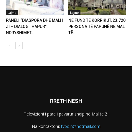
Lajme
Lajme
PANELI “DIASPORA DHE MALI I
NË FUND TË KORRIKUT, 23.720
ZI – DIALOG I HAPUR”:
PERSONA TË PAPUNË NË MAL
NDRYSHIMET...
TË...
RRETH NESH
Televizioni i parë i pavarur shqip në Mal të Zi
Na kontaktoni:
tvboin@hotmail.com