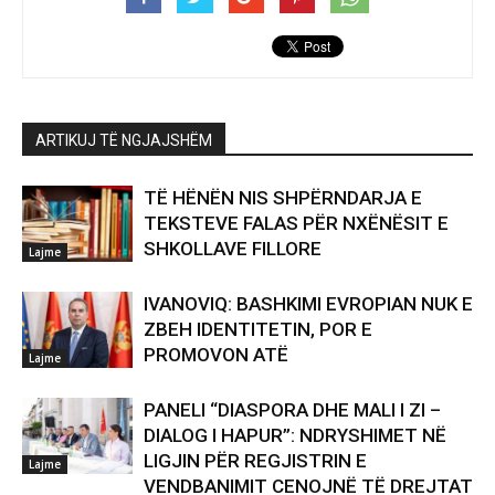
ARTIKUJ TË NGJAJSHËM
TË HËNËN NIS SHPËRNDARJA E
TEKSTEVE FALAS PËR NXËNËSIT E
SHKOLLAVE FILLORE
Lajme
IVANOVIQ: BASHKIMI EVROPIAN NUK E
ZBEH IDENTITETIN, POR E
PROMOVON ATË
Lajme
PANELI “DIASPORA DHE MALI I ZI –
DIALOG I HAPUR”: NDRYSHIMET NË
LIGJIN PËR REGJISTRIN E
Lajme
VENDBANIMIT CENOJNË TË DREJTAT