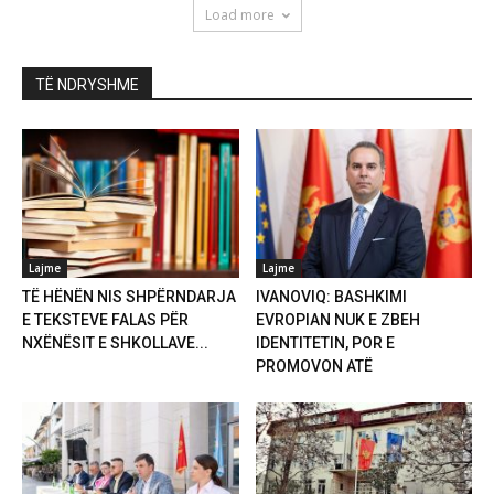
Load more
TË NDRYSHME
Lajme
Lajme
TË HËNËN NIS SHPËRNDARJA
IVANOVIQ: BASHKIMI
E TEKSTEVE FALAS PËR
EVROPIAN NUK E ZBEH
NXËNËSIT E SHKOLLAVE...
IDENTITETIN, POR E
PROMOVON ATË