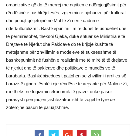
organizative që do të merrej me ngritjen e ndërgjegjësimit për
rëndësinë e bashkëjetesës, zgjerimin e njohurive për kulturat
dhe popujt që jetojnë në Mal të Zi nën kuadrin e
ndërkulturalizmit. Bashkëpunimi i mirë duhet të ushqehet dhe
të përmirësohet, theksoi Gjeka, duke shtuar se Ministria e të
Drejtave të Njeriut dhe Pakicave do të krijojë kushte të
mëtejshme për zhvillimin e modeleve të suksesshme të
bashkëpunimit në fushën e realizimit më të mirë të të drejtave
të njeriut dhe të pakicave dhe politikave e mundësive të
barabarta. Bashkëbiseduesit pajtohen se zhvillimi i arritjes së
barazisë gjinore është i një rëndësie të veçantë për Malin e Zi,
me theks në fuqizimin ekonomik të grave, duke pasur
parasysh përqindjen jashtëzakonisht të vogël të tyre që
zotërojnë pasuri të paluajtshme.