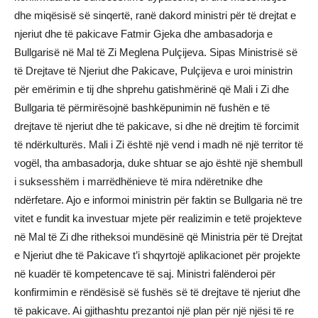
dhe miqësisë së sinqertë, ranë dakord ministri për të drejtat e
njeriut dhe të pakicave Fatmir Gjeka dhe ambasadorja e
Bullgarisë në Mal të Zi Meglena Pulçijeva. Sipas Ministrisë së
të Drejtave të Njeriut dhe Pakicave, Pulçijeva e uroi ministrin
për emërimin e tij dhe shprehu gatishmërinë që Mali i Zi dhe
Bullgaria të përmirësojnë bashkëpunimin në fushën e të
drejtave të njeriut dhe të pakicave, si dhe në drejtim të forcimit
të ndërkulturës. Mali i Zi është një vend i madh në një territor të
vogël, tha ambasadorja, duke shtuar se ajo është një shembull
i suksesshëm i marrëdhënieve të mira ndëretnike dhe
ndërfetare. Ajo e informoi ministrin për faktin se Bullgaria në tre
vitet e fundit ka investuar mjete për realizimin e tetë projekteve
në Mal të Zi dhe ritheksoi mundësinë që Ministria për të Drejtat
e Njeriut dhe të Pakicave t’i shqyrtojë aplikacionet për projekte
në kuadër të kompetencave të saj. Ministri falënderoi për
konfirmimin e rëndësisë së fushës së të drejtave të njeriut dhe
të pakicave. Ai gjithashtu prezantoi një plan për një njësi të re