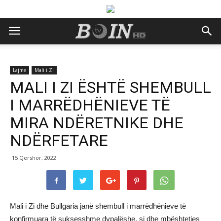
Lajme
Mali i Zi
MALI I ZI ËSHTË SHEMBULL
I MARRËDHËNIEVE TË
MIRA NDËRETNIKE DHE
NDËRFETARE
15 Qershor, 2022
Mali i Zi dhe Bullgaria janë shembull i marrëdhënieve të
konfirmuara të suksesshme dypalëshe, si dhe mbështetjes