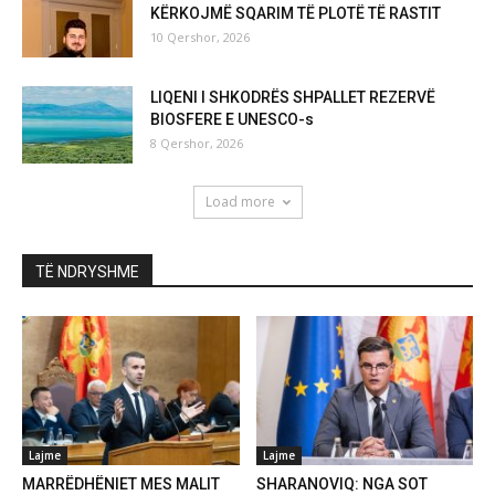
KËRKOJMË SQARIM TË PLOTË TË RASTIT
10 Qershor, 2026
LIQENI I SHKODRËS SHPALLET REZERVË
BIOSFERE E UNESCO-s
8 Qershor, 2026
Load more
TË NDRYSHME
Lajme
Lajme
MARRËDHËNIET MES MALIT
SHARANOVIQ: NGA SOT