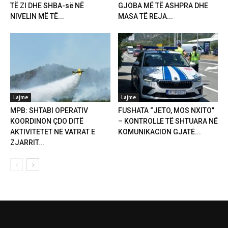
TË ZI DHE SHBA-së NË
GJOBA MË TË ASHPRA DHE
NIVELIN MË TË...
MASA TË REJA...
Lajme
Lajme
MPB: SHTABI OPERATIV
FUSHATA “JETO, MOS NXITO”
KOORDINON ÇDO DITË
– KONTROLLE TË SHTUARA NË
AKTIVITETET NË VATRAT E
KOMUNIKACION GJATË...
ZJARRIT...