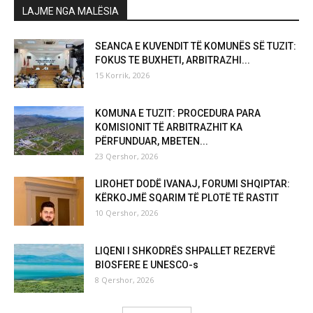
LAJME NGA MALËSIA
SEANCA E KUVENDIT TË KOMUNËS SË TUZIT:
FOKUS TE BUXHETI, ARBITRAZHI...
15 Korrik, 2026
KOMUNA E TUZIT: PROCEDURA PARA
KOMISIONIT TË ARBITRAZHIT KA
PËRFUNDUAR, MBETEN...
23 Qershor, 2026
LIROHET DODË IVANAJ, FORUMI SHQIPTAR:
KËRKOJMË SQARIM TË PLOTË TË RASTIT
10 Qershor, 2026
LIQENI I SHKODRËS SHPALLET REZERVË
BIOSFERE E UNESCO-s
8 Qershor, 2026