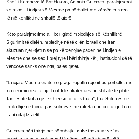
Shefi i Kombeve të Bashkuara, Antonio Guterres, paralajmëroi
se rajoni i Lindjes së Mesme po përballet me kërcënimin real
të një konflikti në shkallë të gjerë.
Këto paralajmërime ai i bëri gjatë mbledhjes së Këshillit të
Sigurimit të dielën, mbledhje në të cilën Izraeli dhe Irani
akuzuan njëri-tjetrin se po kërcënojnë paqen në Lindjen e
Mesme dhe se secili prej tyre i bëri thirrje këtij institucioni që të
vendosë sanksione ndaj palës tjetër.
“Lindja e Mesme është në prag. Populli i rajonit po përballet me
kërcënimin real të një konflikti shkatërrues në shkallë të plotë.
Tani është koha që të shtensionohet situata”, tha Guterres në
mbledhjen e thirrur pas sulmeve me raketa dhe dronë që kreu
Irani ndaj Izraelit.
Guterres bëri thirrje për përmbajte, duke theksuar se “as
rajoni, e as bota, nuk mund të përballojë më shumë luftë”.