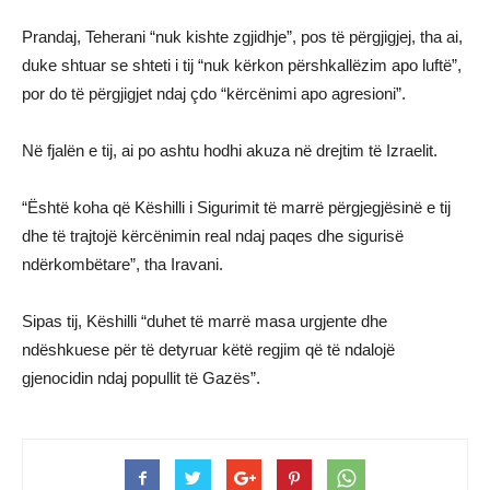
Prandaj, Teherani “nuk kishte zgjidhje”, pos të përgjigjej, tha ai,
duke shtuar se shteti i tij “nuk kërkon përshkallëzim apo luftë”,
por do të përgjigjet ndaj çdo “kërcënimi apo agresioni”.
Në fjalën e tij, ai po ashtu hodhi akuza në drejtim të Izraelit.
“Është koha që Këshilli i Sigurimit të marrë përgjegjësinë e tij
dhe të trajtojë kërcënimin real ndaj paqes dhe sigurisë
ndërkombëtare”, tha Iravani.
Sipas tij, Këshilli “duhet të marrë masa urgjente dhe
ndëshkuese për të detyruar këtë regjim që të ndalojë
gjenocidin ndaj popullit të Gazës”.