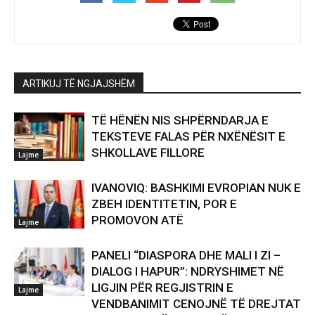
ARTIKUJ TË NGJAJSHËM
TË HËNËN NIS SHPËRNDARJA E
TEKSTEVE FALAS PËR NXËNËSIT E
SHKOLLAVE FILLORE
Lajme
IVANOVIQ: BASHKIMI EVROPIAN NUK E
ZBEH IDENTITETIN, POR E
PROMOVON ATË
Lajme
PANELI “DIASPORA DHE MALI I ZI –
DIALOG I HAPUR”: NDRYSHIMET NË
LIGJIN PËR REGJISTRIN E
Lajme
VENDBANIMIT CENOJNË TË DREJTAT