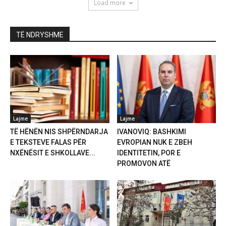
Load more
TË NDRYSHME
Lajme
Lajme
TË HËNËN NIS SHPËRNDARJA
IVANOVIQ: BASHKIMI
E TEKSTEVE FALAS PËR
EVROPIAN NUK E ZBEH
NXËNËSIT E SHKOLLAVE...
IDENTITETIN, POR E
PROMOVON ATË