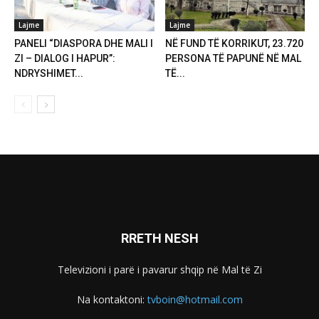
Lajme
Lajme
PANELI “DIASPORA DHE MALI I
NË FUND TË KORRIKUT, 23.720
ZI – DIALOG I HAPUR”:
PERSONA TË PAPUNË NË MAL
NDRYSHIMET...
TË...
RRETH NESH
Televizioni i parë i pavarur shqip në Mal të Zi
Na kontaktoni:
tvboin@hotmail.com