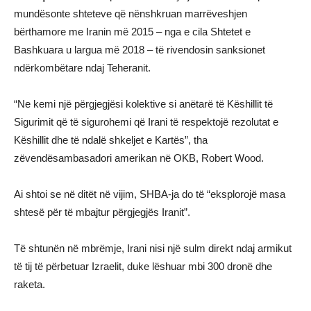
mundësonte shteteve që nënshkruan marrëveshjen
bërthamore me Iranin më 2015 – nga e cila Shtetet e
Bashkuara u largua më 2018 – të rivendosin sanksionet
ndërkombëtare ndaj Teheranit.
“Ne kemi një përgjegjësi kolektive si anëtarë të Këshillit të
Sigurimit që të sigurohemi që Irani të respektojë rezolutat e
Këshillit dhe të ndalë shkeljet e Kartës”, tha
zëvendësambasadori amerikan në OKB, Robert Wood.
Ai shtoi se në ditët në vijim, SHBA-ja do të “eksplorojë masa
shtesë për të mbajtur përgjegjës Iranit”.
Të shtunën në mbrëmje, Irani nisi një sulm direkt ndaj armikut
të tij të përbetuar Izraelit, duke lëshuar mbi 300 dronë dhe
raketa.