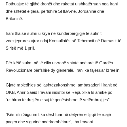
Pothuajse të gjithë dronët dhe raketat u shkatërruan nga Irani
dhe shtetet e tjera, përfshirë SHBA-në, Jordaninë dhe
Britaninë.
Irani tha se sulmi u krye në kundërpërgjigje të sulmit
vdekjeprurës ajror ndaj Konsullatës së Teheranit në Damask të
Sirisë më 1 prill.
Për këtë sulm, në të cilin u vranë shtatë anëtarë të Gardës
Revolucionare përfshirë dy gjeneralë, Irani ka fajësuar Izraelin.
Gjatë mbledhjes së jashtëzakonshme, ambasadori i Iranit në
OKB, Amir Saeid Iravani insistoi se Republika Islamike po
“ushtron të drejtën e saj të qenësishme të vetëmbrojtjes”.
“Këshilli i Sigurimit ka dështuar në detyrën e tij që të ruajë
paqen dhe sigurinë ndërkombëtare”, tha Iravani.