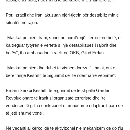
Por, Izraeli dhe Irani akuzuan njëri-tjetrin për destabilizimin e
situatës në rajon.
“Maskat po bien. Irani, sponsori numër një i terrorit në botë, e
ka treguar fytyrën e vërtetë si një destabilizues i rajonit dhe
botës”, tha ambasadori izraelit në OKB, Gilad Erdan.
“Maskat po bien dhe duhet të vishen dorezat”, tha ai, duke i
bërë thirrje Këshillit të Sigurimit që “të ndërmarrë veprime”.
Erdan i kërkoi Këshillit të Sigurimit që të shpallë Gardën
Revolucionare të Iranit si organizatë terroriste dhe “të
vendosen të gjitha sanksionet e mundshme ndaj Iranit para se
të jetë shumë vonë”.
Në veçanti ai kërkoi që të aktivizohej një mekanizëm që do t’iu