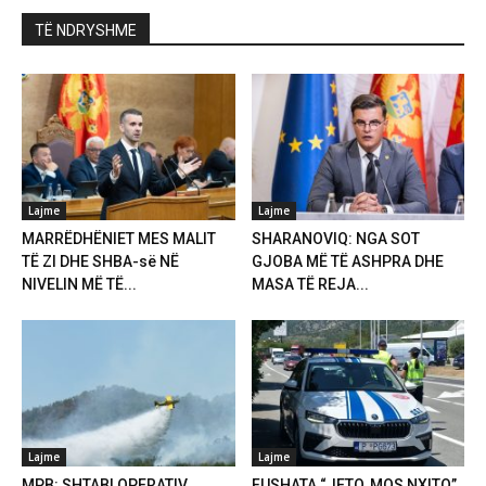
TË NDRYSHME
Lajme
Lajme
MARRËDHËNIET MES MALIT
SHARANOVIQ: NGA SOT
TË ZI DHE SHBA-së NË
GJOBA MË TË ASHPRA DHE
NIVELIN MË TË...
MASA TË REJA...
Lajme
Lajme
MPB: SHTABI OPERATIV
FUSHATA “JETO, MOS NXITO”