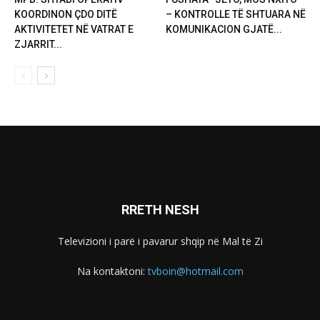
KOORDINON ÇDO DITË
– KONTROLLE TË SHTUARA NË
AKTIVITETET NË VATRAT E
KOMUNIKACION GJATË...
ZJARRIT...
RRETH NESH
Televizioni i parë i pavarur shqip në Mal të Zi
Na kontaktoni:
tvboin@hotmail.com