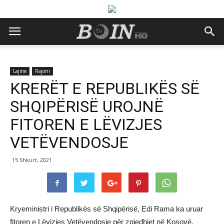
Lajme
Rajoni
KRERËT E REPUBLIKËS SË
SHQIPËRISË UROJNË
FITOREN E LËVIZJES
VETËVENDOSJE
15 Shkurt, 2021
Kryeministri i Republikës së Shqipërisë, Edi Rama ka uruar
fitoren e Lëvizjes Vetëvendosje për zgjedhjet në Kosovë.