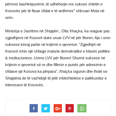
përmes bashkëpunimit, të udhëheqin me sukses shtetin e
Kosovës për të fituar sfidat e të ardhmes” shkruan Meta në
urim.
Ministrja e Jashtme në Shqipëri , Olta Xhaçka, ka reaguar pas
zgjedhjeve në Kosovë duke uruar LVV-në për fitoren. Ajo i uron
suksese kësaj partie në krijimin e qeverisë. “Zgjedhjet në
Kosovë ishin një shfaqje maturie demokratike e klasës politike
& institucioneve. Urime LVV për fitoren! Shumë suksese në
krijimin e qeverisë së re dhe fillimin e punës për adresimin e
sfidave që Kosova ka përpara”. Xhaçka siguron dhe thotë se
Shqipëria do të vazhdojë të jetë mbështetëse e palëkundur e
interesave të Kosovës.