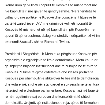
Rama uron që vullneti i popullit të Kosovës të mishërohet me
një kapitull të ri me qeveri të qëndryeshme. “Përshëndetje të
gjitha forcave politike në Kosovë dhe posaçërisht fituesve të
qartë të zgjedhjeve, LVV, me urimin që vullneti i popullit të
Kosovës të mishërohet në një kapitull të ri për Kosovën,me
qeveri të qëndrueshme, dialog konstruktiv ndërpartiak, zhvillim
ekonomik&social”, shkroi Rama në Twitter.
Presidenti i Shqipërisë, Ilir Meta e ka përgëzuar Kosovën për
organizimin e zgjedhjeve të lira e demokratike. Meta ka uruar
që shpejt të krijohen institucionet dhe të punojnë në të mirë të
Kosovës. “Urime të gjithë qytetarëve dhe klasës politike të
Kosovës për shembullin e shkëlqyer të besimit te demokracia
dhe vota e lirë, si dhe për standardet e suksesshme të arritura
në zgjedhjet e djeshme parlamentare. Kosova hapi një faqe të
re në rrugëtimin e saj europian dhe konsolidimit të shtetit
demokratik. Urojmë, që institucionet e reja, që do të formohen