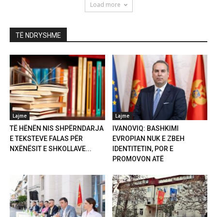
Load more
TË NDRYSHME
Lajme
Lajme
TË HËNËN NIS SHPËRNDARJA
IVANOVIQ: BASHKIMI
E TEKSTEVE FALAS PËR
EVROPIAN NUK E ZBEH
NXËNËSIT E SHKOLLAVE...
IDENTITETIN, POR E
PROMOVON ATË