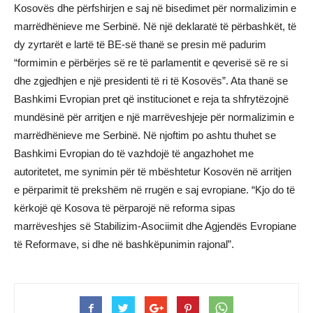
Kosovës dhe përfshirjen e saj në bisedimet për normalizimin e
marrëdhënieve me Serbinë. Në një deklaratë të përbashkët, të
dy zyrtarët e lartë të BE-së thanë se presin më padurim
“formimin e përbërjes së re të parlamentit e qeverisë së re si
dhe zgjedhjen e një presidenti të ri të Kosovës”. Ata thanë se
Bashkimi Evropian pret që institucionet e reja ta shfrytëzojnë
mundësinë për arritjen e një marrëveshjeje për normalizimin e
marrëdhënieve me Serbinë. Në njoftim po ashtu thuhet se
Bashkimi Evropian do të vazhdojë të angazhohet me
autoritetet, me synimin për të mbështetur Kosovën në arritjen
e përparimit të prekshëm në rrugën e saj evropiane. “Kjo do të
kërkojë që Kosova të përparojë në reforma sipas
marrëveshjes së Stabilizim-Asociimit dhe Agjendës Evropiane
të Reformave, si dhe në bashkëpunimin rajonal”.