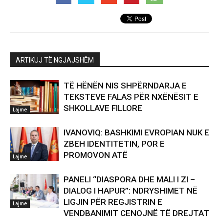
ARTIKUJ TË NGJAJSHËM
TË HËNËN NIS SHPËRNDARJA E
TEKSTEVE FALAS PËR NXËNËSIT E
SHKOLLAVE FILLORE
Lajme
IVANOVIQ: BASHKIMI EVROPIAN NUK E
ZBEH IDENTITETIN, POR E
PROMOVON ATË
Lajme
PANELI “DIASPORA DHE MALI I ZI –
DIALOG I HAPUR”: NDRYSHIMET NË
LIGJIN PËR REGJISTRIN E
Lajme
VENDBANIMIT CENOJNË TË DREJTAT