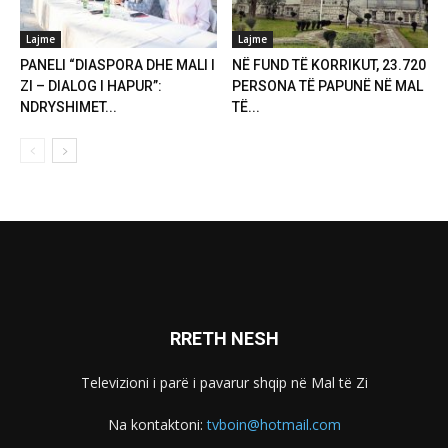
Lajme
Lajme
PANELI “DIASPORA DHE MALI I
NË FUND TË KORRIKUT, 23.720
ZI – DIALOG I HAPUR”:
PERSONA TË PAPUNË NË MAL
NDRYSHIMET...
TË...
RRETH NESH
Televizioni i parë i pavarur shqip në Mal të Zi
Na kontaktoni:
tvboin@hotmail.com