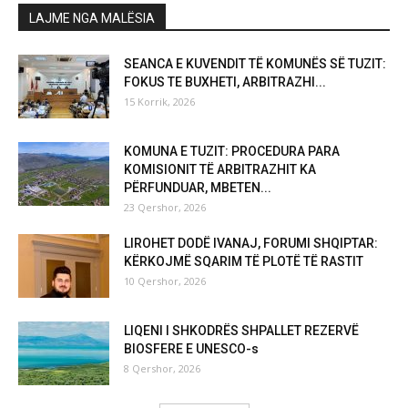
LAJME NGA MALËSIA
SEANCA E KUVENDIT TË KOMUNËS SË TUZIT:
FOKUS TE BUXHETI, ARBITRAZHI...
15 Korrik, 2026
KOMUNA E TUZIT: PROCEDURA PARA
KOMISIONIT TË ARBITRAZHIT KA
PËRFUNDUAR, MBETEN...
23 Qershor, 2026
LIROHET DODË IVANAJ, FORUMI SHQIPTAR:
KËRKOJMË SQARIM TË PLOTË TË RASTIT
10 Qershor, 2026
LIQENI I SHKODRËS SHPALLET REZERVË
BIOSFERE E UNESCO-s
8 Qershor, 2026