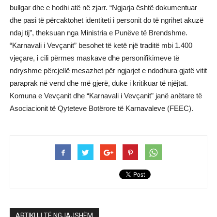
bullgar dhe e hodhi atë në zjarr. “Ngjarja është dokumentuar
dhe pasi të përcaktohet identiteti i personit do të ngrihet akuzë
ndaj tij”, theksuan nga Ministria e Punëve të Brendshme.
“Karnavali i Vevçanit” besohet të ketë një traditë mbi 1.400
vjeçare, i cili përmes maskave dhe personifikimeve të
ndryshme përcjellë mesazhet për ngjarjet e ndodhura gjatë vitit
paraprak në vend dhe më gjerë, duke i kritikuar të njëjtat.
Komuna e Vevçanit dhe “Karnavali i Vevçanit” janë anëtare të
Asociacionit të Qyteteve Botërore të Karnavaleve (FEEC).
ARTIKUJ TË NGJAJSHËM