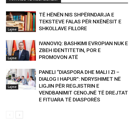
TË HËNËN NIS SHPËRNDARJA E
TEKSTEVE FALAS PËR NXËNËSIT E
SHKOLLAVE FILLORE
Lajme
IVANOVIQ: BASHKIMI EVROPIAN NUK E
ZBEH IDENTITETIN, POR E
PROMOVON ATË
Lajme
PANELI “DIASPORA DHE MALI I ZI –
DIALOG I HAPUR”: NDRYSHIMET NË
LIGJIN PËR REGJISTRIN E
Lajme
VENDBANIMIT CENOJNË TË DREJTAT
E FITUARA TË DIASPORËS