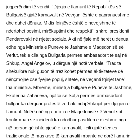
jugperëndim të vendit. “Djegia e flamurit të Republikës së
Bullgarisë gjatë karnavalit në Vevçani është e papranueshme
dhe duhet dënuar. Midis fqinjëve është e nevojshme të
ndërtohet besimi, mirëkuptimi dhe respekti”, shkroi presidenti
Pendarovski në rrjetet sociale. Akti në fjalë më herët u dënua
edhe nga Ministria e Punëve të Jashtme e Maqedonisë së
Veriut, tek e cila nga Bullgaria përmes ambasadorit të saj në
Shkup, Angel Angelov, u dërgua një notë verbale. “Tradita
shekullore nuk guxon të rrezikohet përmes aktiviteteve që
nënçmojnë ose fyejnë popuj, shtete, në veçanti fqinjët tanë”,
tha ministria. Mbrëmë, ministrja bullgare e Punëve të Jashtme,
Ekaterina Zaharieva, njoftoi se Sofja përmes ambasadorit
bullgar ka dërguar protestë verbale ndaj Shkupit për djegien e
flamurit. Ndërkohë nga policia e Maqedonisë së Veriut sot
konfirmuan se incidenti ka ndodhur pasditen e djeshme nga
një person që ishte pjesë e karnavalit, i cili gjatë djegies
tradicionale të maskave të karnavalit mbante në dorë flamurin