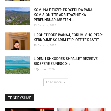
KOMUNA E TUZIT: PROCEDURA PARA
KOMISIONIT TË ARBITRAZHIT KA
PËRFUNDUAR, MBETEN...
23 Qershor, 2026
LIROHET DODË IVANAJ, FORUMI SHQIPTAR:
KËRKOJMË SQARIM TË PLOTË TË RASTIT
10 Qershor, 2026
LIQENI I SHKODRËS SHPALLET REZERVË
BIOSFERE E UNESCO-s
8 Qershor, 2026
Load more
TË NDRYSHME