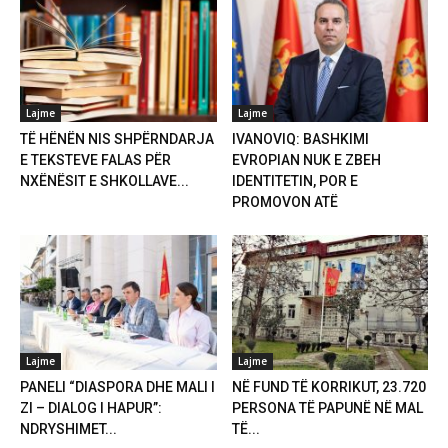
Lajme
Lajme
TË HËNËN NIS SHPËRNDARJA
IVANOVIQ: BASHKIMI
E TEKSTEVE FALAS PËR
EVROPIAN NUK E ZBEH
NXËNËSIT E SHKOLLAVE...
IDENTITETIN, POR E
PROMOVON ATË
Lajme
Lajme
PANELI “DIASPORA DHE MALI I
NË FUND TË KORRIKUT, 23.720
ZI – DIALOG I HAPUR”:
PERSONA TË PAPUNË NË MAL
NDRYSHIMET...
TË...