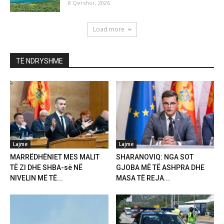
8 Qershor, 2026
Load more
TË NDRYSHME
Lajme
Lajme
MARRËDHËNIET MES MALIT
SHARANOVIQ: NGA SOT
TË ZI DHE SHBA-së NË
GJOBA MË TË ASHPRA DHE
NIVELIN MË TË...
MASA TË REJA...