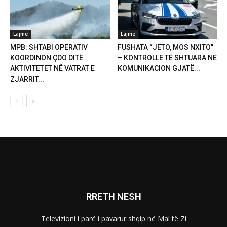
Lajme
Lajme
MPB: SHTABI OPERATIV
FUSHATA “JETO, MOS NXITO”
KOORDINON ÇDO DITË
– KONTROLLE TË SHTUARA NË
AKTIVITETET NË VATRAT E
KOMUNIKACION GJATË...
ZJARRIT...
RRETH NESH
Televizioni i parë i pavarur shqip në Mal të Zi