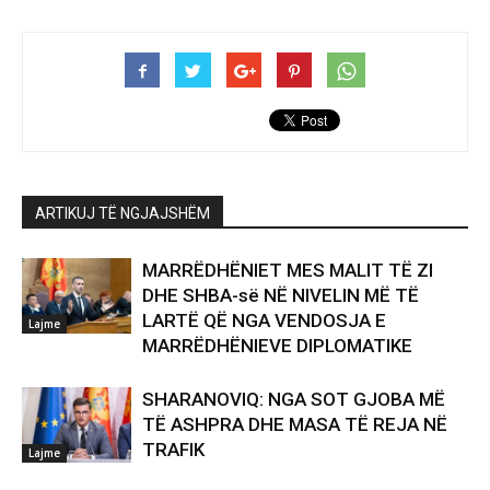
ARTIKUJ TË NGJAJSHËM
MARRËDHËNIET MES MALIT TË ZI
DHE SHBA-së NË NIVELIN MË TË
LARTË QË NGA VENDOSJA E
Lajme
MARRËDHËNIEVE DIPLOMATIKE
SHARANOVIQ: NGA SOT GJOBA MË
TË ASHPRA DHE MASA TË REJA NË
TRAFIK
Lajme