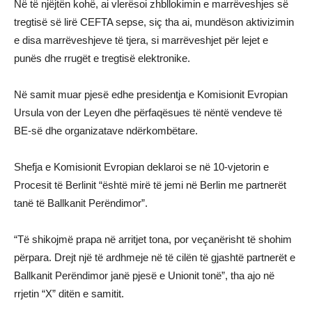
Në të njëjtën kohë, ai vlerësoi zhbllokimin e marrëveshjes së
tregtisë së lirë CEFTA sepse, siç tha ai, mundëson aktivizimin
e disa marrëveshjeve të tjera, si marrëveshjet për lejet e
punës dhe rrugët e tregtisë elektronike.
Në samit muar pjesë edhe presidentja e Komisionit Evropian
Ursula von der Leyen dhe përfaqësues të nëntë vendeve të
BE-së dhe organizatave ndërkombëtare.
Shefja e Komisionit Evropian deklaroi se në 10-vjetorin e
Procesit të Berlinit “është mirë të jemi në Berlin me partnerët
tanë të Ballkanit Perëndimor”.
“Të shikojmë prapa në arritjet tona, por veçanërisht të shohim
përpara. Drejt një të ardhmeje në të cilën të gjashtë partnerët e
Ballkanit Perëndimor janë pjesë e Unionit tonë”, tha ajo në
rrjetin “X” ditën e samitit.