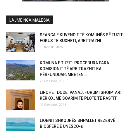
LAJME NGA MALËSIA
SEANCA E KUVENDIT TË KOMUNËS SË TUZIT:
FOKUS TE BUXHETI, ARBITRAZHI...
15 Korrik, 2026
KOMUNA E TUZIT: PROCEDURA PARA
KOMISIONIT TË ARBITRAZHIT KA
PËRFUNDUAR, MBETEN...
23 Qershor, 2026
LIROHET DODË IVANAJ, FORUMI SHQIPTAR:
KËRKOJMË SQARIM TË PLOTË TË RASTIT
10 Qershor, 2026
LIQENI I SHKODRËS SHPALLET REZERVË
BIOSFERE E UNESCO-s