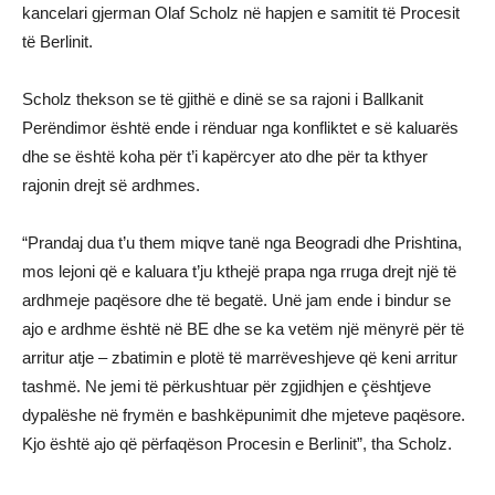
kancelari gjerman Olaf Scholz në hapjen e samitit të Procesit
të Berlinit.
Scholz thekson se të gjithë e dinë se sa rajoni i Ballkanit
Perëndimor është ende i rënduar nga konfliktet e së kaluarës
dhe se është koha për t’i kapërcyer ato dhe për ta kthyer
rajonin drejt së ardhmes.
“Prandaj dua t’u them miqve tanë nga Beogradi dhe Prishtina,
mos lejoni që e kaluara t’ju kthejë prapa nga rruga drejt një të
ardhmeje paqësore dhe të begatë. Unë jam ende i bindur se
ajo e ardhme është në BE dhe se ka vetëm një mënyrë për të
arritur atje – zbatimin e plotë të marrëveshjeve që keni arritur
tashmë. Ne jemi të përkushtuar për zgjidhjen e çështjeve
dypalëshe në frymën e bashkëpunimit dhe mjeteve paqësore.
Kjo është ajo që përfaqëson Procesin e Berlinit”, tha Scholz.