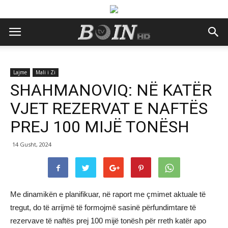
Lajme
Mali i Zi
SHAHMANOVIQ: NË KATËR
VJET REZERVAT E NAFTËS
PREJ 100 MIJË TONËSH
14 Gusht, 2024
Me dinamikën e planifikuar, në raport me çmimet aktuale të
tregut, do të arrijmë të formojmë sasinë përfundimtare të
rezervave të naftës prej 100 mijë tonësh për rreth katër apo