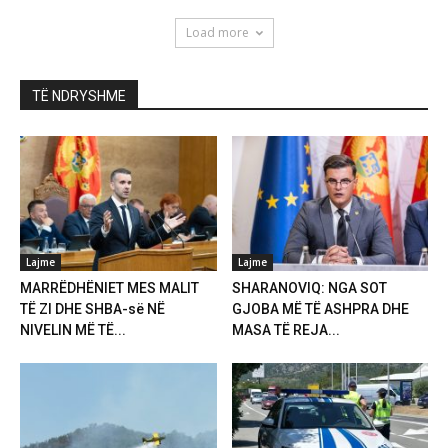
Load more
TË NDRYSHME
Lajme
Lajme
MARRËDHËNIET MES MALIT
SHARANOVIQ: NGA SOT
TË ZI DHE SHBA-së NË
GJOBA MË TË ASHPRA DHE
NIVELIN MË TË...
MASA TË REJA...