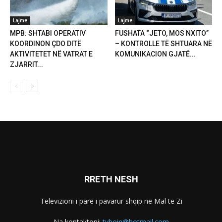
Lajme
Lajme
MPB: SHTABI OPERATIV
FUSHATA “JETO, MOS NXITO”
KOORDINON ÇDO DITË
– KONTROLLE TË SHTUARA NË
AKTIVITETET NË VATRAT E
KOMUNIKACION GJATË...
ZJARRIT...
RRETH NESH
Televizioni i parë i pavarur shqip në Mal të Zi
Na kontaktoni:
tvboin@hotmail.com