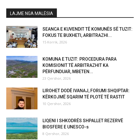
LAJME NGA MALËSIA
SEANCA E KUVENDIT TË KOMUNËS SË TUZIT:
FOKUS TE BUXHETI, ARBITRAZHI...
15 Korrik, 2026
KOMUNA E TUZIT: PROCEDURA PARA
KOMISIONIT TË ARBITRAZHIT KA
PËRFUNDUAR, MBETEN...
23 Qershor, 2026
LIROHET DODË IVANAJ, FORUMI SHQIPTAR:
KËRKOJMË SQARIM TË PLOTË TË RASTIT
10 Qershor, 2026
LIQENI I SHKODRËS SHPALLET REZERVË
BIOSFERE E UNESCO-s
8 Qershor, 2026