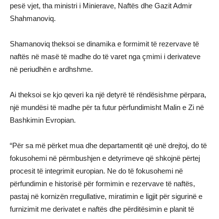
pesë vjet, tha ministri i Minierave, Naftës dhe Gazit Admir
Shahmanoviq.
Shamanoviq theksoi se dinamika e formimit të rezervave të
naftës në masë të madhe do të varet nga çmimi i derivateve
në periudhën e ardhshme.
Ai theksoi se kjo qeveri ka një detyrë të rëndësishme përpara,
një mundësi të madhe për ta futur përfundimisht Malin e Zi në
Bashkimin Evropian.
“Për sa më përket mua dhe departamentit që unë drejtoj, do të
fokusohemi në përmbushjen e detyrimeve që shkojnë përtej
procesit të integrimit europian. Ne do të fokusohemi në
përfundimin e historisë për formimin e rezervave të naftës,
pastaj në kornizën rregullative, miratimin e ligjit për sigurinë e
furnizimit me derivatet e naftës dhe përditësimin e planit të