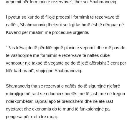
veprimit për formimin e rezervave”, theksoi Shahmanoviq.
I pyetur se kur do të fillojë procesi i formimit të rezervave të
naftës, Shahmanoviq theksoi se ligji tashmë është dërguar në
Kuvend për miratim me procedurë urgjente.
“Pas kësaj do të përditësojmë planin e veprimit dhe më pas do
të vazhdojmë me formimin e rezervave të naftës duke
vendosur një taksë të veçantë që do të jetë afërsisht 3 cent për
litër karburant”, shpjegon Shahmanoviq.
Shamanoviq tha se rezervat e naftës do të sigurojnë njëfarë
mbrojtjeje në rast se ndodhin shqetësime të jashtme në tregun
ndërkombëtar, rajonal apo të brendshëm dhe në atë rast
qytetarët dhe ekonomia do të mund të funksionojnë pa
pengesa për rreth tre muaj.