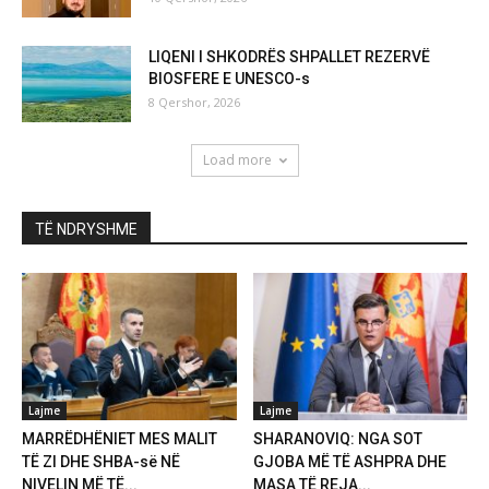
LIQENI I SHKODRËS SHPALLET REZERVË
BIOSFERE E UNESCO-s
8 Qershor, 2026
Load more
TË NDRYSHME
Lajme
Lajme
MARRËDHËNIET MES MALIT
SHARANOVIQ: NGA SOT
TË ZI DHE SHBA-së NË
GJOBA MË TË ASHPRA DHE
NIVELIN MË TË...
MASA TË REJA...