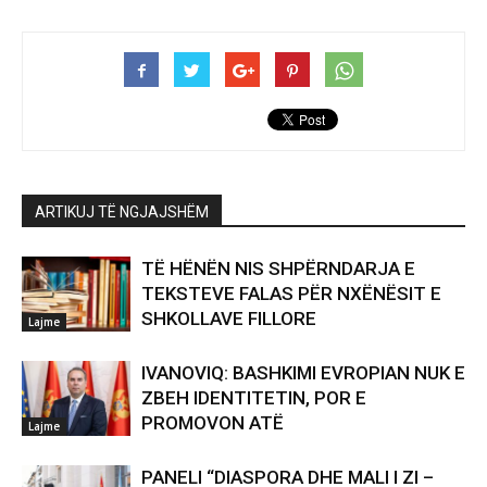
ARTIKUJ TË NGJAJSHËM
TË HËNËN NIS SHPËRNDARJA E
TEKSTEVE FALAS PËR NXËNËSIT E
SHKOLLAVE FILLORE
Lajme
IVANOVIQ: BASHKIMI EVROPIAN NUK E
ZBEH IDENTITETIN, POR E
PROMOVON ATË
Lajme
PANELI “DIASPORA DHE MALI I ZI –