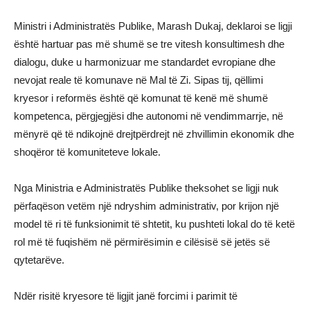
Ministri i Administratës Publike, Marash Dukaj, deklaroi se ligji
është hartuar pas më shumë se tre vitesh konsultimesh dhe
dialogu, duke u harmonizuar me standardet evropiane dhe
nevojat reale të komunave në Mal të Zi. Sipas tij, qëllimi
kryesor i reformës është që komunat të kenë më shumë
kompetenca, përgjegjësi dhe autonomi në vendimmarrje, në
mënyrë që të ndikojnë drejtpërdrejt në zhvillimin ekonomik dhe
shoqëror të komuniteteve lokale.
Nga Ministria e Administratës Publike theksohet se ligji nuk
përfaqëson vetëm një ndryshim administrativ, por krijon një
model të ri të funksionimit të shtetit, ku pushteti lokal do të ketë
rol më të fuqishëm në përmirësimin e cilësisë së jetës së
qytetarëve.
Ndër risitë kryesore të ligjit janë forcimi i parimit të