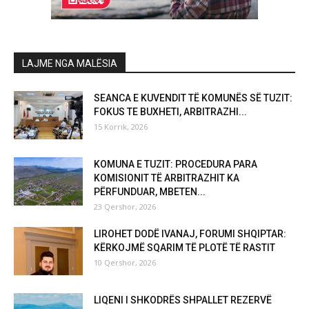
LAJME NGA MALËSIA
SEANCA E KUVENDIT TË KOMUNËS SË TUZIT:
FOKUS TE BUXHETI, ARBITRAZHI...
15 Korrik, 2026
KOMUNA E TUZIT: PROCEDURA PARA
KOMISIONIT TË ARBITRAZHIT KA
PËRFUNDUAR, MBETEN...
23 Qershor, 2026
LIROHET DODË IVANAJ, FORUMI SHQIPTAR:
KËRKOJMË SQARIM TË PLOTË TË RASTIT
10 Qershor, 2026
LIQENI I SHKODRËS SHPALLET REZERVË