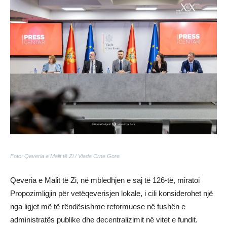
Foto: Qeveria e Malit të Zi / Vlada Crne Gore
Qeveria e Malit të Zi, në mbledhjen e saj të 126-të, miratoi
Propozimligjin për vetëqeverisjen lokale, i cili konsiderohet një
nga ligjet më të rëndësishme reformuese në fushën e
administratës publike dhe decentralizimit në vitet e fundit.