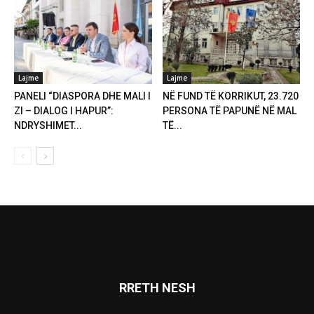
Lajme
Lajme
PANELI “DIASPORA DHE MALI I
NË FUND TË KORRIKUT, 23.720
ZI – DIALOG I HAPUR”:
PERSONA TË PAPUNË NË MAL
NDRYSHIMET...
TË...
RRETH NESH