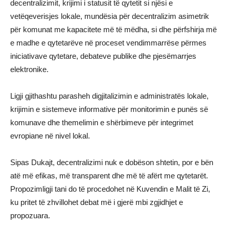
decentralizimit, krijimi i statusit të qytetit si njësi e
vetëqeverisjes lokale, mundësia për decentralizim asimetrik
për komunat me kapacitete më të mëdha, si dhe përfshirja më
e madhe e qytetarëve në proceset vendimmarrëse përmes
iniciativave qytetare, debateve publike dhe pjesëmarrjes
elektronike.
Ligji gjithashtu parasheh digjitalizimin e administratës lokale,
krijimin e sistemeve informative për monitorimin e punës së
komunave dhe themelimin e shërbimeve për integrimet
evropiane në nivel lokal.
Sipas Dukajt, decentralizimi nuk e dobëson shtetin, por e bën
atë më efikas, më transparent dhe më të afërt me qytetarët.
Propozimligji tani do të procedohet në Kuvendin e Malit të Zi,
ku pritet të zhvillohet debat më i gjerë mbi zgjidhjet e
propozuara.