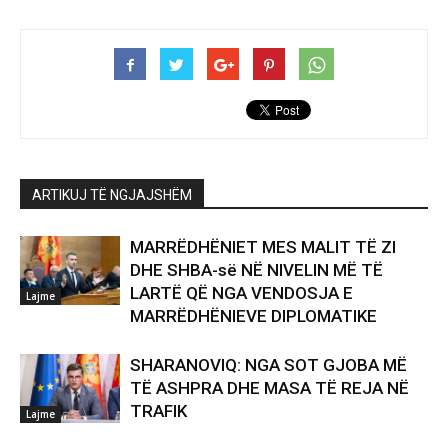
ARTIKUJ TË NGJAJSHËM
MARRËDHËNIET MES MALIT TË ZI
DHE SHBA-së NË NIVELIN MË TË
LARTË QË NGA VENDOSJA E
Lajme
MARRËDHËNIEVE DIPLOMATIKE
SHARANOVIQ: NGA SOT GJOBA MË
TË ASHPRA DHE MASA TË REJA NË
TRAFIK
Lajme