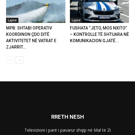
Lajme
Lajme
MPB: SHTABI OPERATIV
FUSHATA “JETO, MOS NXITO”
KOORDINON ÇDO DITË
– KONTROLLE TË SHTUARA NË
AKTIVITETET NË VATRAT E
KOMUNIKACION GJATË...
ZJARRIT...
RRETH NESH
Televizioni i parë i pavarur shqip në Mal të Zi