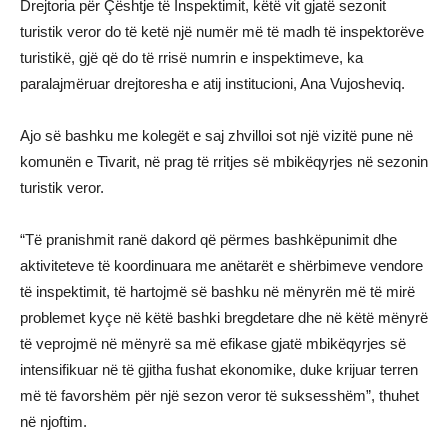
Drejtoria për Çështje të Inspektimit, këtë vit gjatë sezonit
turistik veror do të ketë një numër më të madh të inspektorëve
turistikë, gjë që do të rrisë numrin e inspektimeve, ka
paralajmëruar drejtoresha e atij institucioni, Ana Vujosheviq.
Ajo së bashku me kolegët e saj zhvilloi sot një vizitë pune në
komunën e Tivarit, në prag të rritjes së mbikëqyrjes në sezonin
turistik veror.
“Të pranishmit ranë dakord që përmes bashkëpunimit dhe
aktiviteteve të koordinuara me anëtarët e shërbimeve vendore
të inspektimit, të hartojmë së bashku në mënyrën më të mirë
problemet kyçe në këtë bashki bregdetare dhe në këtë mënyrë
të veprojmë në mënyrë sa më efikase gjatë mbikëqyrjes së
intensifikuar në të gjitha fushat ekonomike, duke krijuar terren
më të favorshëm për një sezon veror të suksesshëm”, thuhet
në njoftim.