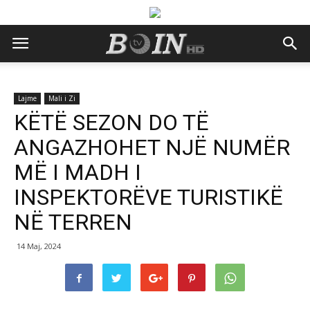
Lajme
Mali i Zi
KËTË SEZON DO TË
ANGAZHOHET NJË NUMËR
MË I MADH I
INSPEKTORËVE TURISTIKË
NË TERREN
14 Maj, 2024