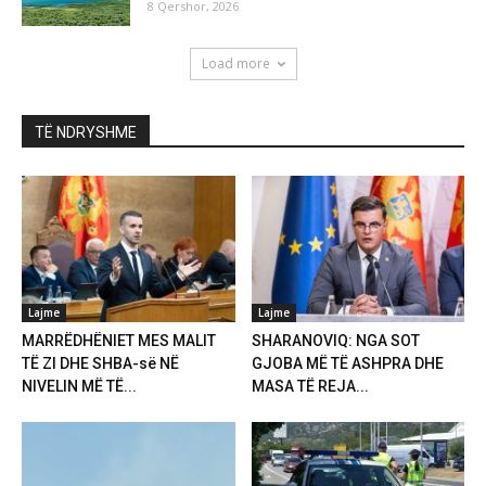
8 Qershor, 2026
Load more
TË NDRYSHME
Lajme
Lajme
MARRËDHËNIET MES MALIT
SHARANOVIQ: NGA SOT
TË ZI DHE SHBA-së NË
GJOBA MË TË ASHPRA DHE
NIVELIN MË TË...
MASA TË REJA...