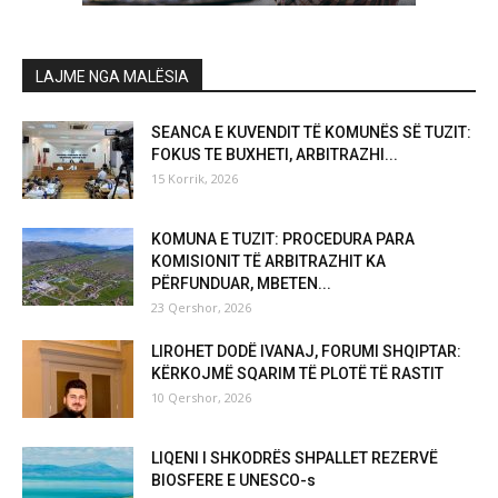
LAJME NGA MALËSIA
SEANCA E KUVENDIT TË KOMUNËS SË TUZIT:
FOKUS TE BUXHETI, ARBITRAZHI...
15 Korrik, 2026
KOMUNA E TUZIT: PROCEDURA PARA
KOMISIONIT TË ARBITRAZHIT KA
PËRFUNDUAR, MBETEN...
23 Qershor, 2026
LIROHET DODË IVANAJ, FORUMI SHQIPTAR:
KËRKOJMË SQARIM TË PLOTË TË RASTIT
10 Qershor, 2026
LIQENI I SHKODRËS SHPALLET REZERVË
BIOSFERE E UNESCO-s