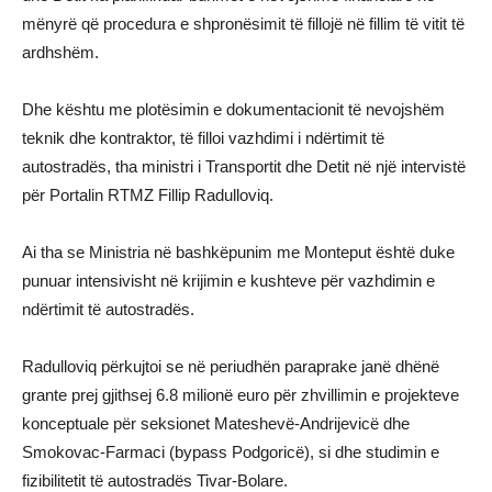
mënyrë që procedura e shpronësimit të fillojë në fillim të vitit të
ardhshëm.
Dhe kështu me plotësimin e dokumentacionit të nevojshëm
teknik dhe kontraktor, të filloi vazhdimi i ndërtimit të
autostradës, tha ministri i Transportit dhe Detit në një intervistë
për Portalin RTMZ Fillip Radulloviq.
Ai tha se Ministria në bashkëpunim me Monteput është duke
punuar intensivisht në krijimin e kushteve për vazhdimin e
ndërtimit të autostradës.
Radulloviq përkujtoi se në periudhën paraprake janë dhënë
grante prej gjithsej 6.8 milionë euro për zhvillimin e projekteve
konceptuale për seksionet Mateshevë-Andrijevicë dhe
Smokovac-Farmaci (bypass Podgoricë), si dhe studimin e
fizibilitetit të autostradës Tivar-Bolare.