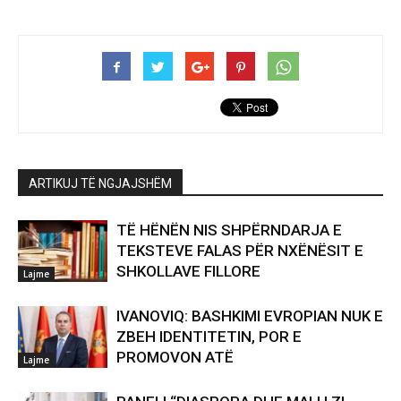
ARTIKUJ TË NGJAJSHËM
TË HËNËN NIS SHPËRNDARJA E
TEKSTEVE FALAS PËR NXËNËSIT E
SHKOLLAVE FILLORE
Lajme
IVANOVIQ: BASHKIMI EVROPIAN NUK E
ZBEH IDENTITETIN, POR E
PROMOVON ATË
Lajme