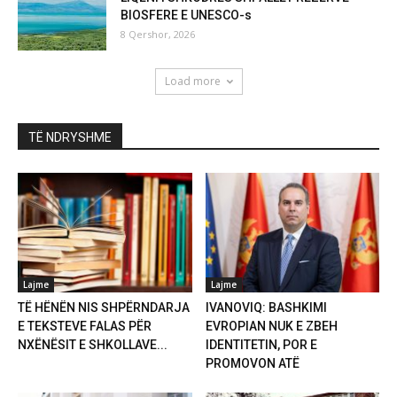
BIOSFERE E UNESCO-s
8 Qershor, 2026
Load more
TË NDRYSHME
Lajme
Lajme
TË HËNËN NIS SHPËRNDARJA
IVANOVIQ: BASHKIMI
E TEKSTEVE FALAS PËR
EVROPIAN NUK E ZBEH
NXËNËSIT E SHKOLLAVE...
IDENTITETIN, POR E
PROMOVON ATË