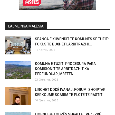
LAJME NGA MALËSIA
SEANCA E KUVENDIT TË KOMUNËS SË TUZIT:
FOKUS TE BUXHETI, ARBITRAZHI...
15 Korrik, 2026
KOMUNA E TUZIT: PROCEDURA PARA
KOMISIONIT TË ARBITRAZHIT KA
PËRFUNDUAR, MBETEN...
23 Qershor, 2026
LIROHET DODË IVANAJ, FORUMI SHQIPTAR:
KËRKOJMË SQARIM TË PLOTË TË RASTIT
10 Qershor, 2026
LIQENI I SHKODRËS SHPALLET REZERVË