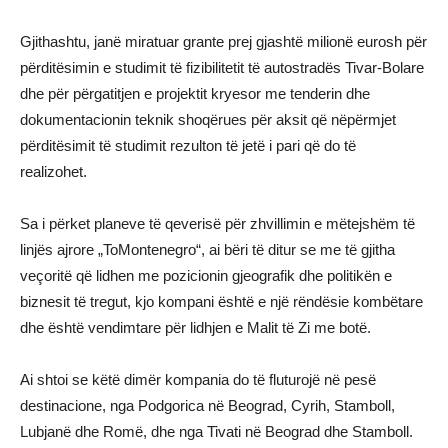
Gjithashtu, janë miratuar grante prej gjashtë milionë eurosh për
përditësimin e studimit të fizibilitetit të autostradës Tivar-Bolare
dhe për përgatitjen e projektit kryesor me tenderin dhe
dokumentacionin teknik shoqërues për aksit që nëpërmjet
përditësimit të studimit rezulton të jetë i pari që do të
realizohet.
Sa i përket planeve të qeverisë për zhvillimin e mëtejshëm të
linjës ajrore „ToMontenegro“, ai bëri të ditur se me të gjitha
veçoritë që lidhen me pozicionin gjeografik dhe politikën e
biznesit të tregut, kjo kompani është e një rëndësie kombëtare
dhe është vendimtare për lidhjen e Malit të Zi me botë.
Ai shtoi se këtë dimër kompania do të fluturojë në pesë
destinacione, nga Podgorica në Beograd, Cyrih, Stamboll,
Lubjanë dhe Romë, dhe nga Tivati në Beograd dhe Stamboll.