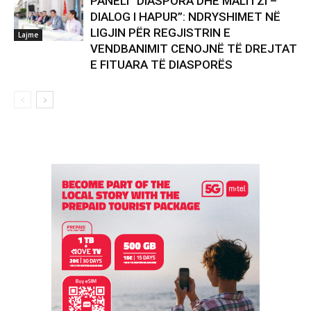
PANELI “DIASPORA DHE MALI I ZI –
DIALOG I HAPUR”: NDRYSHIMET NË
LIGJIN PËR REGJISTRIN E
Lajme
VENDBANIMIT CENOJNË TË DREJTAT
E FITUARA TË DIASPORËS