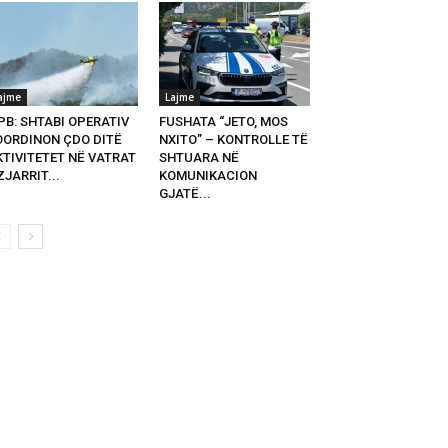
ajme
Lajme
PB: SHTABI OPERATIV
FUSHATA “JETO, MOS
OORDINON ÇDO DITË
NXITO” – KONTROLLE TË
KTIVITETET NË VATRAT
SHTUARA NË
ZJARRIT...
KOMUNIKACION
GJATË...