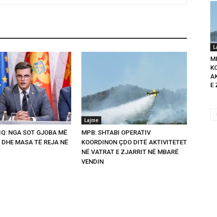
L
M
K
A
E 
Lajme
Q: NGA SOT GJOBA MË
MPB: SHTABI OPERATIV
 DHE MASA TË REJA NË
KOORDINON ÇDO DITË AKTIVITETET
NË VATRAT E ZJARRIT NË MBARË
VENDIN