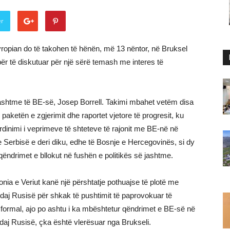
er
vropian do të takohen të hënën, më 13 nëntor, në Bruksel
ër të diskutuar për një sërë temash me interes të
ë jashtme të BE-së, Josep Borrell. Takimi mbahet vetëm disa
paketën e zgjerimit dhe raportet vjetore të progresit, ku
dinimi i veprimeve të shteteve të rajonit me BE-në në
e Serbisë e deri diku, edhe të Bosnje e Hercegovinës, si dy
qëndrimet e bllokut në fushën e politikës së jashtme.
onia e Veriut kanë një përshtatje pothuajse të plotë me
daj Rusisë për shkak të pushtimit të paprovokuar të
formal, ajo po ashtu i ka mbështetur qëndrimet e BE-së në
ndaj Rusisë, çka është vlerësuar nga Brukseli.