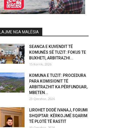
LAJME NGA MALËSIA
SEANCA E KUVENDIT TË
KOMUNËS SË TUZIT: FOKUS TE
BUXHETI, ARBITRAZHI...
15 Korrik, 2026
KOMUNA E TUZIT: PROCEDURA
PARA KOMISIONIT TË
ARBITRAZHIT KA PËRFUNDUAR,
MBETEN...
23 Qershor, 2026
LIROHET DODË IVANAJ, FORUMI
SHQIPTAR: KËRKOJMË SQARIM
TË PLOTË TË RASTIT
10 Qershor, 2026