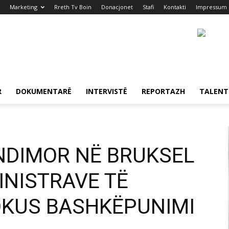
Marketing
Rreth Tv Boin
Donacjonet
Stafi
Kontakti
Impressum
R
DOKUMENTARË
INTERVISTË
REPORTAZH
TALENT
NDIMOR NË BRUKSEL
MINISTRAVE TË
OKUS BASHKËPUNIMI