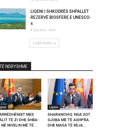
LIQENI I SHKODRËS SHPALLET
REZERVË BIOSFERE E UNESCO-
s
8 Qershor, 2026
Load more
TË NDRYSHME
ajme
Lajme
ARRËDHËNIET MES
SHARANOVIQ: NGA SOT
LIT TË ZI DHE SHBA-
GJOBA MË TË ASHPRA
 NË NIVELIN MË TË...
DHE MASA TË REJA...