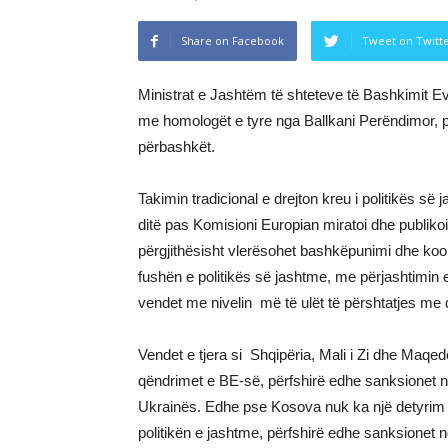
Share on Facebook
Tweet on Twitt
Ministrat e Jashtëm të shteteve të Bashkimit E
me homologët e tyre nga Ballkani Perëndimor, p
përbashkët.
Takimin tradicional e drejton kreu i politikës s
ditë pas Komisioni Europian miratoi dhe publikoi 
përgjithësisht vlerësohet bashkëpunimi dhe koor
fushën e politikës së jashtme, me përjashtimin 
vendet me nivelin më të ulët të përshtatjes me 
Vendet e tjera si Shqipëria, Mali i Zi dhe Maqed
qëndrimet e BE-së, përfshirë edhe sanksionet n
Ukrainës. Edhe pse Kosova nuk ka një detyrim 
politikën e jashtme, përfshirë edhe sanksionet 