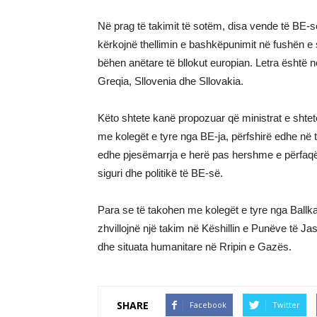
Në prag të takimit të sotëm, disa vende të BE-s
kërkojnë thellimin e bashkëpunimit në fushën e s
bëhen anëtare të bllokut europian. Letra është n
Greqia, Sllovenia dhe Sllovakia.
Këto shtete kanë propozuar që ministrat e shte
me kolegët e tyre nga BE-ja, përfshirë edhe në 
edhe pjesëmarrja e herë pas hershme e përfaqësu
siguri dhe politikë të BE-së.
Para se të takohen me kolegët e tyre nga Ballk
zhvillojnë një takim në Këshillin e Punëve të Ja
dhe situata humanitare në Rripin e Gazës.
SHARE
Facebook
Twitter