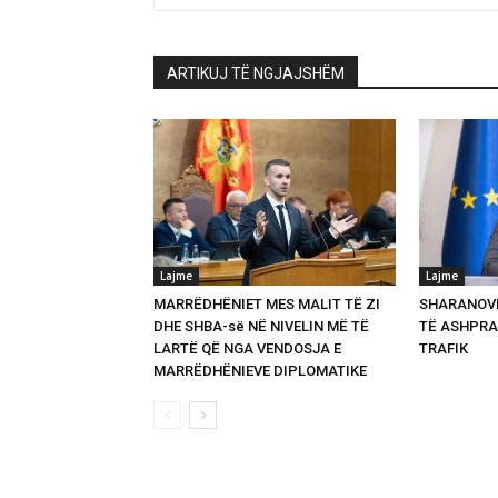
ARTIKUJ TË NGJAJSHËM
Lajme
Lajme
MARRËDHËNIET MES MALIT TË ZI
SHARANOVI
DHE SHBA-së NË NIVELIN MË TË
TË ASHPRA
LARTË QË NGA VENDOSJA E
TRAFIK
MARRËDHËNIEVE DIPLOMATIKE