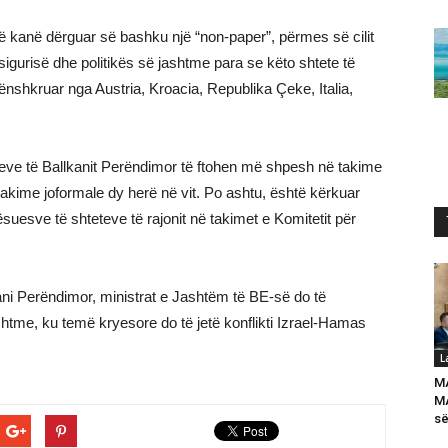
ë kanë dërguar së bashku një “non-paper”, përmes së cilit
igurisë dhe politikës së jashtme para se këto shtete të
ënshkruar nga Austria, Kroacia, Republika Çeke, Italia,
teve të Ballkanit Perëndimor të ftohen më shpesh në takime
takime joformale dy herë në vit. Po ashtu, është kërkuar
esve të shteteve të rajonit në takimet e Komitetit për
ani Perëndimor, ministrat e Jashtëm të BE-së do të
shtme, ku temë kryesore do të jetë konflikti Izrael-Hamas
L
M
MA
së