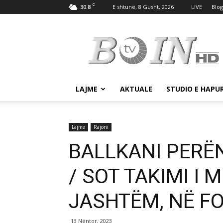
C
30.8
E shtunë, 8 Gusht, 2026
LIVE
Blog
Tv
Boin
LAJME
AKTUALE
STUDIO E HAPU
Lajme
Rajoni
BALLKANI PERË
/ SOT TAKIMI I 
JASHTËM, NË F
13 Nëntor, 2023