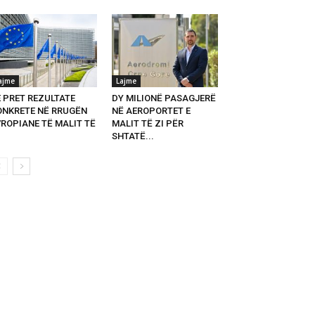
ajme
Lajme
E PRET REZULTATE
DY MILIONË PASAGJERË
ONKRETE NË RRUGËN
NË AEROPORTET E
VROPIANE TË MALIT TË
MALIT TË ZI PËR
SHTATË...