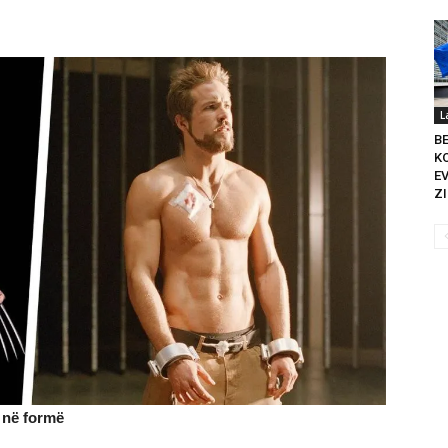
L
B
K
E
ZI
 në formë