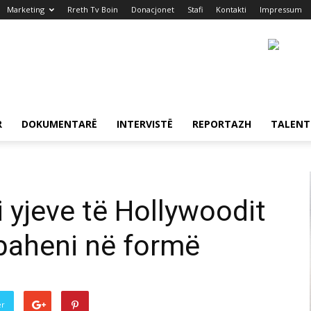
Marketing
Rreth Tv Boin
Donacjonet
Stafi
Kontakti
Impressum
R
DOKUMENTARË
INTERVISTË
REPORTAZH
TALENT
t i yjeve të Hollywoodit
mbaheni në formë
er