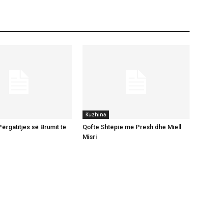
Kuzhina
ërgatitjes së Brumit të
Qofte Shtëpie me Presh dhe Miell
Misri