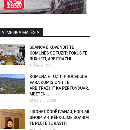
LAJME NGA MALËSIA
SEANCA E KUVENDIT TË
KOMUNËS SË TUZIT: FOKUS TE
BUXHETI, ARBITRAZHI...
15 Korrik, 2026
KOMUNA E TUZIT: PROCEDURA
PARA KOMISIONIT TË
ARBITRAZHIT KA PËRFUNDUAR,
MBETEN...
23 Qershor, 2026
LIROHET DODË IVANAJ, FORUMI
SHQIPTAR: KËRKOJMË SQARIM
TË PLOTË TË RASTIT
10 Qershor, 2026