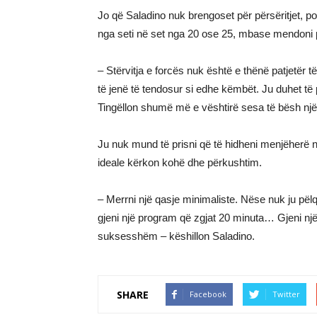
Jo që Saladino nuk brengoset për përsëritjet, po
nga seti në set nga 20 ose 25, mbase mendoni p
– Stërvitja e forcës nuk është e thënë patjetër 
të jenë të tendosur si edhe këmbët. Ju duhet të pë
Tingëllon shumë më e vështirë sesa të bësh një 
Ju nuk mund të prisni që të hidheni menjëherë në
ideale kërkon kohë dhe përkushtim.
– Merrni një qasje minimaliste. Nëse nuk ju pëlq
gjeni një program që zgjat 20 minuta… Gjeni një q
suksesshëm – këshillon Saladino.
SHARE
Facebook
Twitter