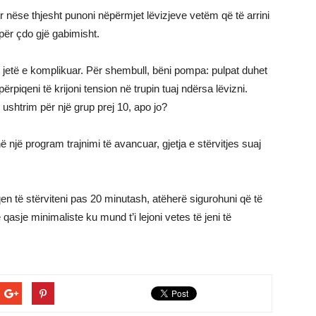
r nëse thjesht punoni nëpërmjet lëvizjeve vetëm që të arrini
ër çdo gjë gabimisht.
të jetë e komplikuar. Për shembull, bëni pompa: pulpat duhet
rpiqeni të krijoni tension në trupin tuaj ndërsa lëvizni.
ushtrim për një grup prej 10, apo jo?
 një program trajnimi të avancuar, gjetja e stërvitjes suaj
en të stërviteni pas 20 minutash, atëherë sigurohuni që të
asje minimaliste ku mund t’i lejoni vetes të jeni të