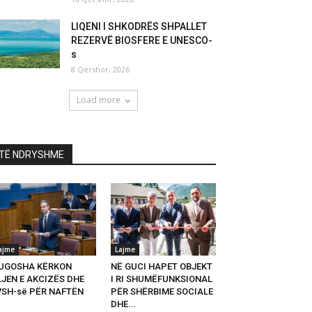
LIQENI I SHKODRËS SHPALLET
REZERVË BIOSFERE E UNESCO-
s
8 Qershor, 2026
Load more
TË NDRYSHME
ajme
Lajme
UGOSHA KËRKON
NË GUCI HAPET OBJEKT
LJEN E AKCIZËS DHE
I RI SHUMËFUNKSIONAL
VSH-së PËR NAFTËN
PËR SHËRBIME SOCIALE
DHE...