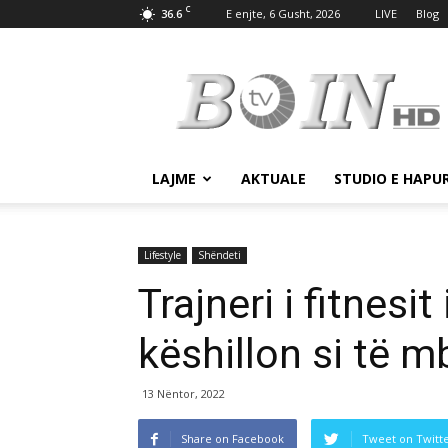
C
36.6
E enjte, 6 Gusht, 2026
LIVE
Blog
Tv
Boin
LAJME
AKTUALE
STUDIO E HAPU
Lifestyle
Shëndeti
Trajneri i fitnesi
këshillon si të 
13 Nëntor, 2022
Share on Facebook
Tweet on Twitt