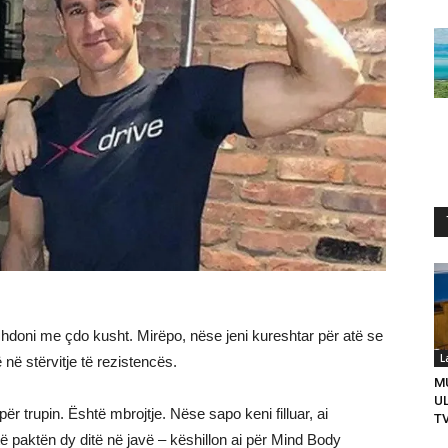
azhdoni me çdo kusht. Mirëpo, nëse jeni kureshtar për atë se
L
 në stërvitje të rezistencës.
M
U
ër trupin. Është mbrojtje. Nëse sapo keni filluar, ai
T
ë paktën dy ditë në javë – këshillon ai për Mind Body