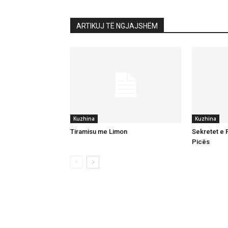
ARTIKUJ TË NGJAJSHËM
Kuzhina
Kuzhina
Tiramisu me Limon
Sekretet e P
Picës