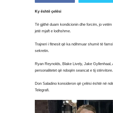
Ky është çelësi
Të gjithë duam kondicionin dhe forcën, jo vetën n
jetë mjaft e lodhshme.
Trajneri i fitnesit që ka ndihmuar shumë të fam
sekretin.
Ryan Reynolds, Blake Lively, Jake Gyllenhaa
personalitetet që ndoqën seancat e tij stërvitore.
Don Saladino konsideron që çelësi është në nd
Telegrafi.