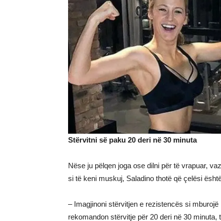
Stërvitni së paku 20 deri në 30 minuta
Nëse ju pëlqen joga ose dilni për të vrapuar, v
si të keni muskuj, Saladino thotë që çelësi është
– Imagjinoni stërvitjen e rezistencës si mburojë p
rekomandon stërvitje për 20 deri në 30 minuta, t