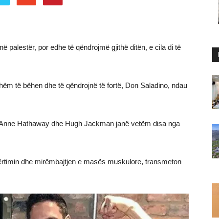
ë palestër, por edhe të qëndrojmë gjithë ditën, e cila di të
shëm të bëhen dhe të qëndrojnë të fortë, Don Saladino, ndau
l, Anne Hathaway dhe Hugh Jackman janë vetëm disa nga
ërtimin dhe mirëmbajtjen e masës muskulore, transmeton