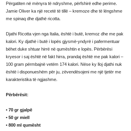
Përgatiten në mënyra të ndryshme, përfshirë edhe perime.
Jamie Oliver ka një recetë të tillë – kremoze dhe të lëngshme
me spinaq dhe djathë ricotta.
Djathi Ricotta vjen nga Italia, është i butë, kremoz dhe me pak
kalori. Ky djathë i butë i lopës gjysmë-yndyrë i pafermentuar
bëhet duke shtuar hirrë në qumështin e lopës. Përbërësi
kryesor i saj është në fakt hirra, prandaj është me pak kalori –
100 gram përmbajnë vetëm 174 kalori. Nëse ky lloj djathi nuk
është i disponueshëm për ju, zëvendësojeni me një tjetër me
karakteristika të ngjashme.
Përbërësit:
• 70 gr gjalpë
• 50 gr miell
• 800 ml qumësht