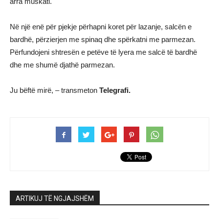
arra muskati.
Në një enë për pjekje përhapni koret për lazanje, salcën e
bardhë, përzierjen me spinaq dhe spërkatni me parmezan.
Përfundojeni shtresën e petëve të lyera me salcë të bardhë
dhe me shumë djathë parmezan.
Ju bëftë mirë, – transmeton
Telegrafi.
ARTIKUJ TË NGJAJSHËM