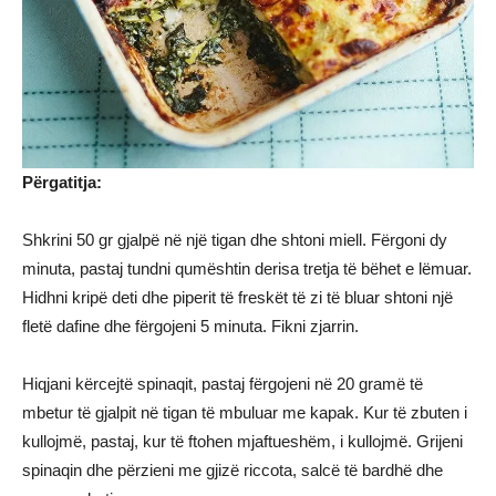
Përgatitja:
Shkrini 50 gr gjalpë në një tigan dhe shtoni miell. Fërgoni dy
minuta, pastaj tundni qumështin derisa tretja të bëhet e lëmuar.
Hidhni kripë deti dhe piperit të freskët të zi të bluar shtoni një
fletë dafine dhe fërgojeni 5 minuta. Fikni zjarrin.
Hiqjani kërcejtë spinaqit, pastaj fërgojeni në 20 gramë të
mbetur të gjalpit në tigan të mbuluar me kapak. Kur të zbuten i
kullojmë, pastaj, kur të ftohen mjaftueshëm, i kullojmë. Grijeni
spinaqin dhe përzieni me gjizë riccota, salcë të bardhë dhe