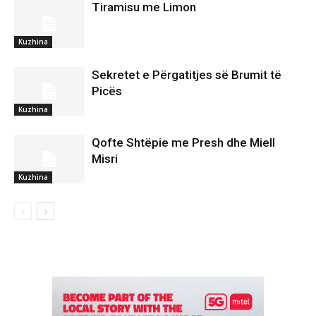
Tiramisu me Limon
Kuzhina
Sekretet e Përgatitjes së Brumit të
Picës
Kuzhina
Qofte Shtëpie me Presh dhe Miell
Misri
Kuzhina