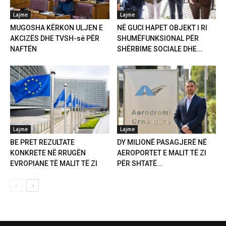
Lajme
Lajme
MUGOSHA KËRKON ULJEN E
NË GUCI HAPET OBJEKT I RI
AKCIZËS DHE TVSH-së PËR
SHUMËFUNKSIONAL PËR
NAFTËN
SHËRBIME SOCIALE DHE...
Lajme
Lajme
BE PRET REZULTATE
DY MILIONË PASAGJERË NË
KONKRETE NË RRUGËN
AEROPORTET E MALIT TË ZI
EVROPIANE TË MALIT TË ZI
PËR SHTATË...