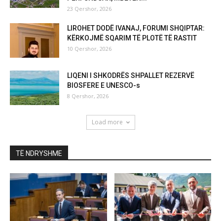
23 Qershor, 2026
LIROHET DODË IVANAJ, FORUMI SHQIPTAR:
KËRKOJMË SQARIM TË PLOTË TË RASTIT
10 Qershor, 2026
LIQENI I SHKODRËS SHPALLET REZERVË
BIOSFERE E UNESCO-s
8 Qershor, 2026
Load more
TË NDRYSHME