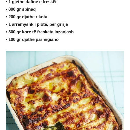
• 1 gjethe dafine e freskët
• 800 gr spinaq
• 200 gr djathë rikota
• 1 arrëmyshk i plotë, për grirje
• 300 gr kore të freskëta lazanjash
• 100 gr djathë parmigiano