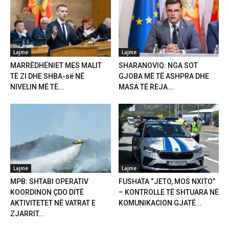
Lajme
Lajme
MARRËDHËNIET MES MALIT
SHARANOVIQ: NGA SOT
TË ZI DHE SHBA-së NË
GJOBA MË TË ASHPRA DHE
NIVELIN MË TË...
MASA TË REJA...
Lajme
Lajme
MPB: SHTABI OPERATIV
FUSHATA “JETO, MOS NXITO”
KOORDINON ÇDO DITË
– KONTROLLE TË SHTUARA NË
AKTIVITETET NË VATRAT E
KOMUNIKACION GJATË...
ZJARRIT...