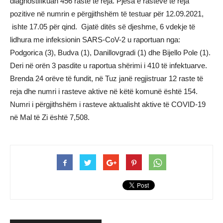
diagnostifikuan 456 raste të reja. Pjesa e rasteve të reja
pozitive në numrin e përgjithshëm të testuar për 12.09.2021,
ishte 17.05 për qind. Gjatë ditës së djeshme, 6 vdekje të
lidhura me infeksionin SARS-CoV-2 u raportuan nga:
Podgorica (3), Budva (1), Danillovgradi (1) dhe Bijello Pole (1).
Deri në orën 3 pasdite u raportua shërimi i 410 të infektuarve.
Brenda 24 orëve të fundit, në Tuz janë regjistruar 12 raste të
reja dhe numri i rasteve aktive në këtë komunë është 154.
Numri i përgjithshëm i rasteve aktualisht aktive të COVID-19
në Mal të Zi është 7,508.