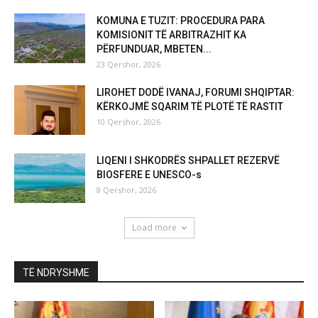
KOMUNA E TUZIT: PROCEDURA PARA
KOMISIONIT TË ARBITRAZHIT KA
PËRFUNDUAR, MBETEN...
23 Qershor, 2026
LIROHET DODË IVANAJ, FORUMI SHQIPTAR:
KËRKOJMË SQARIM TË PLOTË TË RASTIT
10 Qershor, 2026
LIQENI I SHKODRËS SHPALLET REZERVË
BIOSFERE E UNESCO-s
8 Qershor, 2026
Load more
TË NDRYSHME