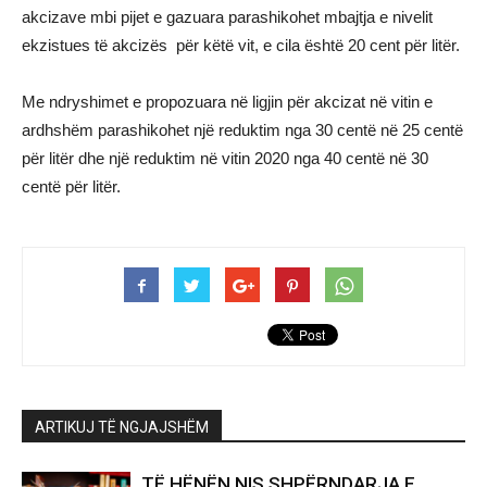
akcizave mbi pijet e gazuara parashikohet mbajtja e nivelit
ekzistues të akcizës për këtë vit, e cila është 20 cent për litër.
Me ndryshimet e propozuara në ligjin për akcizat në vitin e
ardhshëm parashikohet një reduktim nga 30 centë në 25 centë
për litër dhe një reduktim në vitin 2020 nga 40 centë në 30
centë për litër.
ARTIKUJ TË NGJAJSHËM
TË HËNËN NIS SHPËRNDARJA E