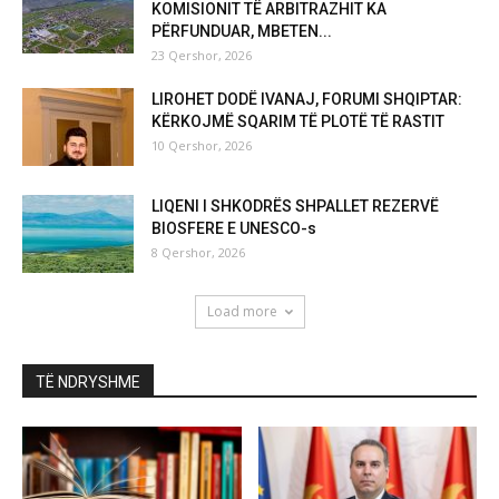
KOMISIONIT TË ARBITRAZHIT KA
PËRFUNDUAR, MBETEN...
23 Qershor, 2026
LIROHET DODË IVANAJ, FORUMI SHQIPTAR:
KËRKOJMË SQARIM TË PLOTË TË RASTIT
10 Qershor, 2026
LIQENI I SHKODRËS SHPALLET REZERVË
BIOSFERE E UNESCO-s
8 Qershor, 2026
Load more
TË NDRYSHME