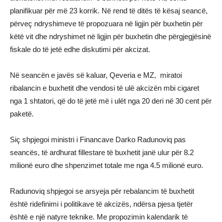
planifikuar për më 23 korrik. Në rend të ditës të kësaj seancë,
përveç ndryshimeve të propozuara në ligjin për buxhetin për
këtë vit dhe ndryshimet në ligjin për buxhetin dhe përgjegjësinë
fiskale do të jetë edhe diskutimi për akcizat.
Në seancën e javës së kaluar, Qeveria e MZ, miratoi
ribalancin e buxhetit dhe vendosi të ulë akcizën mbi cigaret
nga 1 shtatori, që do të jetë më i ulët nga 20 deri në 30 cent për
paketë.
Siç shpjegoi ministri i Financave Darko Radunoviq pas
seancës, të ardhurat fillestare të buxhetit janë ulur për 8.2
milionë euro dhe shpenzimet totale me nga 4.5 milionë euro.
Radunoviq shpjegoi se arsyeja për rebalancim të buxhetit
është ridefinimi i politikave të akcizës, ndërsa pjesa tjetër
është e një natyre teknike. Me propozimin kalendarik të