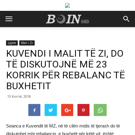
Lajme
Mali i Zi
KUVENDI I MALIT TË ZI, DO
TË DISKUTOJNË MË 23
KORRIK PËR REBALANC TË
BUXHETIT
13 Korrik, 2018
Seanca e Kuvendit të MZ, në të cilën midis të tjerash do të
diskutohet mbi rebalancin e buxhetit për këtë vit, është