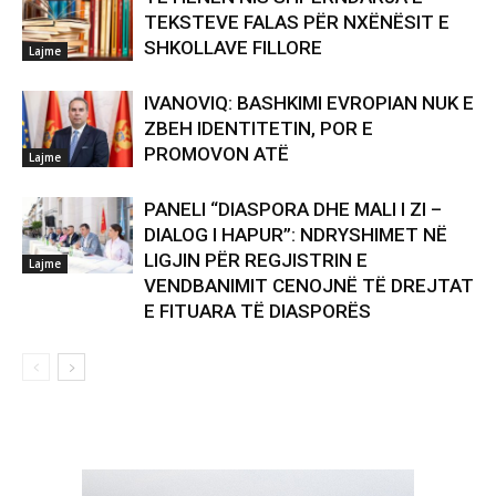
TEKSTEVE FALAS PËR NXËNËSIT E
SHKOLLAVE FILLORE
Lajme
IVANOVIQ: BASHKIMI EVROPIAN NUK E
ZBEH IDENTITETIN, POR E
PROMOVON ATË
Lajme
PANELI “DIASPORA DHE MALI I ZI –
DIALOG I HAPUR”: NDRYSHIMET NË
LIGJIN PËR REGJISTRIN E
Lajme
VENDBANIMIT CENOJNË TË DREJTAT
E FITUARA TË DIASPORËS