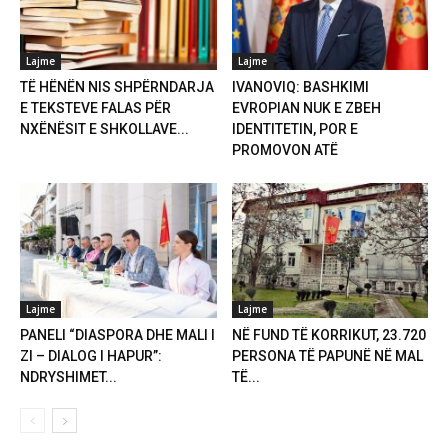
Lajme
Lajme
TË HËNËN NIS SHPËRNDARJA
IVANOVIQ: BASHKIMI
E TEKSTEVE FALAS PËR
EVROPIAN NUK E ZBEH
NXËNËSIT E SHKOLLAVE...
IDENTITETIN, POR E
PROMOVON ATË
Lajme
Lajme
PANELI “DIASPORA DHE MALI I
NË FUND TË KORRIKUT, 23.720
ZI – DIALOG I HAPUR”:
PERSONA TË PAPUNË NË MAL
NDRYSHIMET...
TË...