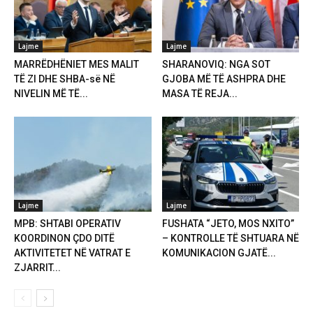
Lajme
Lajme
MARRËDHËNIET MES MALIT
SHARANOVIQ: NGA SOT
TË ZI DHE SHBA-së NË
GJOBA MË TË ASHPRA DHE
NIVELIN MË TË...
MASA TË REJA...
Lajme
Lajme
MPB: SHTABI OPERATIV
FUSHATA “JETO, MOS NXITO”
KOORDINON ÇDO DITË
– KONTROLLE TË SHTUARA NË
AKTIVITETET NË VATRAT E
KOMUNIKACION GJATË...
ZJARRIT...