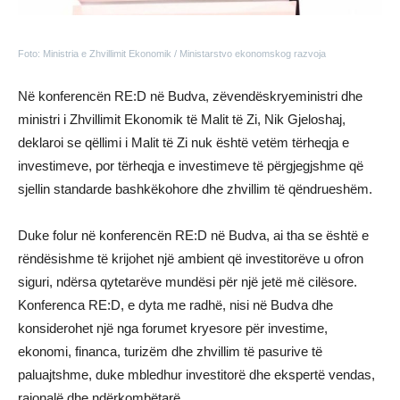
Foto: Ministria e Zhvillimit Ekonomik / Ministarstvo ekonomskog razvoja
Në konferencën RE:D në Budva, zëvendëskryeministri dhe
ministri i Zhvillimit Ekonomik të Malit të Zi, Nik Gjeloshaj,
deklaroi se qëllimi i Malit të Zi nuk është vetëm tërheqja e
investimeve, por tërheqja e investimeve të përgjegjshme që
sjellin standarde bashkëkohore dhe zhvillim të qëndrueshëm.
Duke folur në konferencën RE:D në Budva, ai tha se është e
rëndësishme të krijohet një ambient që investitorëve u ofron
siguri, ndërsa qytetarëve mundësi për një jetë më cilësore.
Konferenca RE:D, e dyta me radhë, nisi në Budva dhe
konsiderohet një nga forumet kryesore për investime,
ekonomi, financa, turizëm dhe zhvillim të pasurive të
paluajtshme, duke mbledhur investitorë dhe ekspertë vendas,
rajonalë dhe ndërkombëtarë.