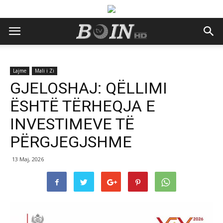
Lajme
Mali i Zi
GJELOSHAJ: QËLLIMI
ËSHTË TËRHEQJA E
INVESTIMEVE TË
PËRGJEGJSHME
13 Maj, 2026