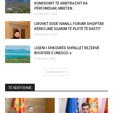
KOMISIONIT TË ARBITRAZHIT KA
PËRFUNDUAR, MBETEN...
23 Qershor, 2026
LIROHET DODË IVANAJ, FORUMI SHQIPTAR:
KËRKOJMË SQARIM TË PLOTË TË RASTIT
10 Qershor, 2026
LIQENI I SHKODRËS SHPALLET REZERVË
BIOSFERE E UNESCO-s
8 Qershor, 2026
Load more
TË NDRYSHME