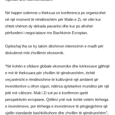
Në hapjen solemne u theksua se konferenca po organizohet
në një moment të rëndësishëm për Malin e Zi, në vitin kur
shteti shënon dy dekada pavarësi dhe kur po afrohet
përfundimi i negociatave me Bashkimin Evropian.
Gjeloshaj tha se ky takim dëshmon interesimin e madh për
diskutimet mbi zhvillimin ekonomik.
“Në kohën e sfidave globale ekonomike dhe kërkesave gjithnjë
e më të theksuara për zhvillim të qëndrueshëm, është
veçanërisht e rëndësishme të kultivojmë një ambient që
investitorëve u ofron siguri, ndërsa qytetarëve mundësi për një
jetë më cilësore. Mali i Zi sot po e konfirmon qartë
perspektivën evropiane. Qëllimi ynë nuk është vetëm tërheqja
e investimeve, por tërheqja e investimeve të përgjegjshme që
sjellin standarde bashkëkohore dhe zhvillim të qëndrueshëm”,