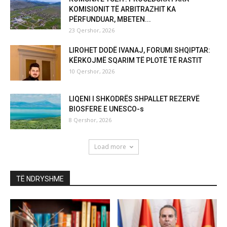
KOMISIONIT TË ARBITRAZHIT KA
PËRFUNDUAR, MBETEN...
23 Qershor, 2026
LIROHET DODË IVANAJ, FORUMI SHQIPTAR:
KËRKOJMË SQARIM TË PLOTË TË RASTIT
10 Qershor, 2026
LIQENI I SHKODRËS SHPALLET REZERVË
BIOSFERE E UNESCO-s
8 Qershor, 2026
Load more
TË NDRYSHME