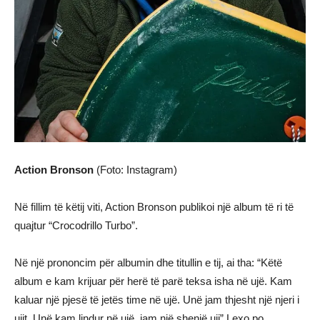
Action Bronson
(Foto: Instagram)
Në fillim të këtij viti, Action Bronson publikoi një album të ri të
quajtur “Crocodrillo Turbo”.
Në një prononcim për albumin dhe titullin e tij, ai tha: “Këtë
album e kam krijuar për herë të parë teksa isha në ujë. Kam
kaluar një pjesë të jetës time në ujë. Unë jam thjesht një njeri i
ujit. Unë kam lindur në ujë, jam një shenjë uji”.Lexo po