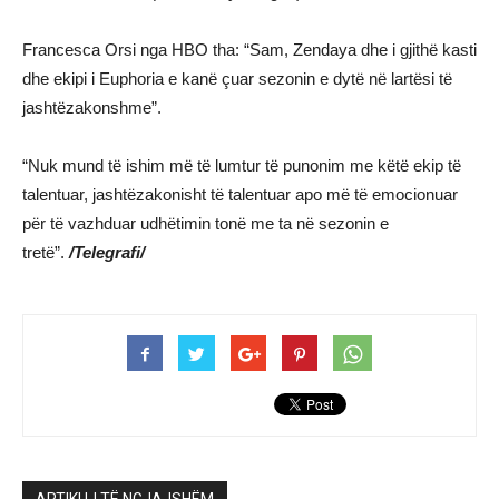
Francesca Orsi nga HBO tha: “Sam, Zendaya dhe i gjithë kasti
dhe ekipi i Euphoria e kanë çuar sezonin e dytë në lartësi të
jashtëzakonshme”.
“Nuk mund të ishim më të lumtur të punonim me këtë ekip të
talentuar, jashtëzakonisht të talentuar apo më të emocionuar
për të vazhduar udhëtimin tonë me ta në sezonin e
tretë”.
/Telegrafi/
ARTIKUJ TË NGJAJSHËM