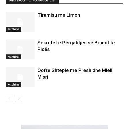
Tiramisu me Limon
Kuzhina
Sekretet e Përgatitjes së Brumit të
Picës
Kuzhina
Qofte Shtëpie me Presh dhe Miell
Misri
Kuzhina