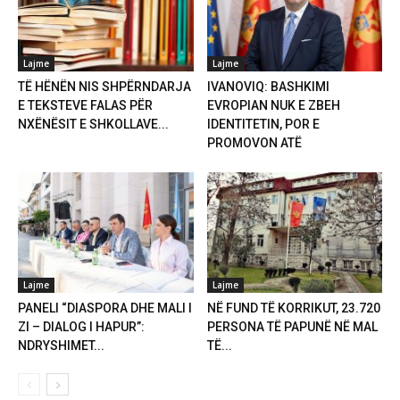
Lajme
Lajme
TË HËNËN NIS SHPËRNDARJA
IVANOVIQ: BASHKIMI
E TEKSTEVE FALAS PËR
EVROPIAN NUK E ZBEH
NXËNËSIT E SHKOLLAVE...
IDENTITETIN, POR E
PROMOVON ATË
Lajme
Lajme
PANELI “DIASPORA DHE MALI I
NË FUND TË KORRIKUT, 23.720
ZI – DIALOG I HAPUR”:
PERSONA TË PAPUNË NË MAL
NDRYSHIMET...
TË...