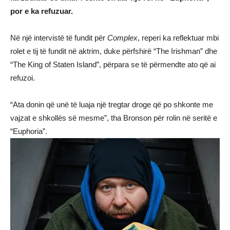
por e ka refuzuar.
Në një intervistë të fundit për
Complex
, reperi ka reflektuar mbi
rolet e tij të fundit në aktrim, duke përfshirë “The Irishman” dhe
“The King of Staten Island”, përpara se të përmendte ato që ai
refuzoi.
“Ata donin që unë të luaja një tregtar droge që po shkonte me
vajzat e shkollës së mesme”, tha Bronson për rolin në seritë e
“Euphoria”.