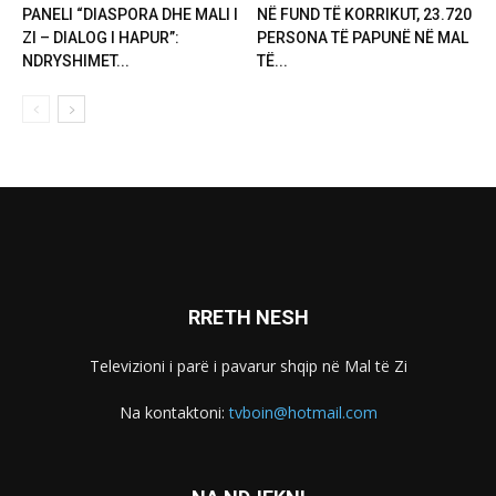
PANELI “DIASPORA DHE MALI I
NË FUND TË KORRIKUT, 23.720
ZI – DIALOG I HAPUR”:
PERSONA TË PAPUNË NË MAL
NDRYSHIMET...
TË...
RRETH NESH
Televizioni i parë i pavarur shqip në Mal të Zi
Na kontaktoni:
tvboin@hotmail.com