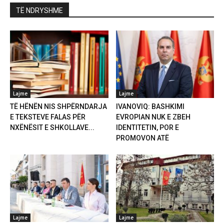
TË NDRYSHME
Lajme
Lajme
TË HËNËN NIS SHPËRNDARJA
IVANOVIQ: BASHKIMI
E TEKSTEVE FALAS PËR
EVROPIAN NUK E ZBEH
NXËNËSIT E SHKOLLAVE...
IDENTITETIN, POR E
PROMOVON ATË
Lajme
Lajme