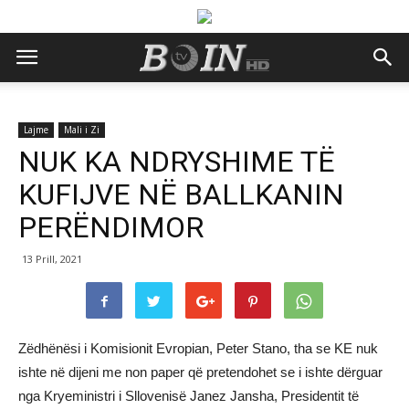
Lajme
Mali i Zi
NUK KA NDRYSHIME TË
KUFIJVE NË BALLKANIN
PERËNDIMOR
13 Prill, 2021
Zëdhënësi i Komisionit Evropian, Peter Stano, tha se KE nuk
ishte në dijeni me non paper që pretendohet se i ishte dërguar
nga Kryeministri i Sllovenisë Janez Jansha, Presidentit të