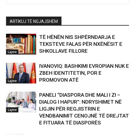
ARTIKUJ TË NGJAJSHËM
TË HËNËN NIS SHPËRNDARJA E
TEKSTEVE FALAS PËR NXËNËSIT E
SHKOLLAVE FILLORE
Lajme
IVANOVIQ: BASHKIMI EVROPIAN NUK E
ZBEH IDENTITETIN, POR E
PROMOVON ATË
Lajme
PANELI “DIASPORA DHE MALI I ZI –
DIALOG I HAPUR”: NDRYSHIMET NË
LIGJIN PËR REGJISTRIN E
Lajme
VENDBANIMIT CENOJNË TË DREJTAT
E FITUARA TË DIASPORËS