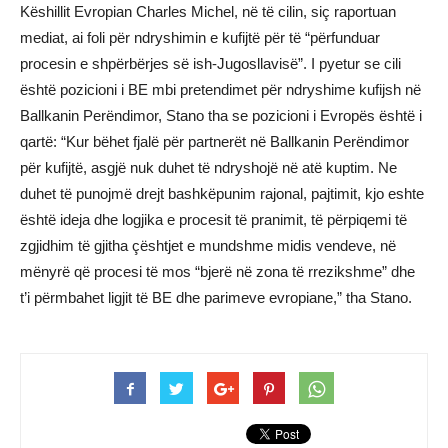
Këshillit Evropian Charles Michel, në të cilin, siç raportuan
mediat, ai foli për ndryshimin e kufijtë për të “përfunduar
procesin e shpërbërjes së ish-Jugosllavisë”. I pyetur se cili
është pozicioni i BE mbi pretendimet për ndryshime kufijsh në
Ballkanin Perëndimor, Stano tha se pozicioni i Evropës është i
qartë: “Kur bëhet fjalë për partnerët në Ballkanin Perëndimor
për kufijtë, asgjë nuk duhet të ndryshojë në atë kuptim. Ne
duhet të punojmë drejt bashkëpunim rajonal, pajtimit, kjo eshte
është ideja dhe logjika e procesit të pranimit, të përpiqemi të
zgjidhim të gjitha çështjet e mundshme midis vendeve, në
mënyrë që procesi të mos “bjerë në zona të rrezikshme” dhe
t’i përmbahet ligjit të BE dhe parimeve evropiane,” tha Stano.