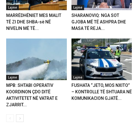
Lajme
Lajme
MARRËDHËNIET MES MALIT
SHARANOVIQ: NGA SOT
TË ZI DHE SHBA-së NË
GJOBA MË TË ASHPRA DHE
NIVELIN MË TË...
MASA TË REJA...
Lajme
Lajme
MPB: SHTABI OPERATIV
FUSHATA “JETO, MOS NXITO”
KOORDINON ÇDO DITË
– KONTROLLE TË SHTUARA NË
AKTIVITETET NË VATRAT E
KOMUNIKACION GJATË...
ZJARRIT...