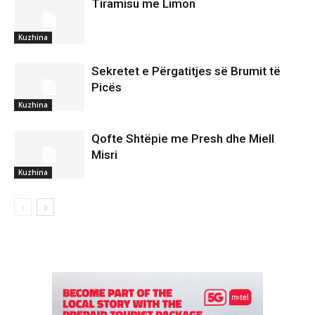
Tiramisu me Limon
Kuzhina
Sekretet e Përgatitjes së Brumit të
Picës
Kuzhina
Qofte Shtëpie me Presh dhe Miell
Misri
Kuzhina