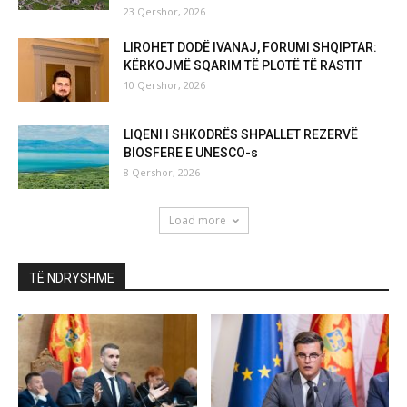
23 Qershor, 2026
LIROHET DODË IVANAJ, FORUMI SHQIPTAR:
KËRKOJMË SQARIM TË PLOTË TË RASTIT
10 Qershor, 2026
LIQENI I SHKODRËS SHPALLET REZERVË
BIOSFERE E UNESCO-s
8 Qershor, 2026
Load more
TË NDRYSHME