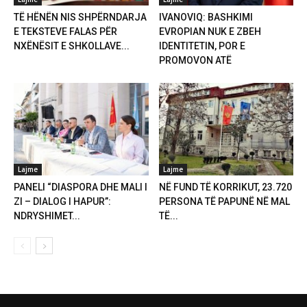
TË HËNËN NIS SHPËRNDARJA
IVANOVIQ: BASHKIMI
E TEKSTEVE FALAS PËR
EVROPIAN NUK E ZBEH
NXËNËSIT E SHKOLLAVE...
IDENTITETIN, POR E
PROMOVON ATË
Lajme
Lajme
PANELI “DIASPORA DHE MALI I
NË FUND TË KORRIKUT, 23.720
ZI – DIALOG I HAPUR”:
PERSONA TË PAPUNË NË MAL
NDRYSHIMET...
TË...