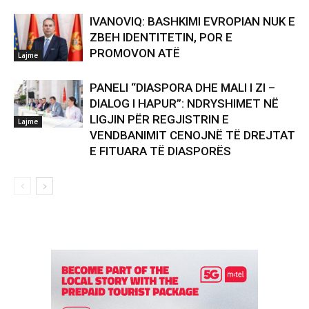
IVANOVIQ: BASHKIMI EVROPIAN NUK E
ZBEH IDENTITETIN, POR E
PROMOVON ATË
Lajme
PANELI “DIASPORA DHE MALI I ZI –
DIALOG I HAPUR”: NDRYSHIMET NË
LIGJIN PËR REGJISTRIN E
Lajme
VENDBANIMIT CENOJNË TË DREJTAT
E FITUARA TË DIASPORËS