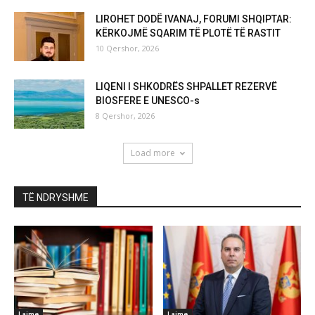
LIROHET DODË IVANAJ, FORUMI SHQIPTAR:
KËRKOJMË SQARIM TË PLOTË TË RASTIT
10 Qershor, 2026
LIQENI I SHKODRËS SHPALLET REZERVË
BIOSFERE E UNESCO-s
8 Qershor, 2026
Load more
TË NDRYSHME
Lajme
Lajme