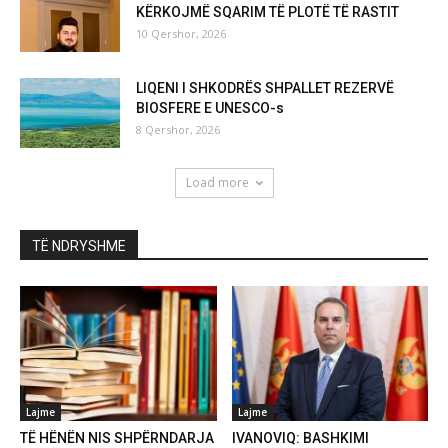
KËRKOJMË SQARIM TË PLOTË TË RASTIT
10 Qershor, 2026
LIQENI I SHKODRËS SHPALLET REZERVË
BIOSFERE E UNESCO-s
8 Qershor, 2026
Load more
TË NDRYSHME
Lajme
Lajme
TË HËNËN NIS SHPËRNDARJA
IVANOVIQ: BASHKIMI