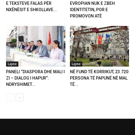
E TEKSTEVE FALAS PËR
EVROPIAN NUK E ZBEH
NXËNËSIT E SHKOLLAVE...
IDENTITETIN, POR E
PROMOVON ATË
Lajme
Lajme
PANELI “DIASPORA DHE MALI I
NË FUND TË KORRIKUT, 23.720
ZI – DIALOG I HAPUR”:
PERSONA TË PAPUNË NË MAL
NDRYSHIMET...
TË...