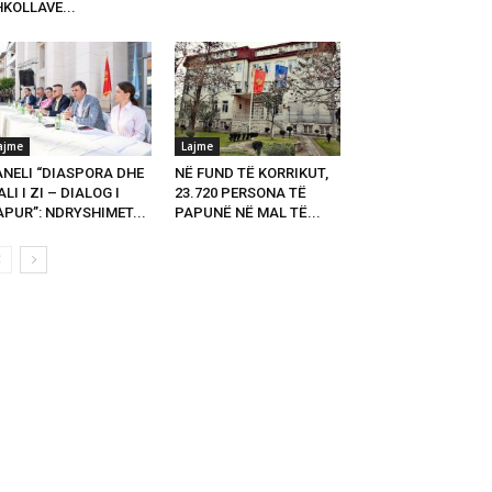
KOLLAVE...
ajme
Lajme
ANELI “DIASPORA DHE
NË FUND TË KORRIKUT,
LI I ZI – DIALOG I
23.720 PERSONA TË
PUR”: NDRYSHIMET...
PAPUNË NË MAL TË...