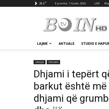
C
25.3
E premte, 7 Gusht, 2026
LIVE
Blo
Tv
Boin
LAJME
AKTUALE
STUDIO E HAPU
Lifestyle
Shëndeti
Dhjami i tepërt q
barkut është më 
dhjami që grumb