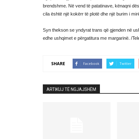
brendshme. Në vend të patatinave, kënaqni dës
cila është një kokërr të plotë dhe një burim i mirë
Syn thekson se yndyrat trans që gjenden në ush
edhe ushqimet e përgatitura me margarinë. /Tele
SHARE
Facebook
Twitter
ARTIKUJ TË NGJAJSHËM