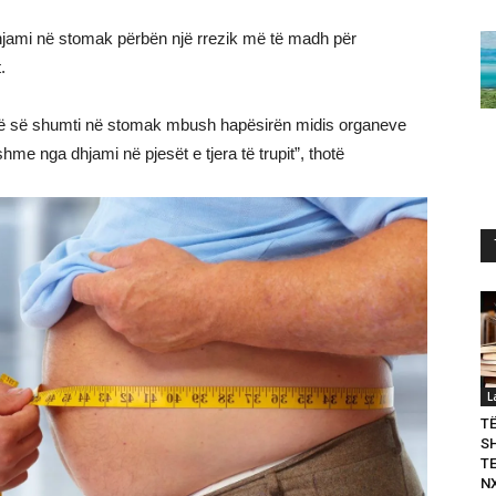
hjami në stomak përbën një rrezik më të madh për
.
 më së shumti në stomak mbush hapësirën midis organeve
me nga dhjami në pjesët e tjera të trupit”, thotë
L
T
S
T
N