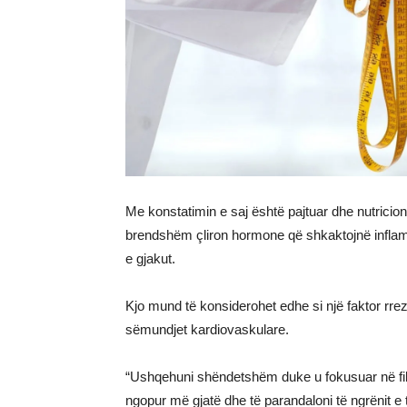
Me konstatimin e saj është pajtuar dhe nutricioni
brendshëm çliron hormone që shkaktojnë inflama
e gjakut.
Kjo mund të konsiderohet edhe si një faktor rre
sëmundjet kardiovaskulare.
“Ushqehuni shëndetshëm duke u fokusuar në fibr
ngopur më gjatë dhe të parandaloni të ngrënit e 