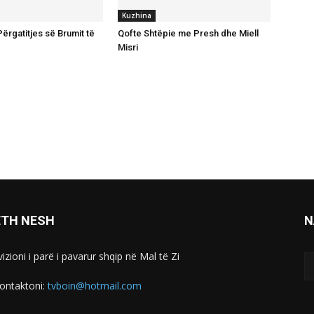
Kuzhina
ërgatitjes së Brumit të
Qofte Shtëpie me Presh dhe Miell
Misri
ETH NESH
N
izioni i parë i pavarur shqip në Mal të Zi
ontaktoni:
tvboin@hotmail.com