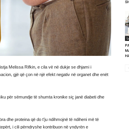
SH
L
P
MA
HA
stja Melissa Rifkin, e cila vë në dukje se dhjami i
cion, gjë që çon në një efekt negativ në organet dhe enët
ziku për sëmundje të shumta kronike siç janë diabeti dhe
a dhe proteina që do t’ju ndihmojnë të ndiheni më të
tepërt, i cili përndryshe kontribuon në yndyrën e