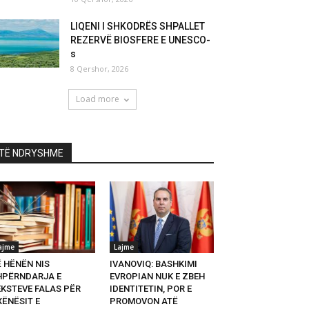
LIQENI I SHKODRËS SHPALLET
REZERVË BIOSFERE E UNESCO-
s
8 Qershor, 2026
Load more
TË NDRYSHME
ajme
Lajme
Ë HËNËN NIS
IVANOVIQ: BASHKIMI
HPËRNDARJA E
EVROPIAN NUK E ZBEH
EKSTEVE FALAS PËR
IDENTITETIN, POR E
XËNËSIT E
PROMOVON ATË