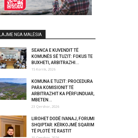
LAJME NGA MALËSIA
SEANCA E KUVENDIT TË
KOMUNËS SË TUZIT: FOKUS TE
BUXHETI, ARBITRAZHI...
15 Korrik, 2026
KOMUNA E TUZIT: PROCEDURA
PARA KOMISIONIT TË
ARBITRAZHIT KA PËRFUNDUAR,
MBETEN...
23 Qershor, 2026
LIROHET DODË IVANAJ, FORUMI
SHQIPTAR: KËRKOJMË SQARIM
TË PLOTË TË RASTIT
10 Qershor, 2026