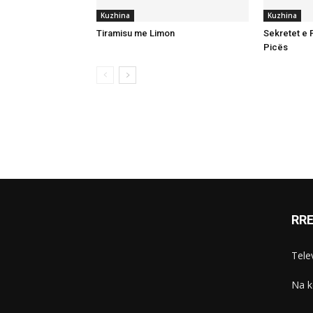
Kuzhina
Kuzhina
Tiramisu me Limon
Sekretet e P
Picës
RR
Telev
Na k