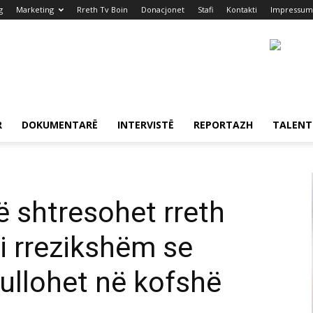
g
Marketing
Rreth Tv Boin
Donacjonet
Stafi
Kontakti
Impressum
R
DOKUMENTARË
INTERVISTË
REPORTAZH
TALENT
ë shtresohet rreth
i rrezikshëm se
ullohet në kofshë