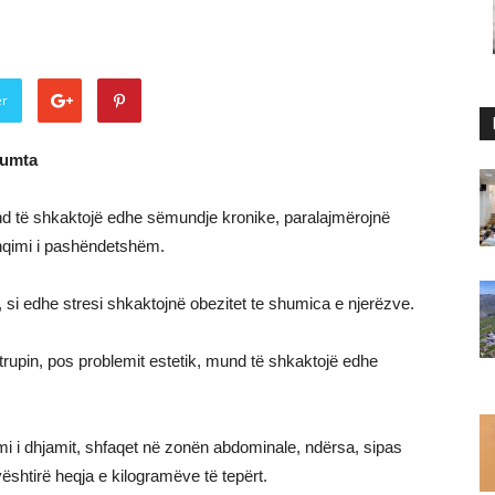
er
humta
nd të shkaktojë edhe sëmundje kronike, paralajmërojnë
hqimi i pashëndetshëm.
, si edhe stresi shkaktojnë obezitet te shumica e njerëzve.
trupin, pos problemit estetik, mund të shkaktojë edhe
mi i dhjamit, shfaqet në zonën abdominale, ndërsa, sipas
ështirë heqja e kilogramëve të tepërt.