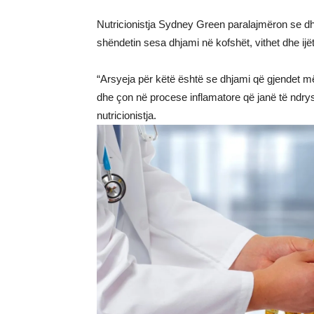
Nutricionistja Sydney Green paralajmëron se d
shëndetin sesa dhjami në kofshët, vithet dhe ijët
“Arsyeja për këtë është se dhjami që gjendet
dhe çon në procese inflamatore që janë të ndrysh
nutricionistja.