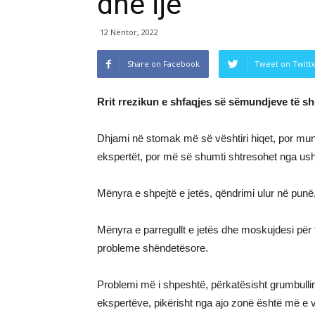
dhe ijë
12 Nëntor, 2022
Share on Facebook
Tweet on Twitt
Rrit rrezikun e shfaqjes së sëmundjeve të s
Dhjami në stomak më së vështiri hiqet, por mu
ekspertët, por më së shumti shtresohet nga us
Mënyra e shpejtë e jetës, qëndrimi ulur në punë
Mënyra e parregullt e jetës dhe moskujdesi për 
probleme shëndetësore.
Problemi më i shpeshtë, përkatësisht grumbulli
ekspertëve, pikërisht nga ajo zonë është më e v