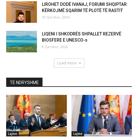
LIROHET DODË IVANAJ, FORUMI SHQIPTAR:
KËRKOJMË SQARIM TË PLOTË TË RASTIT
10 Qershor, 2026
LIQENI I SHKODRËS SHPALLET REZERVË
BIOSFERE E UNESCO-s
8 Qershor, 2026
Load more
TË NDRYSHME
Lajme
Lajme