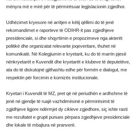
mënyra më e mirë për të përmirësuar legjislacionin zgjedhor.
Udhëzimet kryesore në arritjen e këtij qëllimi do të jenë
rekomandimet e raporteve të ODIHR-it pas zgjedhjeve
presidenciale, si dhe shqyrtimin e propozimeve nga akterët
politikë dhe organizatat relevante joqeveritare, thuhet në
komunikatë. Në Kolegjiumin e kryetarit, ku do të marrin pjesë
nënkryetarët e Kuvendit dhe kryetarët e klubeve të deputetëve,
ata do të diskutojnë gjithashtu edhe për formën e dialogut, me
respektin për forcimin e kornizës institucionale.
Kryetari i Kuvendit të MZ, pret që në periudhën e ardhshme të
jenë në gjendje të ruajë vazhdimësinë e përmirësimit të
zgjidhjeve ligjore ndërmjet dy cikleve zgjedhore, siç ishte rasti
me rezultatet e grupit punues përpara zgjedhjeve presidenciale
dhe lokale të mbajtura në pranverë.