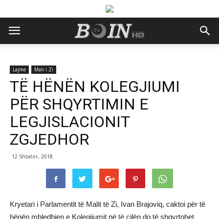
Lajme
Mali i Zi
TË HËNËN KOLEGJIUMI
PËR SHQYRTIMIN E
LEGJISLACIONIT
ZGJEDHOR
12 Shtator, 2018
Kryetari i Parlamentit të Malit të Zi, Ivan Brajoviq, caktoi për të
hënën mbledhjen e Kolegjiumit në të cilën do të shqyrtohet