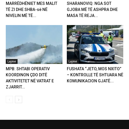
MARRËDHËNIET MES MALIT
SHARANOVIQ: NGA SOT
TË ZI DHE SHBA-së NË
GJOBA MË TË ASHPRA DHE
NIVELIN MË TË...
MASA TË REJA...
Lajme
Lajme
MPB: SHTABI OPERATIV
FUSHATA “JETO, MOS NXITO”
KOORDINON ÇDO DITË
– KONTROLLE TË SHTUARA NË
AKTIVITETET NË VATRAT E
KOMUNIKACION GJATË...
ZJARRIT...