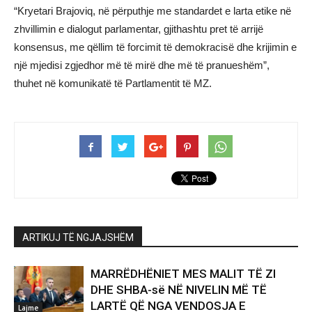
“Kryetari Brajoviq, në përputhje me standardet e larta etike në
zhvillimin e dialogut parlamentar, gjithashtu pret të arrijë
konsensus, me qëllim të forcimit të demokracisë dhe krijimin e
një mjedisi zgjedhor më të mirë dhe më të pranueshëm”,
thuhet në komunikatë të Partlamentit të MZ.
ARTIKUJ TË NGJAJSHËM
MARRËDHËNIET MES MALIT TË ZI
DHE SHBA-së NË NIVELIN MË TË
LARTË QË NGA VENDOSJA E
Lajme