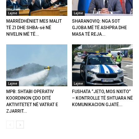
Lajme
Lajme
MARRËDHËNIET MES MALIT
SHARANOVIQ: NGA SOT
TË ZI DHE SHBA-së NË
GJOBA MË TË ASHPRA DHE
NIVELIN MË TË...
MASA TË REJA...
Lajme
Lajme
MPB: SHTABI OPERATIV
FUSHATA “JETO, MOS NXITO”
KOORDINON ÇDO DITË
– KONTROLLE TË SHTUARA NË
AKTIVITETET NË VATRAT E
KOMUNIKACION GJATË...
ZJARRIT...