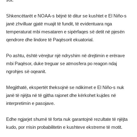
Shkencëtarët e NOAA-s bëjnë të ditur se kushtet e El Niño-s
janë zhvilluar gjatë muajit të fundit, të evidentuara nga
temperaturat mbi mesataren e sipërfaqes së detit në pjesën
qendrore dhe lindore të Paqësorit ekuatorial.
Po ashtu, është vërejtur një ndryshim në drejtimin e erërave
mbi Paqësor, duke treguar se atmosfera po reagon ndaj
ngrohjes së oqeanit.
Megjithatë, ekspertët theksojnë se ndikimet e El Niño-s nuk
janë të njëjta në të gjitha rajonet dhe kërkohet kujdes në
interpretimin e pasojave.
Edhe ngjarjet shumë të forta nuk garantojnë rezultate të njëjta
kudo, por rrisin probabilitetin e kushteve ekstreme të motit.