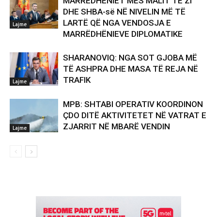
MARRËDHËNIET MES MALIT TË ZI
DHE SHBA-së NË NIVELIN MË TË
LARTË QË NGA VENDOSJA E
Lajme
MARRËDHËNIEVE DIPLOMATIKE
SHARANOVIQ: NGA SOT GJOBA MË
TË ASHPRA DHE MASA TË REJA NË
TRAFIK
Lajme
MPB: SHTABI OPERATIV KOORDINON
ÇDO DITË AKTIVITETET NË VATRAT E
ZJARRIT NË MBARË VENDIN
Lajme