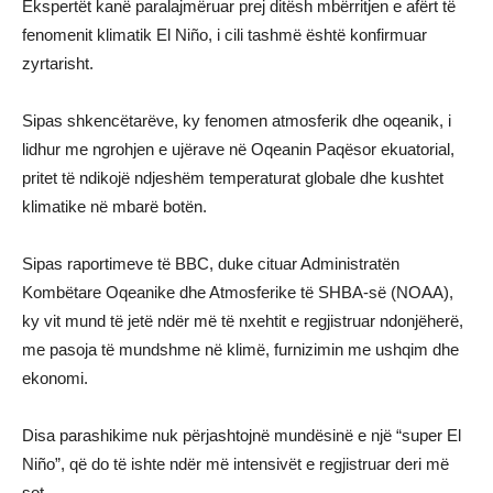
Ekspertët kanë paralajmëruar prej ditësh mbërritjen e afërt të
fenomenit klimatik El Niño, i cili tashmë është konfirmuar
zyrtarisht.
Sipas shkencëtarëve, ky fenomen atmosferik dhe oqeanik, i
lidhur me ngrohjen e ujërave në Oqeanin Paqësor ekuatorial,
pritet të ndikojë ndjeshëm temperaturat globale dhe kushtet
klimatike në mbarë botën.
Sipas raportimeve të BBC, duke cituar Administratën
Kombëtare Oqeanike dhe Atmosferike të SHBA-së (NOAA),
ky vit mund të jetë ndër më të nxehtit e regjistruar ndonjëherë,
me pasoja të mundshme në klimë, furnizimin me ushqim dhe
ekonomi.
Disa parashikime nuk përjashtojnë mundësinë e një “super El
Niño”, që do të ishte ndër më intensivët e regjistruar deri më
sot.