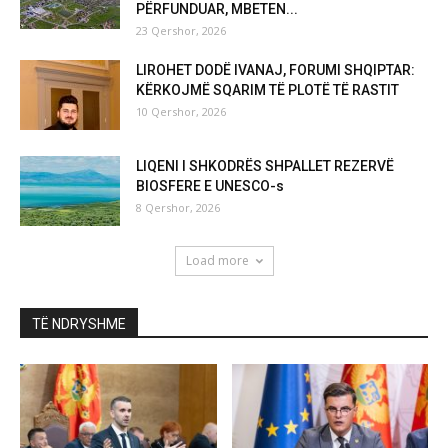
PËRFUNDUAR, MBETEN...
23 Qershor, 2026
LIROHET DODË IVANAJ, FORUMI SHQIPTAR:
KËRKOJMË SQARIM TË PLOTË TË RASTIT
10 Qershor, 2026
LIQENI I SHKODRËS SHPALLET REZERVË
BIOSFERE E UNESCO-s
8 Qershor, 2026
Load more
TË NDRYSHME