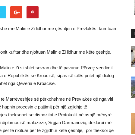
er
he me Malin e Zi lidhur me çështjen e Prevlakës, kumtuan
it kufitar dhe njoftuan Malin e Zi lidhur me këtë çështje.
Malin e Zi si shtet sovran dhe të pavarur. Përveç vendimit
a e Republikës së Kroacisë, sipas së cilës pritet një dialog
tohet nga Qeveria e Kroacisë.
zë të Marrëveshjes së përkohshme në Prevlakës që nga viti
hapnin procesin e pajtimit për një zgjidhje të
s theksohet se dispozitat e Protokollit në asnjë mënyrë
 i diplomacisë malazeze, Srgjan Darmanoviq, deklaroi më
 për të nxituar për të zgjidhur këtë çështje, por theksoi që