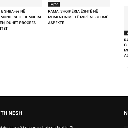
Lajme
E SHBA-së NË
RAMA: SHQIPËRIA ËSHTË NË
: MUNDËSI TË HUMBURA
MOMENTIN MË TË MIRË NË SHUMË
ËN, DUHET PROGRES
ASPEKTE
ITET
L
R
Ë
M
A
ETH NESH
N
izioni i parë i pavarur shqip në Mal të Zi