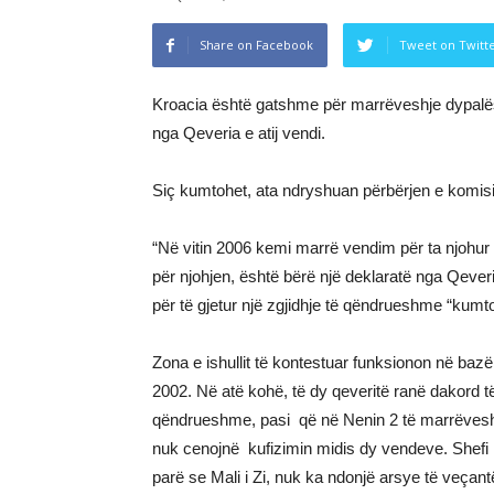
Share on Facebook
Tweet on Twitt
Kroacia është gatshme për marrëveshje dypalës
nga Qeveria e atij vendi.
Siç kumtohet, ata ndryshuan përbërjen e komision
“Në vitin 2006 kemi marrë vendim për ta njohur 
për njohjen, është bërë një deklaratë nga Qeveri
për të gjetur një zgjidhje të qëndrueshme “kum
Zona e ishullit të kontestuar funksionon në ba
2002. Në atë kohë, të dy qeveritë ranë dakord të 
qëndrueshme, pasi që në Nenin 2 të marrëveshje
nuk cenojnë kufizimin midis dy vendeve. Shefi
parë se Mali i Zi, nuk ka ndonjë arsye të veçantë