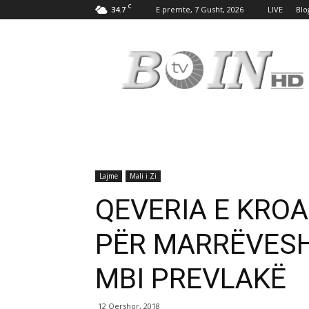
C
34.7
E premte, 7 Gusht, 2026
LIVE
Blo
Tv
Boin
Lajme
Mali i Zi
QEVERIA E KRO
PËR MARRËVESH
MBI PREVLAKË
12 Qershor, 2018