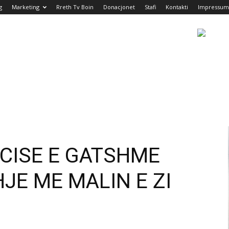
g
Marketing
Rreth Tv Boin
Donacjonet
Stafi
Kontakti
Impressum
ACISE E GATSHME
JE ME MALIN E ZI