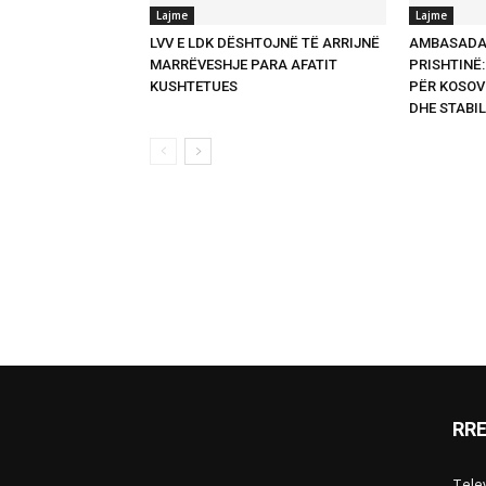
Lajme
Lajme
LVV E LDK DËSHTOJNË TË ARRIJNË
AMBASADA 
MARRËVESHJE PARA AFATIT
PRISHTINË
KUSHTETUES
PËR KOSOV
DHE STABIL
RR
Telev