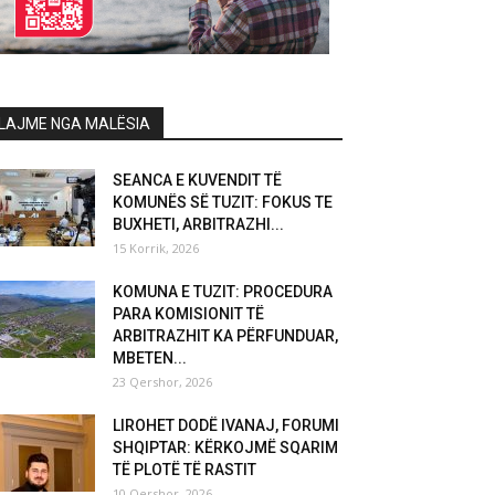
LAJME NGA MALËSIA
SEANCA E KUVENDIT TË
KOMUNËS SË TUZIT: FOKUS TE
BUXHETI, ARBITRAZHI...
15 Korrik, 2026
KOMUNA E TUZIT: PROCEDURA
PARA KOMISIONIT TË
ARBITRAZHIT KA PËRFUNDUAR,
MBETEN...
23 Qershor, 2026
LIROHET DODË IVANAJ, FORUMI
SHQIPTAR: KËRKOJMË SQARIM
TË PLOTË TË RASTIT
10 Qershor, 2026