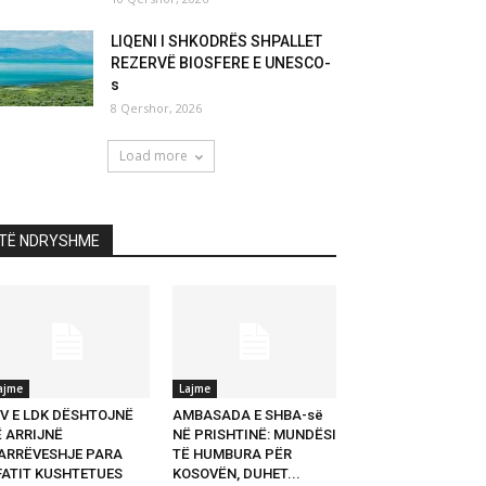
LIQENI I SHKODRËS SHPALLET
REZERVË BIOSFERE E UNESCO-
s
8 Qershor, 2026
Load more
TË NDRYSHME
ajme
Lajme
VV E LDK DËSHTOJNË
AMBASADA E SHBA-së
Ë ARRIJNË
NË PRISHTINË: MUNDËSI
ARRËVESHJE PARA
TË HUMBURA PËR
FATIT KUSHTETUES
KOSOVËN, DUHET...