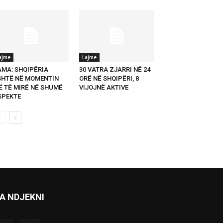
ajme
Lajme
AMA: SHQIPËRIA
30 VATRA ZJARRI NË 24
SHTË NË MOMENTIN
ORË NË SHQIPËRI, 8
Ë TË MIRË NË SHUMË
VIJOJNË AKTIVE
SPEKTE
A NDJEKNI