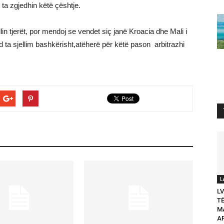
t ta zgjedhin këtë çështje.
llin tjerët, por mendoj se vendet siç janë Kroacia dhe Mali i
ta sjellim bashkërisht,atëherë për këtë pason arbitrazhi
L
L
T
M
A