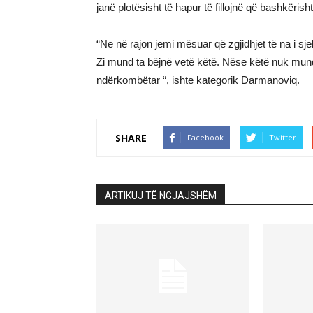
janë plotësisht të hapur të fillojnë që bashkërish
“Ne në rajon jemi mësuar që zgjidhjet të na i sje
Zi mund ta bëjnë vetë këtë. Nëse këtë nuk mund 
ndërkombëtar “, ishte kategorik Darmanoviq.
SHARE
Facebook
Twitter
ARTIKUJ TË NGJAJSHËM