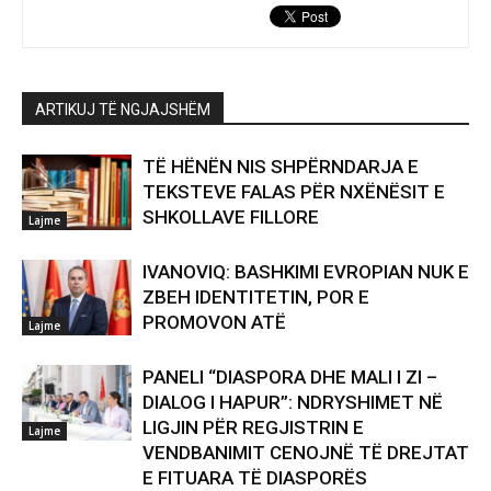
ARTIKUJ TË NGJAJSHËM
TË HËNËN NIS SHPËRNDARJA E
TEKSTEVE FALAS PËR NXËNËSIT E
SHKOLLAVE FILLORE
Lajme
IVANOVIQ: BASHKIMI EVROPIAN NUK E
ZBEH IDENTITETIN, POR E
PROMOVON ATË
Lajme
PANELI “DIASPORA DHE MALI I ZI –
DIALOG I HAPUR”: NDRYSHIMET NË
LIGJIN PËR REGJISTRIN E
Lajme
VENDBANIMIT CENOJNË TË DREJTAT
E FITUARA TË DIASPORËS