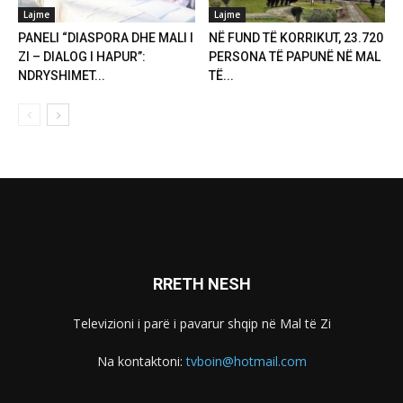
Lajme
Lajme
PANELI “DIASPORA DHE MALI I
NË FUND TË KORRIKUT, 23.720
ZI – DIALOG I HAPUR”:
PERSONA TË PAPUNË NË MAL
NDRYSHIMET...
TË...
RRETH NESH
Televizioni i parë i pavarur shqip në Mal të Zi
Na kontaktoni:
tvboin@hotmail.com