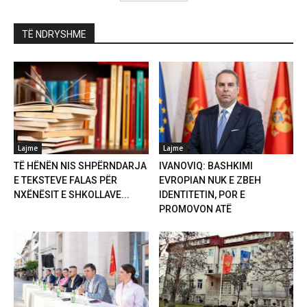
TË NDRYSHME
Lajme
Lajme
TË HËNËN NIS SHPËRNDARJA
IVANOVIQ: BASHKIMI
E TEKSTEVE FALAS PËR
EVROPIAN NUK E ZBEH
NXËNËSIT E SHKOLLAVE...
IDENTITETIN, POR E
PROMOVON ATË