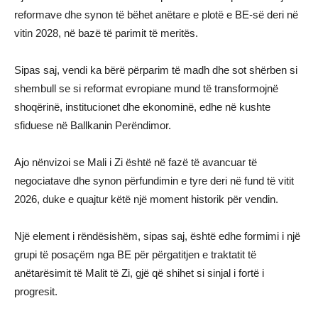
reformave dhe synon të bëhet anëtare e plotë e BE-së deri në
vitin 2028, në bazë të parimit të meritës.
Sipas saj, vendi ka bërë përparim të madh dhe sot shërben si
shembull se si reformat evropiane mund të transformojnë
shoqërinë, institucionet dhe ekonominë, edhe në kushte
sfiduese në Ballkanin Perëndimor.
Ajo nënvizoi se Mali i Zi është në fazë të avancuar të
negociatave dhe synon përfundimin e tyre deri në fund të vitit
2026, duke e quajtur këtë një moment historik për vendin.
Një element i rëndësishëm, sipas saj, është edhe formimi i një
grupi të posaçëm nga BE për përgatitjen e traktatit të
anëtarësimit të Malit të Zi, gjë që shihet si sinjal i fortë i
progresit.