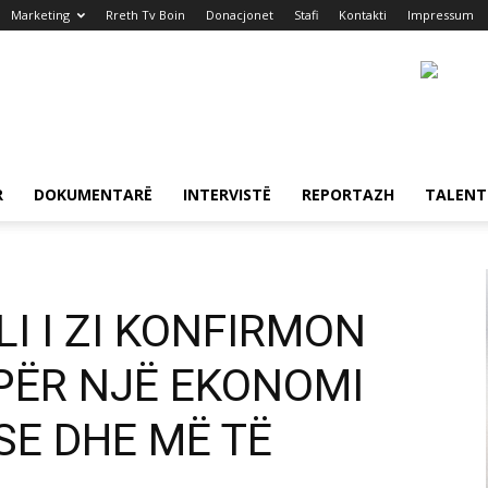
Marketing
Rreth Tv Boin
Donacjonet
Stafi
Kontakti
Impressum
R
DOKUMENTARË
INTERVISTË
REPORTAZH
TALENT
I I ZI KONFIRMON
PËR NJË EKONOMI
E DHE MË TË