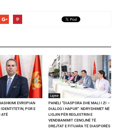
Lajme
 BASHKIMI EVROPIAN
PANELI “DIASPORA DHE MALI I ZI –
 IDENTITETIN, POR E
DIALOG I HAPUR”: NDRYSHIMET NË
 ATË
LIGJIN PËR REGJISTRIN E
VENDBANIMIT CENOJNË TË
DREJTAT E FITUARA TË DIASPORËS