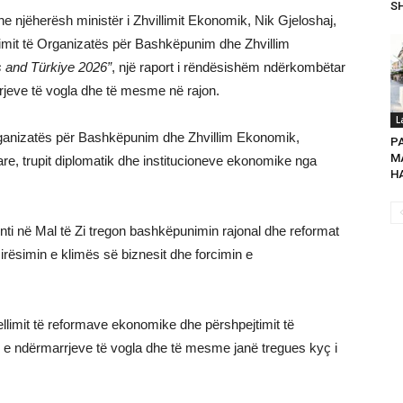
SH
 njëherësh ministër i Zhvillimit Ekonomik, Nik Gjeloshaj,
kimit të Organizatës për Bashkëpunim dhe Zhvillim
 and Türkiye 2026”
, një raport i rëndësishëm ndërkombëtar
rjeve të vogla dhe të mesme në rajon.
L
rganizatës për Bashkëpunim dhe Zhvillim Ekonomik,
P
MA
re, trupit diplomatik dhe institucioneve ekonomike nga
HA
enti në Mal të Zi tregon bashkëpunimin rajonal dhe reformat
ësimin e klimës së biznesit dhe forcimin e
hellimit të reformave ekonomike dhe përshpejtimit të
min e ndërmarrjeve të vogla dhe të mesme janë tregues kyç i