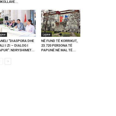
KOLLAVE...
ajme
Lajme
ANELI “DIASPORA DHE
NË FUND TË KORRIKUT,
LI I ZI – DIALOG I
23.720 PERSONA TË
PUR”: NDRYSHIMET...
PAPUNË NË MAL TË...