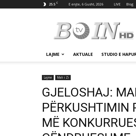
C
25.5
E enjte, 6 Gusht, 2026
LIVE
Blog
Tv
Boin
LAJME
AKTUALE
STUDIO E HAPU
Lajme
Mali i Zi
GJELOSHAJ: MAL
PËRKUSHTIMIN 
MË KONKURRUES