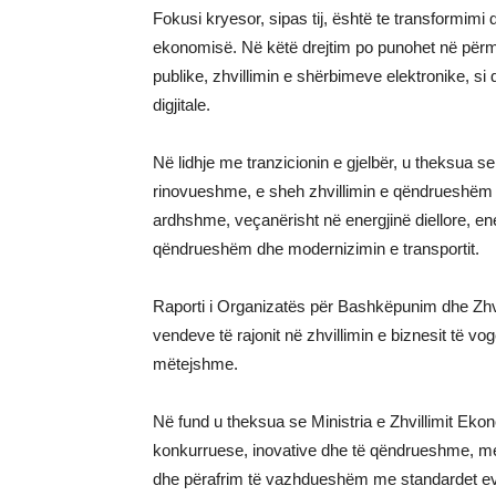
Fokusi kryesor, sipas tij, është te transformimi d
ekonomisë. Në këtë drejtim po punohet në përmirë
publike, zhvillimin e shërbimeve elektronike, si d
digjitale.
Në lidhje me tranzicionin e gjelbër, u theksua se 
rinovueshme, e sheh zhvillimin e qëndrueshëm 
ardhshme, veçanërisht në energjinë diellore, ener
qëndrueshëm dhe modernizimin e transportit.
Raporti i Organizatës për Bashkëpunim dhe Zhvi
vendeve të rajonit në zhvillimin e biznesit të v
mëtejshme.
Në fund u theksua se Ministria e Zhvillimit Ek
konkurruese, inovative dhe të qëndrueshme, me
dhe përafrim të vazhdueshëm me standardet ev