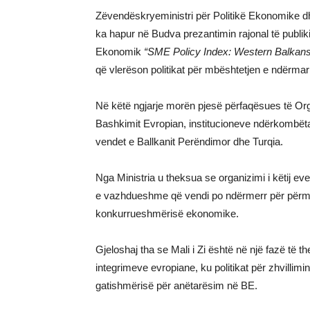
Zëvendëskryeministri për Politikë Ekonomike dhe
ka hapur në Budva prezantimin rajonal të publi
Ekonomik
“SME Policy Index: Western Balkans
që vlerëson politikat për mbështetjen e ndërmar
Në këtë ngjarje morën pjesë përfaqësues të O
Bashkimit Evropian, institucioneve ndërkombëta
vendet e Ballkanit Perëndimor dhe Turqia.
Nga Ministria u theksua se organizimi i këtij ev
e vazhdueshme që vendi po ndërmerr për përmir
konkurrueshmërisë ekonomike.
Gjeloshaj tha se Mali i Zi është në një fazë të t
integrimeve evropiane, ku politikat për zhvilli
gatishmërisë për anëtarësim në BE.