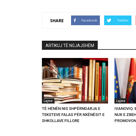
SHARE
Facebook
Twitter
ARTIKUJ TË NGJAJSHËM
Lajme
Lajme
TË HËNËN NIS SHPËRNDARJA E
IVANOVIQ:
TEKSTEVE FALAS PËR NXËNËSIT E
NUK E ZBEH
SHKOLLAVE FILLORE
PROMOVON