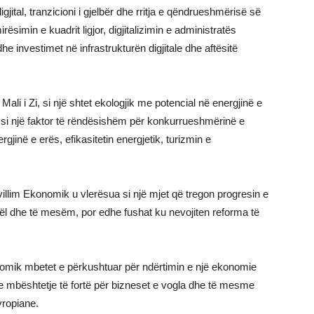
igjital, tranzicioni i gjelbër dhe rritja e qëndrueshmërisë së
simin e kuadrit ligjor, digjitalizimin e administratës
he investimet në infrastrukturën digjitale dhe aftësitë
Mali i Zi, si një shtet ekologjik me potencial në energjinë e
si një faktor të rëndësishëm për konkurrueshmërinë e
gjinë e erës, efikasitetin energjetik, turizmin e
llim Ekonomik u vlerësua si një mjet që tregon progresin e
ogël dhe të mesëm, por edhe fushat ku nevojiten reforma të
onomik mbetet e përkushtuar për ndërtimin e një ekonomie
 mbështetje të fortë për bizneset e vogla dhe të mesme
ropiane.