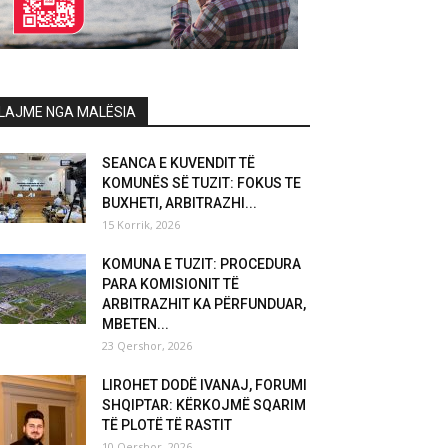
LAJME NGA MALËSIA
SEANCA E KUVENDIT TË
KOMUNËS SË TUZIT: FOKUS TE
BUXHETI, ARBITRAZHI...
15 Korrik, 2026
KOMUNA E TUZIT: PROCEDURA
PARA KOMISIONIT TË
ARBITRAZHIT KA PËRFUNDUAR,
MBETEN...
23 Qershor, 2026
LIROHET DODË IVANAJ, FORUMI
SHQIPTAR: KËRKOJMË SQARIM
TË PLOTË TË RASTIT
10 Qershor, 2026