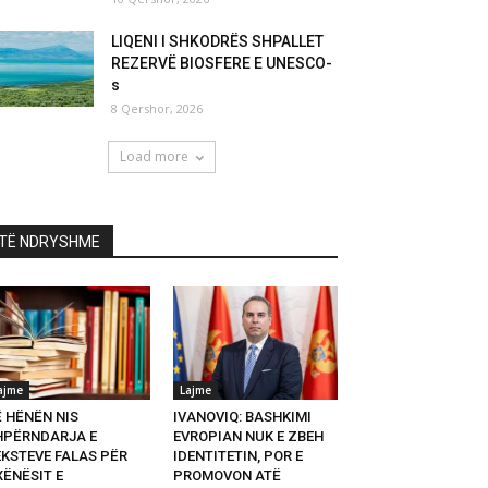
LIQENI I SHKODRËS SHPALLET
REZERVË BIOSFERE E UNESCO-
s
8 Qershor, 2026
Load more
TË NDRYSHME
ajme
Lajme
Ë HËNËN NIS
IVANOVIQ: BASHKIMI
HPËRNDARJA E
EVROPIAN NUK E ZBEH
EKSTEVE FALAS PËR
IDENTITETIN, POR E
XËNËSIT E
PROMOVON ATË