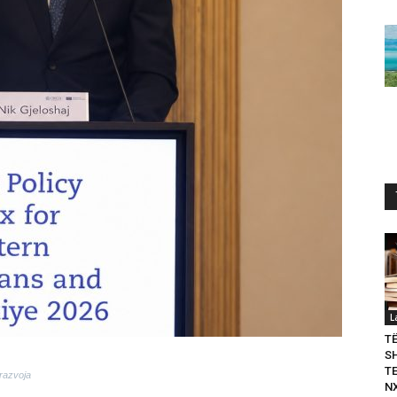
L
T
S
T
 razvoja
N