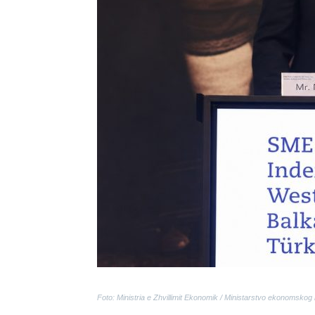
Foto: Ministria e Zhvillimit Ekonomik / Ministarstvo ekonomskog