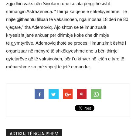
zgjedhin vaksinën Sinofarm dhe se ata përgjithësisht
shmangin AstraZeneca. “Thirrja ka qenë e shkëlqyeshme. Të
rinjtë gjithashtu filluan të vaksinohen, nga mosha 18 deri në 80
vjeçare,” tha Ademoviq. Ajo shton se të imunizuarit
kryesisht janë ankuar për dhimbje koke dhe dhimbje
të gjymtyrëve. Ademoviq thotë se procesi i imunizimit është i
organizuar në mënyrë të shkëlqyeshme dhe u bëri thirrje
qytetarëve që të vaksinohen, për t’u kthyer në jetën e tyre të
mëparshme sa më shpejt të jetë e mundur.
ARTIKUJ TË NGJAJSHËM