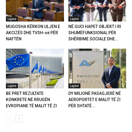
Lajme
Lajme
MUGOSHA KËRKON ULJEN E
NË GUCI HAPET OBJEKT I RI
AKCIZËS DHE TVSH-së PËR
SHUMËFUNKSIONAL PËR
NAFTËN
SHËRBIME SOCIALE DHE...
Lajme
Lajme
BE PRET REZULTATE
DY MILIONË PASAGJERË NË
KONKRETE NË RRUGËN
AEROPORTET E MALIT TË ZI
EVROPIANE TË MALIT TË ZI
PËR SHTATË...