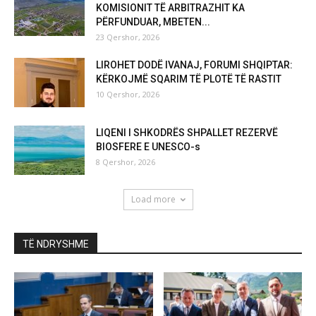
KOMISIONIT TË ARBITRAZHIT KA
PËRFUNDUAR, MBETEN...
23 Qershor, 2026
LIROHET DODË IVANAJ, FORUMI SHQIPTAR:
KËRKOJMË SQARIM TË PLOTË TË RASTIT
10 Qershor, 2026
LIQENI I SHKODRËS SHPALLET REZERVË
BIOSFERE E UNESCO-s
8 Qershor, 2026
Load more
TË NDRYSHME