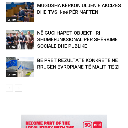
MUGOSHA KËRKON ULJEN E AKCIZËS
DHE TVSH-së PËR NAFTËN
Lajme
NË GUCI HAPET OBJEKT I RI
SHUMËFUNKSIONAL PËR SHËRBIME
SOCIALE DHE PUBLIKE
Lajme
BE PRET REZULTATE KONKRETE NË
RRUGËN EVROPIANE TË MALIT TË ZI
Lajme