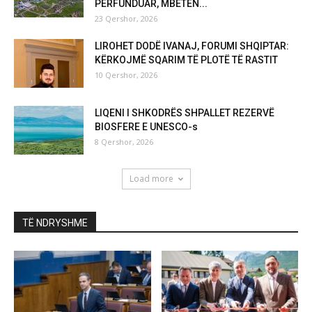
PËRFUNDUAR, MBETEN...
23 Qershor, 2026
LIROHET DODË IVANAJ, FORUMI SHQIPTAR:
KËRKOJMË SQARIM TË PLOTË TË RASTIT
10 Qershor, 2026
LIQENI I SHKODRËS SHPALLET REZERVË
BIOSFERE E UNESCO-s
8 Qershor, 2026
Load more
TË NDRYSHME