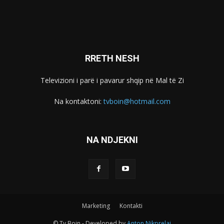
RRETH NESH
Televizioni i parë i pavarur shqip në Mal të Zi
Na kontaktoni:
tvboin@hotmail.com
NA NDJEKNI
Marketing
Kontakti
© Tv Boin - Developed by
Anton Nikprelaj