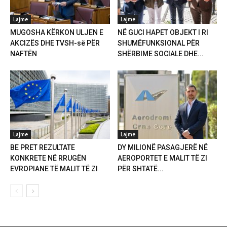
Lajme
Lajme
MUGOSHA KËRKON ULJEN E
NË GUCI HAPET OBJEKT I RI
AKCIZËS DHE TVSH-së PËR
SHUMËFUNKSIONAL PËR
NAFTËN
SHËRBIME SOCIALE DHE...
Lajme
Lajme
BE PRET REZULTATE
DY MILIONË PASAGJERË NË
KONKRETE NË RRUGËN
AEROPORTET E MALIT TË ZI
EVROPIANE TË MALIT TË ZI
PËR SHTATË...