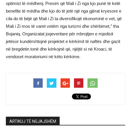
optimist të mëdhenj. Presim që Mali i Zi nga kjo punë të ketë
benefite të mëdha dhe kjo do të jetë një nga gjërat kryesore e
cila do të bëjë që Mali i Zi ta diversifikojë ekonominë e vet, që
Mali i Zi mos të varet vetëm nga turizmi dhe shërbimet,” tha
Bojaniq. Organizatat joqeveritare për mbrojtjen e mjedisit
jetësor kundërshtojnë projektet e kërkimit të naftës dhe gazit
në bregdetin tonë dhe kërkojnë që, njëjtë si në Kroaci, të
vendoset moratoriumi në këto kërkime.
ARTIKUJ TË NGJAJSHËM