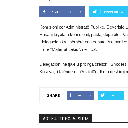
Share on Facebook
Tweet on Twitt
Komisioni për Administratë Publike, Qeverisje L
Hasani kryetar i komisionit, pastaj deputetët,
delegacion ky i përbërë nga deputetët e partiv
fillore “Mahmut Lekiq”, në TUZ.
Delegacioni në fjalë u prit nga drejtori i Shko
Kosova, i falënderoi për vizitën dhe u dëshiroj 
SHARE
Facebook
Twitter
ARTIKUJ TË NGJAJSHËM