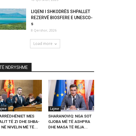
LIQENI I SHKODRËS SHPALLET
REZERVË BIOSFERE E UNESCO-
s
8 Qershor, 2026
Load more
TË NDRYSHME
ajme
Lajme
ARRËDHËNIET MES
SHARANOVIQ: NGA SOT
LIT TË ZI DHE SHBA-
GJOBA MË TË ASHPRA
 NË NIVELIN MË TË...
DHE MASA TË REJA...