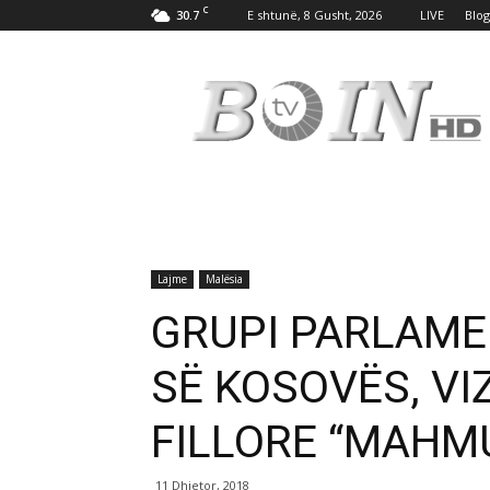
C
30.7
E shtunë, 8 Gusht, 2026
LIVE
Blog
Tv
Boin
Lajme
Malësia
GRUPI PARLAME
SË KOSOVËS, VI
FILLORE “MAHMU
11 Dhjetor, 2018