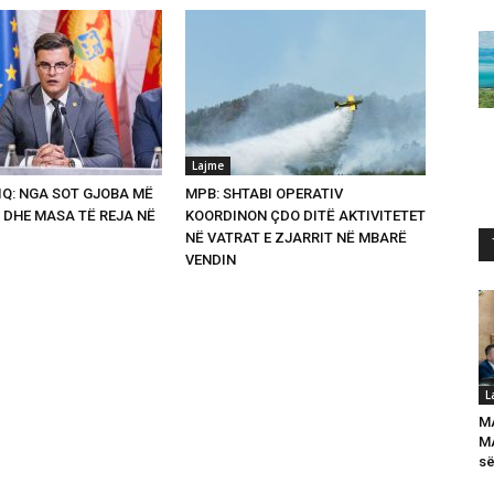
Lajme
Q: NGA SOT GJOBA MË
MPB: SHTABI OPERATIV
 DHE MASA TË REJA NË
KOORDINON ÇDO DITË AKTIVITETET
NË VATRAT E ZJARRIT NË MBARË
VENDIN
L
M
MA
së