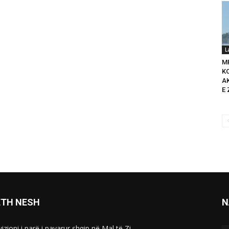
L
M
K
A
E 
ETH NESH
N
izioni i parë i pavarur shqip në Mal të Zi