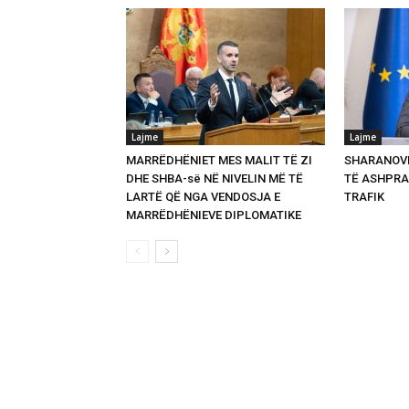
Lajme
Lajme
MARRËDHËNIET MES MALIT TË ZI
SHARANOVI
DHE SHBA-së NË NIVELIN MË TË
TË ASHPRA
LARTË QË NGA VENDOSJA E
TRAFIK
MARRËDHËNIEVE DIPLOMATIKE