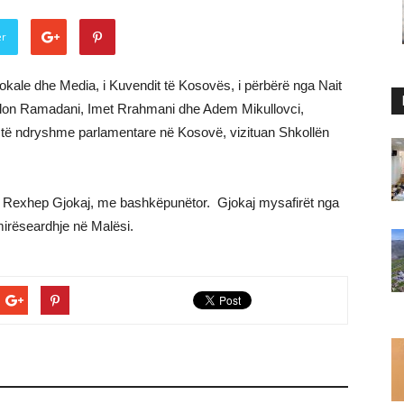
er
okale dhe Media, i Kuvendit të Kosovës, i përbërë nga Nait
 Valon Ramadani, Imet Rrahmani dhe Adem Mikullovci,
e të ndryshme parlamentare në Kosovë, vizituan Shkollën
llës, Rexhep Gjokaj, me bashkëpunëtor. Gjokaj mysafirët nga
mirëseardhje në Malësi.