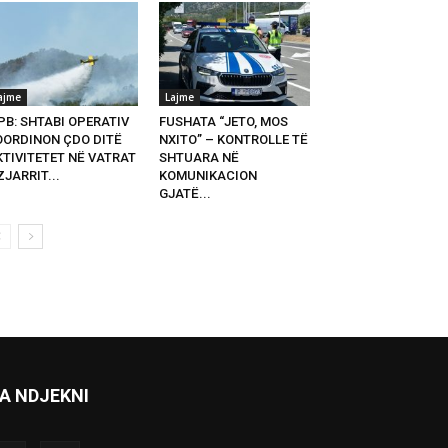
ajme
Lajme
PB: SHTABI OPERATIV
FUSHATA “JETO, MOS
OORDINON ÇDO DITË
NXITO” – KONTROLLE TË
KTIVITETET NË VATRAT
SHTUARA NË
ZJARRIT...
KOMUNIKACION
GJATË...
A NDJEKNI