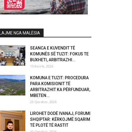
LAJME NGA MALËSIA
SEANCA E KUVENDIT TË
KOMUNËS SË TUZIT: FOKUS TE
BUXHETI, ARBITRAZHI...
15 Korrik, 2026
KOMUNA E TUZIT: PROCEDURA
PARA KOMISIONIT TË
ARBITRAZHIT KA PËRFUNDUAR,
MBETEN...
23 Qershor, 2026
LIROHET DODË IVANAJ, FORUMI
SHQIPTAR: KËRKOJMË SQARIM
TË PLOTË TË RASTIT
10 Qershor, 2026