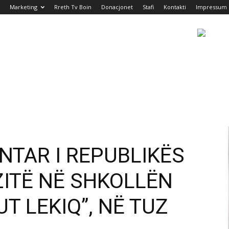
Marketing
Rreth Tv Boin
Donacjonet
Stafi
Kontakti
Impressum
NTAR I REPUBLIKËS
ZITË NË SHKOLLËN
T LEKIQ”, NË TUZ