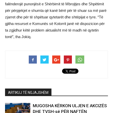
falënderojë punonjësit e Shërbimit të Mbrojtjes dhe Shpëtimit
për përpjekjet e shumta që kanë bërë për të shuar sa më parë
zjarret dhe për të shpëtuar qytetarët dhe shtëpijat e tyre. “Të
gjitha resurset e Komunës së Kotorrit janë në dispozicion për
ta zgjidhur këtë problem aktualisht më të madh në qytetin
tonë”, tha Jokiq.
ARTIKUJ TË NGJAJSHËM
MUGOSHA KËRKON ULJEN E AKCIZËS
DHE TVSH-së PËR NAFTËN