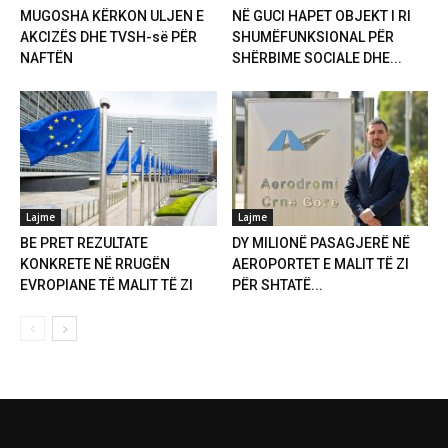
MUGOSHA KËRKON ULJEN E
NË GUCI HAPET OBJEKT I RI
AKCIZËS DHE TVSH-së PËR
SHUMËFUNKSIONAL PËR
NAFTËN
SHËRBIME SOCIALE DHE...
Lajme
Lajme
BE PRET REZULTATE
DY MILIONË PASAGJERË NË
KONKRETE NË RRUGËN
AEROPORTET E MALIT TË ZI
EVROPIANE TË MALIT TË ZI
PËR SHTATË...