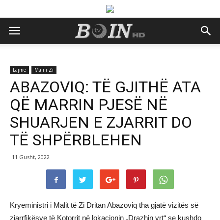
Lajme
Mali i Zi
ABAZOVIQ: TË GJITHË ATA
QË MARRIN PJESË NË
SHUARJEN E ZJARRIT DO
TË SHPËRBLEHEN
11 Gusht, 2022
Kryeministri i Malit të Zi Dritan Abazoviq tha gjatë vizitës së
zjarrfikësve të Kotorrit në lokacionin „Drazhin vrt“ se kushdo