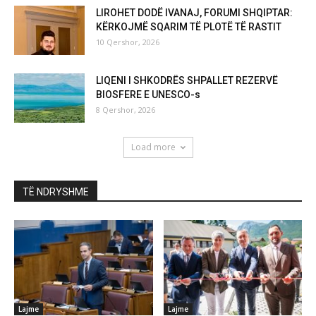
LIROHET DODË IVANAJ, FORUMI SHQIPTAR:
KËRKOJMË SQARIM TË PLOTË TË RASTIT
10 Qershor, 2026
LIQENI I SHKODRËS SHPALLET REZERVË
BIOSFERE E UNESCO-s
8 Qershor, 2026
Load more
TË NDRYSHME
Lajme
Lajme