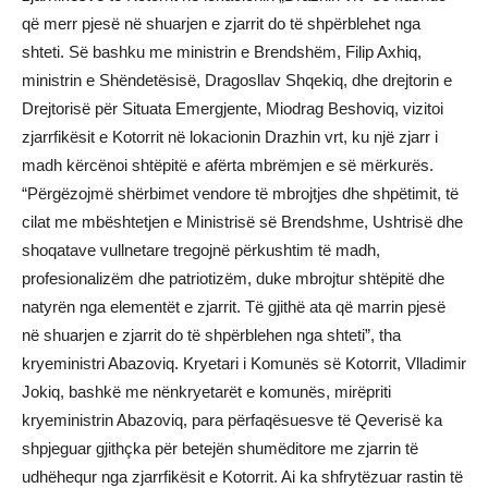
që merr pjesë në shuarjen e zjarrit do të shpërblehet nga
shteti. Së bashku me ministrin e Brendshëm, Filip Axhiq,
ministrin e Shëndetësisë, Dragosllav Shqekiq, dhe drejtorin e
Drejtorisë për Situata Emergjente, Miodrag Beshoviq, vizitoi
zjarrfikësit e Kotorrit në lokacionin Drazhin vrt, ku një zjarr i
madh kërcënoi shtëpitë e afërta mbrëmjen e së mërkurës.
“Përgëzojmë shërbimet vendore të mbrojtjes dhe shpëtimit, të
cilat me mbështetjen e Ministrisë së Brendshme, Ushtrisë dhe
shoqatave vullnetare tregojnë përkushtim të madh,
profesionalizëm dhe patriotizëm, duke mbrojtur shtëpitë dhe
natyrën nga elementët e zjarrit. Të gjithë ata që marrin pjesë
në shuarjen e zjarrit do të shpërblehen nga shteti”, tha
kryeministri Abazoviq. Kryetari i Komunës së Kotorrit, Vlladimir
Jokiq, bashkë me nënkryetarët e komunës, mirëpriti
kryeministrin Abazoviq, para përfaqësuesve të Qeverisë ka
shpjeguar gjithçka për betejën shumëditore me zjarrin të
udhëhequr nga zjarrfikësit e Kotorrit. Ai ka shfrytëzuar rastin të