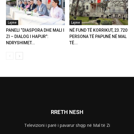
Lajme
Lajme
PANELI “DIASPORA DHE MALI I
NË FUND TË KORRIKUT, 23.720
ZI – DIALOG I HAPUR”:
PERSONA TË PAPUNË NË MAL
NDRYSHIMET...
TË...
RRETH NESH
Televizioni i parë i pavarur shqip në Mal të Zi