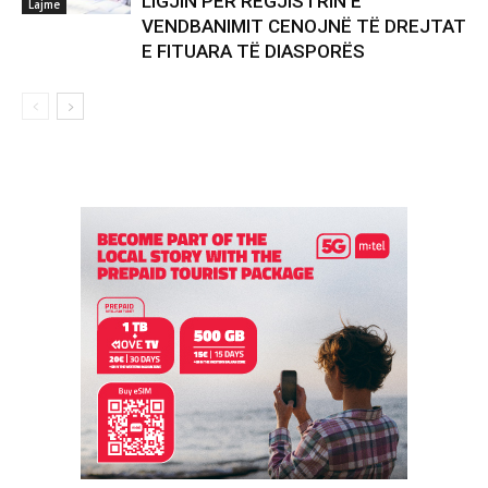
LIGJIN PËR REGJISTRIN E
Lajme
VENDBANIMIT CENOJNË TË DREJTAT
E FITUARA TË DIASPORËS