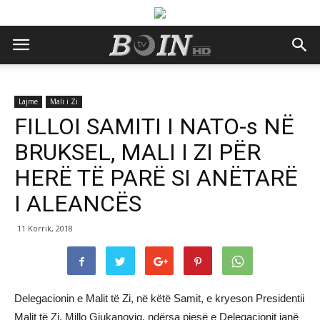
Lajme
Mali i Zi
FILLOI SAMITI I NATO-s NË
BRUKSEL, MALI I ZI PËR
HERË TË PARË SI ANËTARË
I ALEANCËS
11 Korrik, 2018
Delegacionin e Malit të Zi, në këtë Samit, e kryeson Presidentii
Malit të Zi, Millo Gjukanoviq, ndërsa pjesë e Delegacionit janë