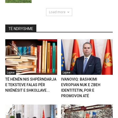
Load more
TË NDRYSHME
Lajme
Lajme
TË HËNËN NIS SHPËRNDARJA
IVANOVIQ: BASHKIMI
E TEKSTEVE FALAS PËR
EVROPIAN NUK E ZBEH
NXËNËSIT E SHKOLLAVE...
IDENTITETIN, POR E
PROMOVON ATË