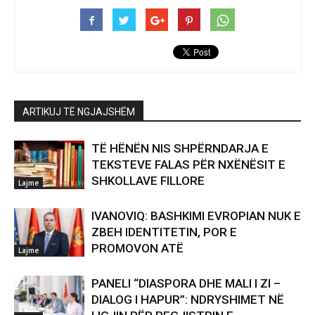
ARTIKUJ TË NGJAJSHËM
TË HËNËN NIS SHPËRNDARJA E
TEKSTEVE FALAS PËR NXËNËSIT E
SHKOLLAVE FILLORE
Lajme
IVANOVIQ: BASHKIMI EVROPIAN NUK E
ZBEH IDENTITETIN, POR E
PROMOVON ATË
Lajme
PANELI “DIASPORA DHE MALI I ZI –
DIALOG I HAPUR”: NDRYSHIMET NË