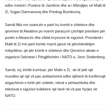
edhe ministri i Punëve të Jashtme dhe ai i Mbrojtjes së Malit të
Zi, Srgjan Darmanoviq dhe Predrag Boshkoviq.
Samiti filloi me seancën e parë ku krerët e shteteve dhe
qeverive të Aleatëve po marrin parasysh çështjet prioritare për
punën e Aleancës dhe sfidat kryesore të sigurisë. Presidenti i
Malit të Zi më parë kishte marrë pjesë në përshëndetjen
mikpritëse, që për krerët e shteteve dhe Qeverive aleate e
organizoi Sekretari i Përgjithshëm i NATO-s, Jens Stoltenberg.
Samiti, siç është kumtuar, për Malin e Zi, do të jetë një
mundësi që një vit pas anëtarësimit edhe njëherë të konfirmojë
angazhimin e fortë për unitetin, vlerat e përbashkëta dhe
interesat e sigurisë kolektive një herë në vit pas hyrjes në
NATO.