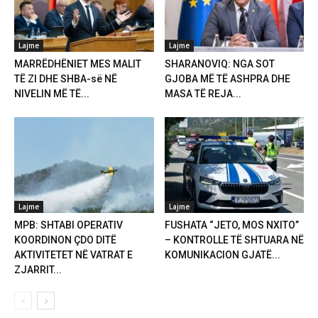
Lajme
Lajme
MARRËDHËNIET MES MALIT
SHARANOVIQ: NGA SOT
TË ZI DHE SHBA-së NË
GJOBA MË TË ASHPRA DHE
NIVELIN MË TË...
MASA TË REJA...
Lajme
Lajme
MPB: SHTABI OPERATIV
FUSHATA “JETO, MOS NXITO”
KOORDINON ÇDO DITË
– KONTROLLE TË SHTUARA NË
AKTIVITETET NË VATRAT E
KOMUNIKACION GJATË...
ZJARRIT...