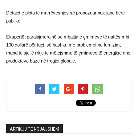
Detajet e plota të marrëveshjes së propozuar nuk janë bërë
publike.
Ekspertët paralajmërojnë se mbajtja e çmimeve të naftës mbi
100 dollarë për fuçi, së bashku me problemet në furnizim,
mund të sjellë rritje të mëtejshme të çmimeve të energjisë dhe
produkteve bazë në tregjet globale.
ARTIKUJ TË NGJAJSHËM