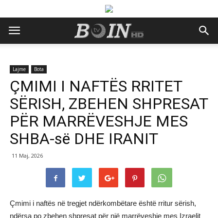
Lajme
Bota
ÇMIMI I NAFTËS RRITET
SËRISH, ZBEHEN SHPRESAT
PËR MARRËVESHJE MES
SHBA-së DHE IRANIT
11 Maj, 2026
Çmimi i naftës në tregjet ndërkombëtare është rritur sërish,
ndërsa po zbehen shpresat për një marrëveshje mes Izraelit