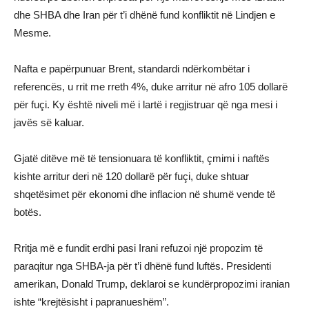
dhe SHBA dhe Iran për t’i dhënë fund konfliktit në Lindjen e
Mesme.
Nafta e papërpunuar Brent, standardi ndërkombëtar i
referencës, u rrit me rreth 4%, duke arritur në afro 105 dollarë
për fuçi. Ky është niveli më i lartë i regjistruar që nga mesi i
javës së kaluar.
Gjatë ditëve më të tensionuara të konfliktit, çmimi i naftës
kishte arritur deri në 120 dollarë për fuçi, duke shtuar
shqetësimet për ekonomi dhe inflacion në shumë vende të
botës.
Rritja më e fundit erdhi pasi Irani refuzoi një propozim të
paraqitur nga SHBA-ja për t’i dhënë fund luftës. Presidenti
amerikan, Donald Trump, deklaroi se kundërpropozimi iranian
ishte “krejtësisht i papranueshëm”.