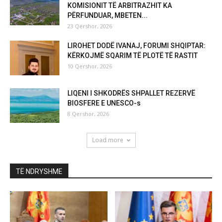
KOMISIONIT TË ARBITRAZHIT KA
PËRFUNDUAR, MBETEN...
23 Qershor, 2026
LIROHET DODË IVANAJ, FORUMI SHQIPTAR:
KËRKOJMË SQARIM TË PLOTË TË RASTIT
10 Qershor, 2026
LIQENI I SHKODRËS SHPALLET REZERVË
BIOSFERE E UNESCO-s
8 Qershor, 2026
Load more
TË NDRYSHME