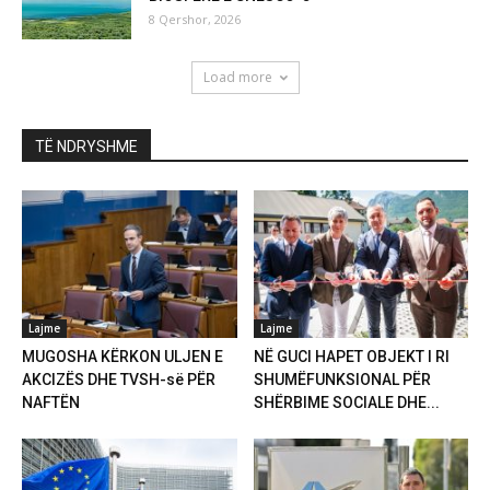
8 Qershor, 2026
Load more
TË NDRYSHME
Lajme
Lajme
MUGOSHA KËRKON ULJEN E
NË GUCI HAPET OBJEKT I RI
AKCIZËS DHE TVSH-së PËR
SHUMËFUNKSIONAL PËR
NAFTËN
SHËRBIME SOCIALE DHE...