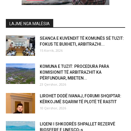
LAJME NGA MALËSIA
SEANCA E KUVENDIT TË KOMUNËS SË TUZIT:
FOKUS TE BUXHETI, ARBITRAZHI...
15 Korrik, 2026
KOMUNA E TUZIT: PROCEDURA PARA
KOMISIONIT TË ARBITRAZHIT KA
PËRFUNDUAR, MBETEN...
23 Qershor, 2026
LIROHET DODË IVANAJ, FORUMI SHQIPTAR:
KËRKOJMË SQARIM TË PLOTË TË RASTIT
10 Qershor, 2026
LIQENI I SHKODRËS SHPALLET REZERVË
BIOSFERE E UNESCO-s