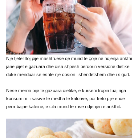
Një tjetër lloj pije mashtruese që mund të çojë në ndjenja ankthi
janë pijet e gazuara dhe disa shpesh përdorin versione dietike,
duke menduar se është një opsion i shëndetshëm dhe i sigurt.
Nëse merrni pije të gazuara dietike, e kurseni trupin tuaj nga
konsumimi i sasive të mëdha të kalorive, por këto pije ende
përmbajnë kafeinë, e cila mund të rrisë ndjenjën e ankthit.