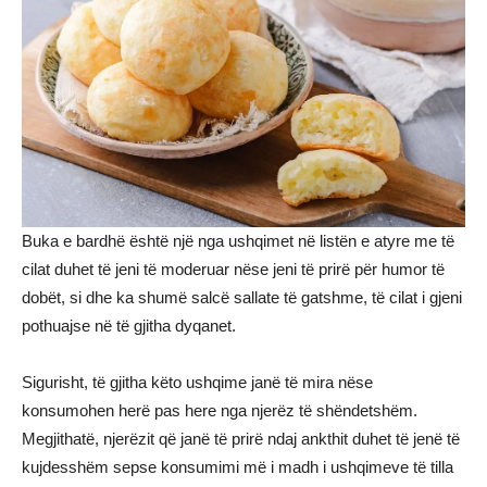
Buka e bardhë është një nga ushqimet në listën e atyre me të
cilat duhet të jeni të moderuar nëse jeni të prirë për humor të
dobët, si dhe ka shumë salcë sallate të gatshme, të cilat i gjeni
pothuajse në të gjitha dyqanet.
Sigurisht, të gjitha këto ushqime janë të mira nëse
konsumohen herë pas here nga njerëz të shëndetshëm.
Megjithatë, njerëzit që janë të prirë ndaj ankthit duhet të jenë të
kujdesshëm sepse konsumimi më i madh i ushqimeve të tilla