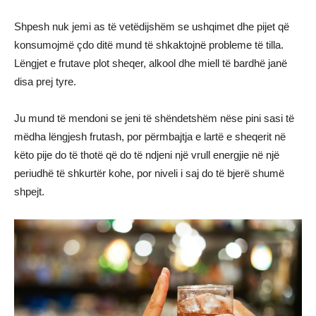
Shpesh nuk jemi as të vetëdijshëm se ushqimet dhe pijet që
konsumojmë çdo ditë mund të shkaktojnë probleme të tilla.
Lëngjet e frutave plot sheqer, alkool dhe miell të bardhë janë
disa prej tyre.
Ju mund të mendoni se jeni të shëndetshëm nëse pini sasi të
mëdha lëngjesh frutash, por përmbajtja e lartë e sheqerit në
këto pije do të thotë që do të ndjeni një vrull energjie në një
periudhë të shkurtër kohe, por niveli i saj do të bjerë shumë
shpejt.