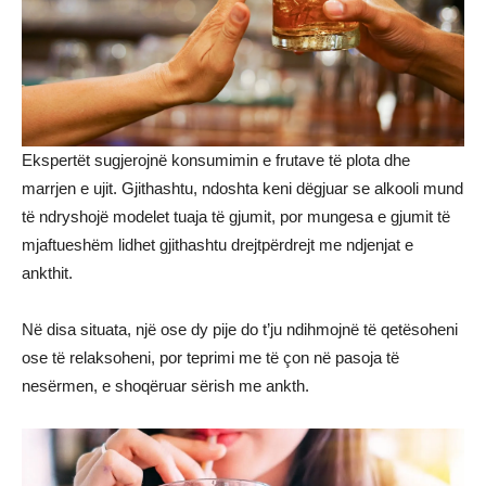
Ekspertët sugjerojnë konsumimin e frutave të plota dhe
marrjen e ujit. Gjithashtu, ndoshta keni dëgjuar se alkooli mund
të ndryshojë modelet tuaja të gjumit, por mungesa e gjumit të
mjaftueshëm lidhet gjithashtu drejtpërdrejt me ndjenjat e
ankthit.
Në disa situata, një ose dy pije do t’ju ndihmojnë të qetësoheni
ose të relaksoheni, por teprimi me të çon në pasoja të
nesërmen, e shoqëruar sërish me ankth.