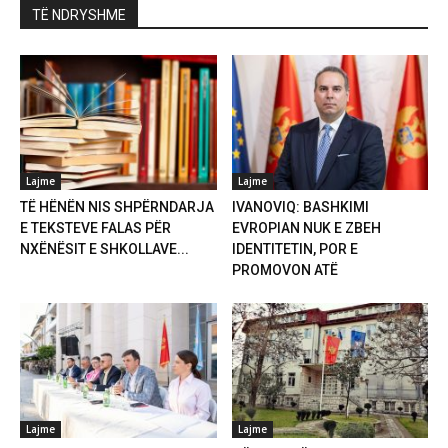
TË NDRYSHME
Lajme
Lajme
TË HËNËN NIS SHPËRNDARJA
IVANOVIQ: BASHKIMI
E TEKSTEVE FALAS PËR
EVROPIAN NUK E ZBEH
NXËNËSIT E SHKOLLAVE...
IDENTITETIN, POR E
PROMOVON ATË
Lajme
Lajme