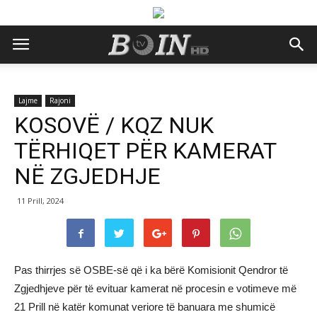
Lajme
Rajoni
KOSOVË / KQZ NUK
TËRHIQET PËR KAMERAT
NË ZGJEDHJE
11 Prill, 2024
Pas thirrjes së OSBE-së që i ka bërë Komisionit Qendror të
Zgjedhjeve për të evituar kamerat në procesin e votimeve më
21 Prill në katër komunat veriore të banuara me shumicë