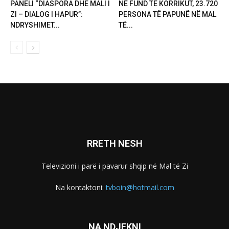
PANELI “DIASPORA DHE MALI I
NË FUND TË KORRIKUT, 23.720
ZI – DIALOG I HAPUR”:
PERSONA TË PAPUNË NË MAL
NDRYSHIMET...
TË...
RRETH NESH
Televizioni i parë i pavarur shqip në Mal të Zi
Na kontaktoni:
tvboin@hotmail.com
NA NDJEKNI