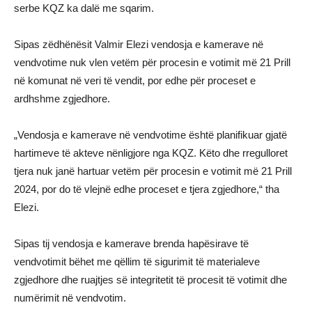
serbe KQZ ka dalë me sqarim.
Sipas zëdhënësit Valmir Elezi vendosja e kamerave në
vendvotime nuk vlen vetëm për procesin e votimit më 21 Prill
në komunat në veri të vendit, por edhe për proceset e
ardhshme zgjedhore.
„Vendosja e kamerave në vendvotime është planifikuar gjatë
hartimeve të akteve nënligjore nga KQZ. Këto dhe rregulloret
tjera nuk janë hartuar vetëm për procesin e votimit më 21 Prill
2024, por do të vlejnë edhe proceset e tjera zgjedhore,“ tha
Elezi.
Sipas tij vendosja e kamerave brenda hapësirave të
vendvotimit bëhet me qëllim të sigurimit të materialeve
zgjedhore dhe ruajtjes së integritetit të procesit të votimit dhe
numërimit në vendvotim.