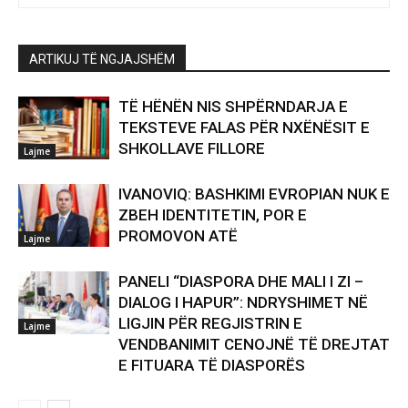
ARTIKUJ TË NGJAJSHËM
TË HËNËN NIS SHPËRNDARJA E
TEKSTEVE FALAS PËR NXËNËSIT E
SHKOLLAVE FILLORE
Lajme
IVANOVIQ: BASHKIMI EVROPIAN NUK E
ZBEH IDENTITETIN, POR E
PROMOVON ATË
Lajme
PANELI “DIASPORA DHE MALI I ZI –
DIALOG I HAPUR”: NDRYSHIMET NË
LIGJIN PËR REGJISTRIN E
Lajme
VENDBANIMIT CENOJNË TË DREJTAT
E FITUARA TË DIASPORËS