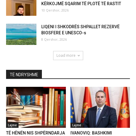
KËRKOJMË SQARIM TË PLOTË TË RASTIT
10 Qershor, 2026
LIQENI I SHKODRËS SHPALLET REZERVË
BIOSFERE E UNESCO-s
8 Qershor, 2026
Load more
TË NDRYSHME
Lajme
Lajme
TË HËNËN NIS SHPËRNDARJA
IVANOVIQ: BASHKIMI