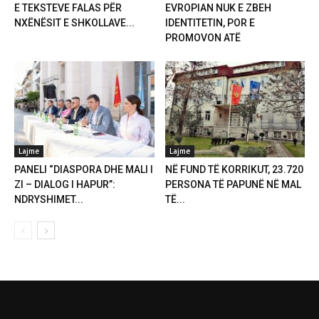
E TEKSTEVE FALAS PËR
EVROPIAN NUK E ZBEH
NXËNËSIT E SHKOLLAVE...
IDENTITETIN, POR E
PROMOVON ATË
Lajme
Lajme
PANELI “DIASPORA DHE MALI I
NË FUND TË KORRIKUT, 23.720
ZI – DIALOG I HAPUR”:
PERSONA TË PAPUNË NË MAL
NDRYSHIMET...
TË...