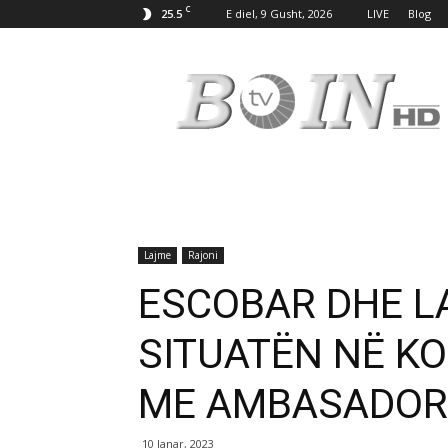
C
25.5
E diel, 9 Gusht, 2026
LIVE
Blog
Tv
Boin
Lajme
Rajoni
ESCOBAR DHE L
SITUATËN NË K
ME AMBASADORË
10 Janar, 2023