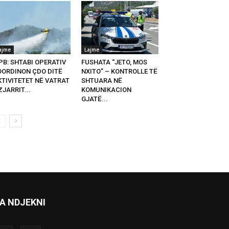
ajme
Lajme
PB: SHTABI OPERATIV
FUSHATA “JETO, MOS
OORDINON ÇDO DITË
NXITO” – KONTROLLE TË
KTIVITETET NË VATRAT
SHTUARA NË
ZJARRIT...
KOMUNIKACION
GJATË...
A NDJEKNI