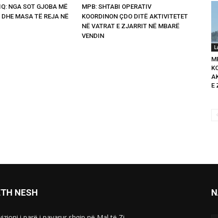
Q: NGA SOT GJOBA MË
MPB: SHTABI OPERATIV
 DHE MASA TË REJA NË
KOORDINON ÇDO DITË AKTIVITETET
NË VATRAT E ZJARRIT NË MBARË
VENDIN
L
M
K
A
E 
ETH NESH
N
izioni i parë i pavarur shqip në Mal të Zi