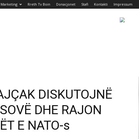
Marketing
Rreth Tv Boin
Donacjonet
Stafi
Kontakti
Impressum
AJÇAK DISKUTOJNË
OSOVË DHE RAJON
T E NATO-s