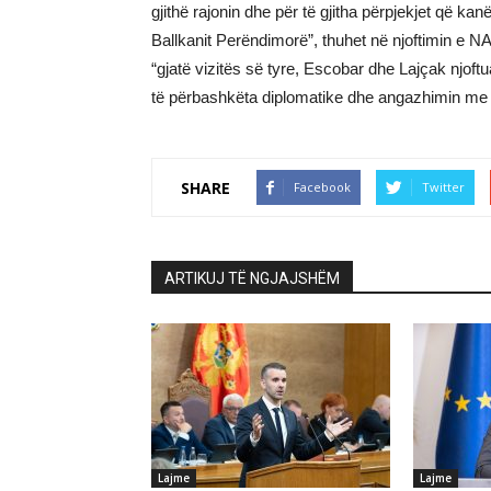
gjithë rajonin dhe për të gjitha përpjekjet që kanë
Ballkanit Perëndimorë”, thuhet në njoftimin e 
“gjatë vizitës së tyre, Escobar dhe Lajçak njof
të përbashkëta diplomatike dhe angazhimin me të
SHARE
Facebook
Twitter
ARTIKUJ TË NGJAJSHËM
Lajme
Lajme