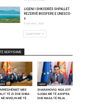
LIQENI I SHKODRËS SHPALLET
REZERVË BIOSFERE E UNESCO-
s
8 Qershor, 2026
Load more
TË NDRYSHME
ajme
Lajme
ARRËDHËNIET MES
SHARANOVIQ: NGA SOT
LIT TË ZI DHE SHBA-
GJOBA MË TË ASHPRA
 NË NIVELIN MË TË...
DHE MASA TË REJA...