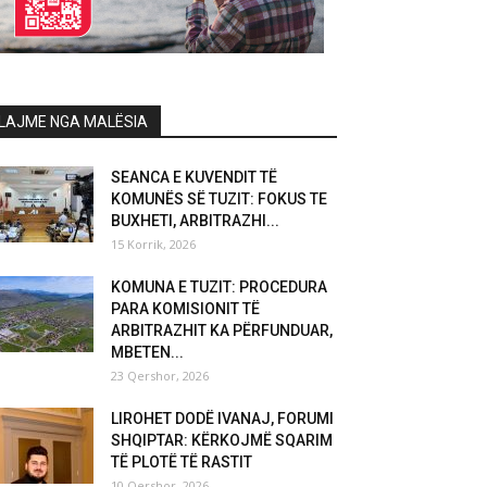
LAJME NGA MALËSIA
SEANCA E KUVENDIT TË
KOMUNËS SË TUZIT: FOKUS TE
BUXHETI, ARBITRAZHI...
15 Korrik, 2026
KOMUNA E TUZIT: PROCEDURA
PARA KOMISIONIT TË
ARBITRAZHIT KA PËRFUNDUAR,
MBETEN...
23 Qershor, 2026
LIROHET DODË IVANAJ, FORUMI
SHQIPTAR: KËRKOJMË SQARIM
TË PLOTË TË RASTIT
10 Qershor, 2026