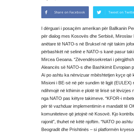
Share on Facebook
Tweet on Twitt
I dërguari i posaçëm amerikan për Ballkanin Pe
për dialog mes Kosovës dhe Serbisë, Miroslav 
anëtare të NATO-s në Bruksel në një takim joform
përbashkët në selinë e NATO-s kanë pasur tak
Mircea Geoana. “Zëvendëssekretari i përgjithsh
Aleancës së NATO-s dhe Bashkimit Evropian për 
Ai po ashtu ka nënvizuar mbështetjen kyçe që 
Misioni i BE-së në për sundim të ligjit (EULEX
ndihmojë në kthimin e plotë të lirisë së lëvizjes 
nga NATO pas këtyre takimeve. “KFOR-i mbetet 
për të vazhduar implementimin e mandatit të OKB
komuniteteve që jetojnë në Kosovë. Kjo kontribu
rajonit”, thuhet në këtë njoftim. “NATO po ash
Beogradit dhe Prishtinës – si platformën kryes