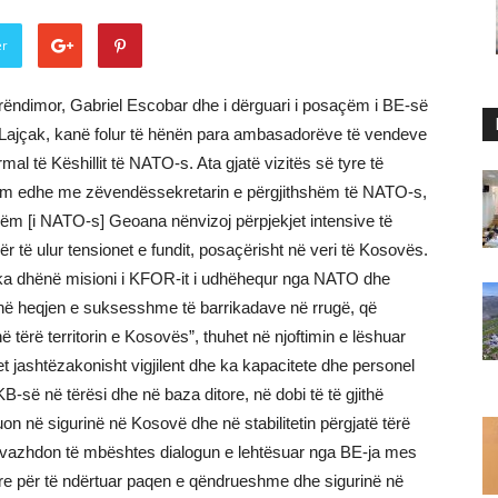
er
rëndimor, Gabriel Escobar dhe i dërguari i posaçëm i BE-së
Lajçak, kanë folur të hënën para ambasadorëve të vendeve
al të Këshillit të NATO-s. Ata gjatë vizitës së tyre të
im edhe me zëvendëssekretarin e përgjithshëm të NATO-s,
ëm [i NATO-s] Geoana nënvizoj përpjekjet intensive të
të ulur tensionet e fundit, posaçërisht në veri të Kosovës.
ka dhënë misioni i KFOR-it i udhëhequr nga NATO dhe
) në heqjen e suksesshme të barrikadave në rrugë, që
në tërë territorin e Kosovës”, thuhet në njoftimin e lëshuar
jashtëzakonisht vigjilent dhe ka kapacitete dhe personel
-së në tërësi dhe në baza ditore, në dobi të të gjithë
on në sigurinë në Kosovë dhe në stabilitetin përgjatë tërë
tu vazhdon të mbështes dialogun e lehtësuar nga BE-ja mes
ore për të ndërtuar paqen e qëndrueshme dhe sigurinë në