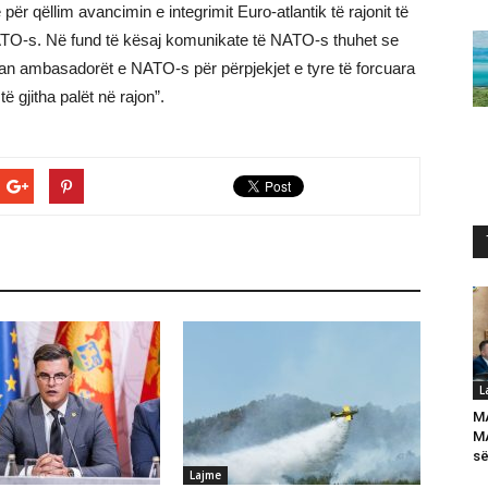
 për qëllim avancimin e integrimit Euro-atlantik të rajonit të
NATO-s. Në fund të kësaj komunikate të NATO-s thuhet se
tuan ambasadorët e NATO-s për përpjekjet e tyre të forcuara
 gjitha palët në rajon”.
L
M
MA
së
Lajme