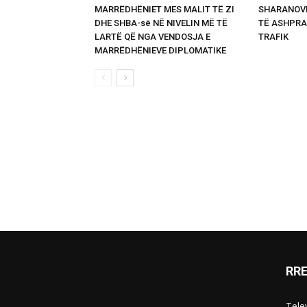
MARRËDHËNIET MES MALIT TË ZI
SHARANOVI
DHE SHBA-së NË NIVELIN MË TË
TË ASHPRA
LARTË QË NGA VENDOSJA E
TRAFIK
MARRËDHËNIEVE DIPLOMATIKE
RR
Telev