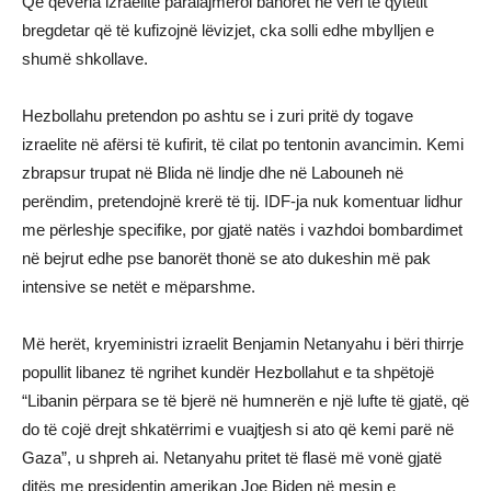
Që qeveria izraelite paralajmëroi banorët në veri të qytetit
bregdetar që të kufizojnë lëvizjet, cka solli edhe mbylljen e
shumë shkollave.
Hezbollahu pretendon po ashtu se i zuri pritë dy togave
izraelite në afërsi të kufirit, të cilat po tentonin avancimin. Kemi
zbrapsur trupat në Blida në lindje dhe në Labouneh në
perëndim, pretendojnë krerë të tij. IDF-ja nuk komentuar lidhur
me përleshje specifike, por gjatë natës i vazhdoi bombardimet
në bejrut edhe pse banorët thonë se ato dukeshin më pak
intensive se netët e mëparshme.
Më herët, kryeministri izraelit Benjamin Netanyahu i bëri thirrje
popullit libanez të ngrihet kundër Hezbollahut e ta shpëtojë
“Libanin përpara se të bjerë në humnerën e një lufte të gjatë, që
do të cojë drejt shkatërrimi e vuajtjesh si ato që kemi parë në
Gaza”, u shpreh ai. Netanyahu pritet të flasë më vonë gjatë
ditës me presidentin amerikan Joe Biden në mesin e