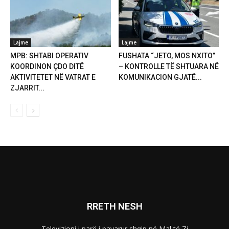
Lajme
Lajme
MPB: SHTABI OPERATIV
FUSHATA “JETO, MOS NXITO”
KOORDINON ÇDO DITË
– KONTROLLE TË SHTUARA NË
AKTIVITETET NË VATRAT E
KOMUNIKACION GJATË...
ZJARRIT...
RRETH NESH
Televizioni i parë i pavarur shqip në Mal të Zi