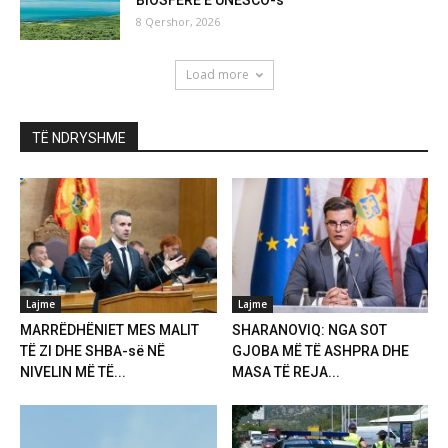
BIOSFERE E UNESCO-s
8 Qershor, 2026
Load more
TË NDRYSHME
Lajme
Lajme
MARRËDHËNIET MES MALIT
SHARANOVIQ: NGA SOT
TË ZI DHE SHBA-së NË
GJOBA MË TË ASHPRA DHE
NIVELIN MË TË...
MASA TË REJA...