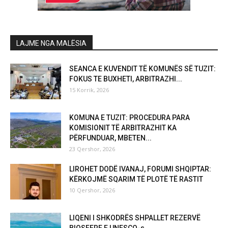
LAJME NGA MALËSIA
SEANCA E KUVENDIT TË KOMUNËS SË TUZIT:
FOKUS TE BUXHETI, ARBITRAZHI...
15 Korrik, 2026
KOMUNA E TUZIT: PROCEDURA PARA
KOMISIONIT TË ARBITRAZHIT KA
PËRFUNDUAR, MBETEN...
23 Qershor, 2026
LIROHET DODË IVANAJ, FORUMI SHQIPTAR:
KËRKOJMË SQARIM TË PLOTË TË RASTIT
10 Qershor, 2026
LIQENI I SHKODRËS SHPALLET REZERVË