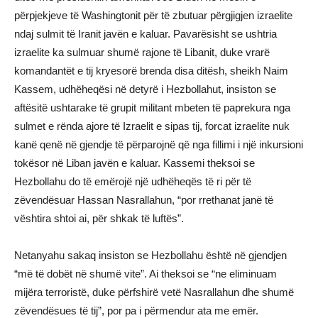
përpjekjeve të Washingtonit për të zbutuar përgjigjen izraelite
ndaj sulmit të Iranit javën e kaluar. Pavarësisht se ushtria
izraelite ka sulmuar shumë rajone të Libanit, duke vrarë
komandantët e tij kryesorë brenda disa ditësh, sheikh Naim
Kassem, udhëheqësi në detyrë i Hezbollahut, insiston se
aftësitë ushtarake të grupit militant mbeten të paprekura nga
sulmet e rënda ajore të Izraelit e sipas tij, forcat izraelite nuk
kanë qenë në gjendje të përparojnë që nga fillimi i një inkursioni
tokësor në Liban javën e kaluar. Kassemi theksoi se
Hezbollahu do të emërojë një udhëheqës të ri për të
zëvendësuar Hassan Nasrallahun, “por rrethanat janë të
vështira shtoi ai, për shkak të luftës”.
Netanyahu sakaq insiston se Hezbollahu është në gjendjen
“më të dobët në shumë vite”. Ai theksoi se “ne eliminuam
mijëra terroristë, duke përfshirë vetë Nasrallahun dhe shumë
zëvendësues të tij”, por pa i përmendur ata me emër.