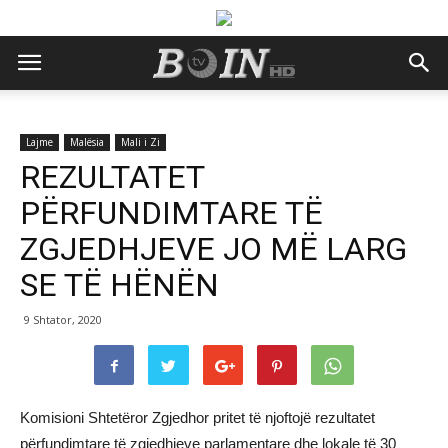
Lajme
Malësia
Mali i Zi
REZULTATET
PËRFUNDIMTARE TË
ZGJEDHJEVE JO MË LARG
SE TË HËNËN
9 Shtator, 2020
Komisioni Shtetëror Zgjedhor pritet të njoftojë rezultatet
përfundimtare të zgjedhjeve parlamentare dhe lokale të 30