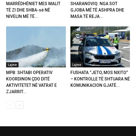
MARRËDHËNIET MES MALIT
SHARANOVIQ: NGA SOT
TË ZI DHE SHBA-së NË
GJOBA MË TË ASHPRA DHE
NIVELIN MË TË...
MASA TË REJA...
Lajme
Lajme
MPB: SHTABI OPERATIV
FUSHATA “JETO, MOS NXITO”
KOORDINON ÇDO DITË
– KONTROLLE TË SHTUARA NË
AKTIVITETET NË VATRAT E
KOMUNIKACION GJATË...
ZJARRIT...