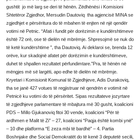
gushtit jo më larg se deri të hënën. Zëdhënësi i Komisioni
Shtetëror Zgjedhor, Mersudin Dautoviq tha agjencisë MINA se
zgjedhjet e përsëritura do të mbahen të enjten në një qendër
votimi në Petnic. “Afati i fundit për dorëzimin e kundërshtimeve
është 72 orë, ose të dielën në mbrëmje. Shpresojmë se nuk do
të ketë kundërshtime ”, tha Dautoviq. Ai deklaroi se, brenda 12
orëve, kur skadojnë afatet për dorëzimin e kundërshtimeve,
duhet të shpallen rezultatet përfundimtare.”Pra, të hënën në
mëngjes më së largëti, apo edhe të dielën në mbrëmje.
Kryetari i Komisionit Komunal të Zgjedhjeve, Adis Durakoviq,
tha se janë 427 votues të regjistruar në qendrën e votimit në
Petnicë ku votimi do të përsëritet. Sipas rezultateve jozyrtare
të zgjedhjeve parlamentare të mbajtura më 30 gusht, koalicioni
PDS – Millo Gjukanoviq fitoi 30 vende, koalicioni “Për të
ardhmen e Malit të Zi” – 27, koalicioni “Paqja është kombi ynë”
– 10 dhe platforma “E zeza mbi të bardhë” – 4. Partia
Boshnjake dhe Social Demokratët do të kenë 3 deputetë secili,