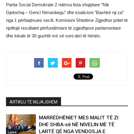
Partia Social Demokrate 2 ndërsa lista shqiptare “Nik
Gjeloshaj – Genci Nimanbegu” dhe koalicioni “Bashkë nji za”
nga 1 përfaqësues secili. Komisioni Shtetëror Zgjedhor pritet të
njoftojë rezultatet përfundimtare të zgjedhjeve parlamentare
dhe lokale të 30 gushtit më së voni deri të hënën.
ARTIKUJ TË NGJAJSHËM
MARRËDHËNIET MES MALIT TË ZI
DHE SHBA-së NË NIVELIN MË TË
LARTË QË NGA VENDOSJA E
Lajme