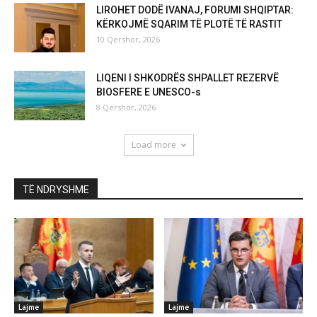
LIROHET DODË IVANAJ, FORUMI SHQIPTAR:
KËRKOJMË SQARIM TË PLOTË TË RASTIT
10 Qershor, 2026
LIQENI I SHKODRËS SHPALLET REZERVË
BIOSFERE E UNESCO-s
8 Qershor, 2026
Load more
TË NDRYSHME
Lajme
Lajme