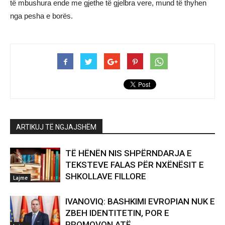
të mbushura ende me gjethe të gjelbra vere, mund të thyhen
nga pesha e borës.
ARTIKUJ TË NGJAJSHËM
TË HËNËN NIS SHPËRNDARJA E
TEKSTEVE FALAS PËR NXËNËSIT E
SHKOLLAVE FILLORE
Lajme
IVANOVIQ: BASHKIMI EVROPIAN NUK E
ZBEH IDENTITETIN, POR E
PROMOVON ATË