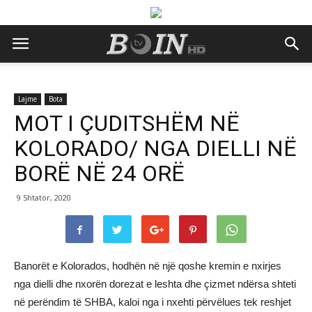
Lajme
Bota
MOT I ÇUDITSHËM NË
KOLORADO/ NGA DIELLI NË
BORË NË 24 ORË
9 Shtator, 2020
Banorët e Kolorados, hodhën në një qoshe kremin e nxirjes
nga dielli dhe nxorën dorezat e leshta dhe çizmet ndërsa shteti
në perëndim të SHBA, kaloi nga i nxehti përvëlues tek reshjet