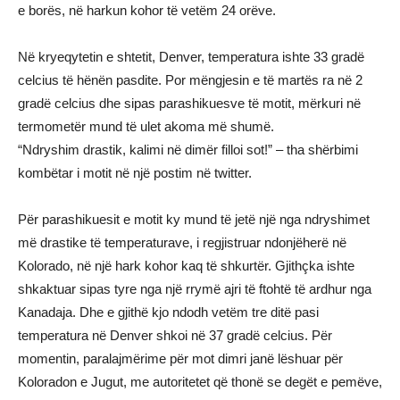
e borës, në harkun kohor të vetëm 24 orëve.
Në kryeqytetin e shtetit, Denver, temperatura ishte 33 gradë
celcius të hënën pasdite. Por mëngjesin e të martës ra në 2
gradë celcius dhe sipas parashikuesve të motit, mërkuri në
termometër mund të ulet akoma më shumë.
“Ndryshim drastik, kalimi në dimër filloi sot!” – tha shërbimi
kombëtar i motit në një postim në twitter.
Për parashikuesit e motit ky mund të jetë një nga ndryshimet
më drastike të temperaturave, i regjistruar ndonjëherë në
Kolorado, në një hark kohor kaq të shkurtër. Gjithçka ishte
shkaktuar sipas tyre nga një rrymë ajri të ftohtë të ardhur nga
Kanadaja. Dhe e gjithë kjo ndodh vetëm tre ditë pasi
temperatura në Denver shkoi në 37 gradë celcius. Për
momentin, paralajmërime për mot dimri janë lëshuar për
Koloradon e Jugut, me autoritetet që thonë se degët e pemëve,