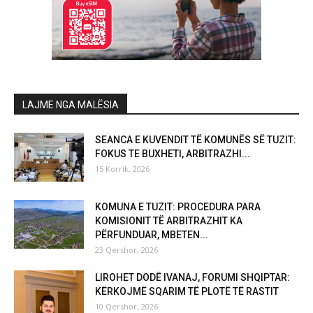
LAJME NGA MALËSIA
SEANCA E KUVENDIT TË KOMUNËS SË TUZIT:
FOKUS TE BUXHETI, ARBITRAZHI...
15 Korrik, 2026
KOMUNA E TUZIT: PROCEDURA PARA
KOMISIONIT TË ARBITRAZHIT KA
PËRFUNDUAR, MBETEN...
23 Qershor, 2026
LIROHET DODË IVANAJ, FORUMI SHQIPTAR:
KËRKOJMË SQARIM TË PLOTË TË RASTIT
10 Qershor, 2026