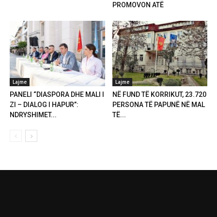
PROMOVON ATË
Lajme
Lajme
PANELI “DIASPORA DHE MALI I
NË FUND TË KORRIKUT, 23.720
ZI – DIALOG I HAPUR”:
PERSONA TË PAPUNË NË MAL
NDRYSHIMET...
TË...