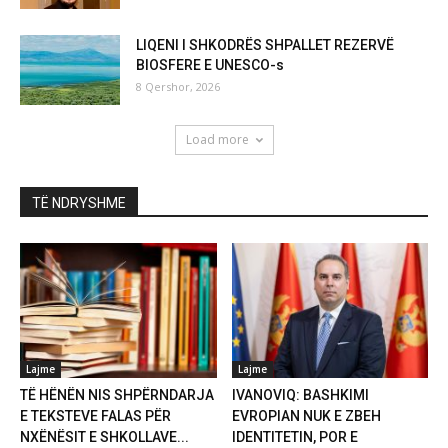
LIQENI I SHKODRËS SHPALLET REZERVË
BIOSFERE E UNESCO-s
8 Qershor, 2026
Load more
TË NDRYSHME
Lajme
Lajme
TË HËNËN NIS SHPËRNDARJA
IVANOVIQ: BASHKIMI
E TEKSTEVE FALAS PËR
EVROPIAN NUK E ZBEH
NXËNËSIT E SHKOLLAVE...
IDENTITETIN, POR E