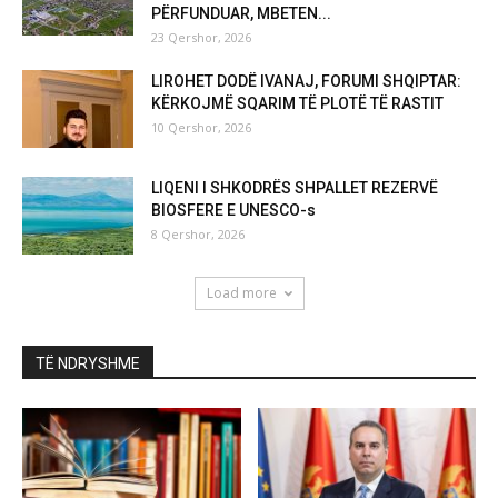
PËRFUNDUAR, MBETEN...
23 Qershor, 2026
LIROHET DODË IVANAJ, FORUMI SHQIPTAR:
KËRKOJMË SQARIM TË PLOTË TË RASTIT
10 Qershor, 2026
LIQENI I SHKODRËS SHPALLET REZERVË
BIOSFERE E UNESCO-s
8 Qershor, 2026
Load more
TË NDRYSHME