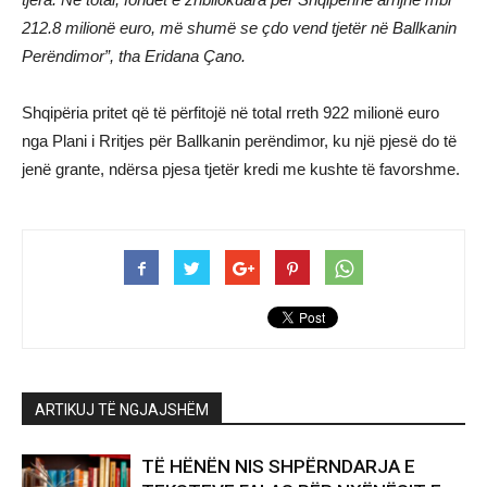
212.8 milionë euro, më shumë se çdo vend tjetër në Ballkanin
Perëndimor”, tha Eridana Çano.
Shqipëria pritet që të përfitojë në total rreth 922 milionë euro
nga Plani i Rritjes për Ballkanin perëndimor, ku një pjesë do të
jenë grante, ndërsa pjesa tjetër kredi me kushte të favorshme.
ARTIKUJ TË NGJAJSHËM
TË HËNËN NIS SHPËRNDARJA E