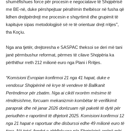
shumëfishues force për procesin e negociatave të Shqipërisë
me BE-në, duke përshpejtuar përafrimin thelbësor në fusha që
lidhen drejtpërdrejt me procesin e shqyrtimit dhe grupimit të
kapitujve sipas metodologjisë së re të orientuar drejt rritjes”,
tha Koçiu.
Nga ana tjetër, drejtoresha e SASPAC theksoi se deri më tani
janë përmbushur reformat, përmes të cilave Shqipëria ka
përthithur rreth 212 milionë euro nga Plani i Rritjes.
“Komisioni Evropian konfirmoi 21 nga 41 hapat, duke e
vendosur Shqipërinë në krye të vendeve të Ballkanit
Perëndimor për zbatim. Nga ai cikël nxorëm mësime të
rëndësishme, forcuam mekanizmin kombëtar të verifikimit
paraprak dhe në janar 2026 dorëzuam një paketë të dytë për
periudhën e raportimit të dhjetorit 2025. Komisioni konfirmoi 12
nga 21 hapat e raportuar dhe disbursoi edhe 49 milionë euro të
tjera. Në total, fondet e zhbllokuara për Shqipërinë arrijnë mbi