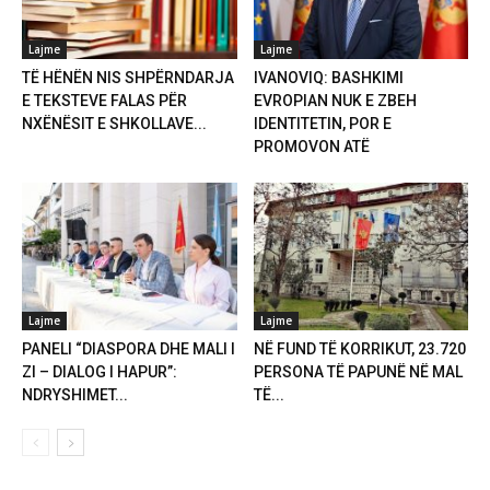
Lajme
Lajme
TË HËNËN NIS SHPËRNDARJA
IVANOVIQ: BASHKIMI
E TEKSTEVE FALAS PËR
EVROPIAN NUK E ZBEH
NXËNËSIT E SHKOLLAVE...
IDENTITETIN, POR E
PROMOVON ATË
Lajme
Lajme
PANELI “DIASPORA DHE MALI I
NË FUND TË KORRIKUT, 23.720
ZI – DIALOG I HAPUR”:
PERSONA TË PAPUNË NË MAL
NDRYSHIMET...
TË...