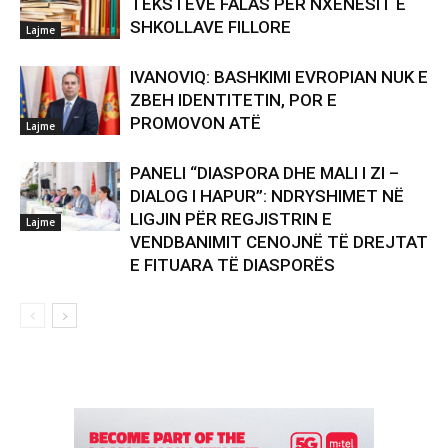
TEKSTEVE FALAS PËR NXËNËSIT E
SHKOLLAVE FILLORE
Lajme
IVANOVIQ: BASHKIMI EVROPIAN NUK E
ZBEH IDENTITETIN, POR E
PROMOVON ATË
Lajme
PANELI “DIASPORA DHE MALI I ZI –
DIALOG I HAPUR”: NDRYSHIMET NË
LIGJIN PËR REGJISTRIN E
Lajme
VENDBANIMIT CENOJNË TË DREJTAT
E FITUARA TË DIASPORËS