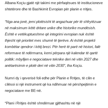
Albana Koçiu gjatë një takimi me përfaqësues të institucioneve
shtetërore dhe të Bashkimit Evropian për planin e rritjes.
“Nga ana jonë, jemi plotësisht të angazhuar për të shfrytëzuar
në maksimum këtë dritare unike dhe historike mundësish.
Është e vetëkuptueshme që integrimi evropian nuk është
thjesht një prioritet mes shumë të tjerëve. Ai është projekti
kombëtar qendror i këtij brezi. Për herë të parë në histori, falë
reformave të ndërmarra, kemi përpara një kalendar të qartë
politik: mbylljen e negociatave teknike deri në vitin 2027 dhe
anëtarësimin e plotë deri në vitin 2030”, tha Koçiu.
Numri dy i qeverisë foli edhe për Planin e Rritjes, të cilin e
cilësoi si një instrument që ka ndihmuar në përshpejtimin e
negociatave me BE-në.
“Plani i Rritjes është shndërruar gjithashtu në një